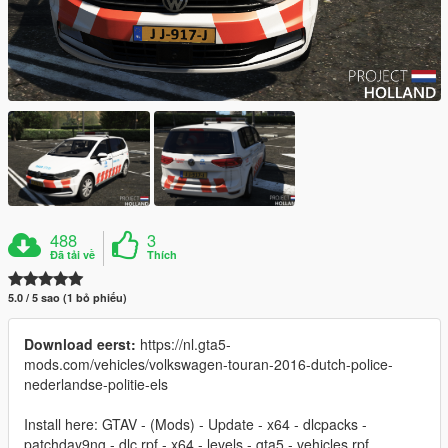
488
3
Đã tải về
Thích
5.0 / 5 sao (1 bỏ phiếu)
Download eerst:
https://nl.gta5-
mods.com/vehicles/volkswagen-touran-2016-dutch-police-
nederlandse-politie-els
Install here: GTAV - (Mods) - Update - x64 - dlcpacks -
patchday9ng - dlc.rpf - x64 - levels - gta5 - vehicles.rpf