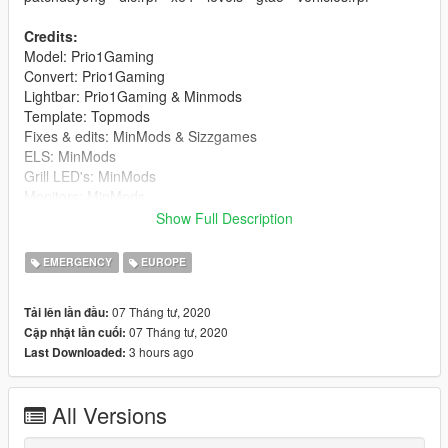
Credits:
Model: Prio1Gaming
Convert: Prio1Gaming
Lightbar: Prio1Gaming & Minmods
Template: Topmods
Fixes & edits: MinMods & Sizzgames
ELS: MinMods
Grill LED's: MinMods
Monitors: MinMods
Cargo partition: tomcat8492 (GTA IV), convert to V: TopMods
Show Full Description
Wheels: MinMods
Siren controller: Minmods
EMERGENCY
EUROPE
Police radio: Minmods
Speech key steering wheel: Sizzgames
07 Tháng tư, 2020
Tải lên lần đầu:
Antenna's: Sizzgames
07 Tháng tư, 2020
Cập nhật lần cuối:
Boot LED's: OfficerFive0
3 hours ago
Last Downloaded:
Broom in boot: Sizzgames
Fire extinguisher: Sizzgames
Cone in boot: MinMods
All Versions
Cargo closet: Topmods, reskin by MinMods
Skin & textures: Knager