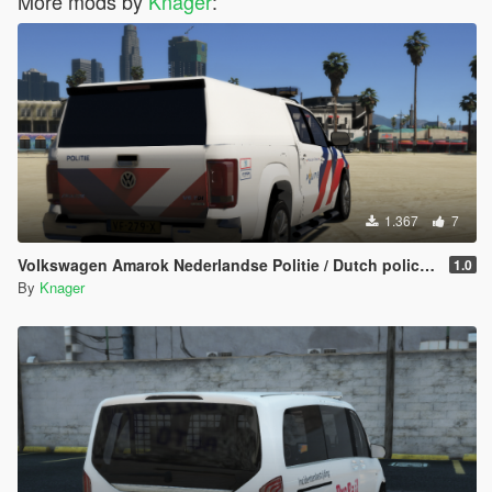
More mods by
Knager
:
1.367
7
Volkswagen Amarok Nederlandse Politie / Dutch police [ELS / 4K]
1.0
By
Knager