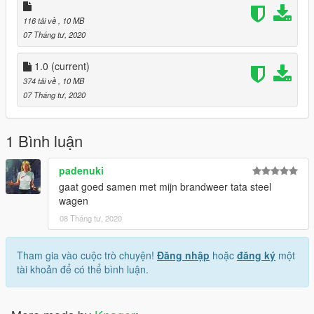
UPDATES: 1.1
116 tải về
, 10 MB
Copyright logo+tekst weg gehaald bij het kenteken
07 Tháng tư, 2020
1.0
(current)
374 tải về
, 10 MB
07 Tháng tư, 2020
1 Bình luận
padenuki
gaat goed samen met mijn brandweer tata steel
wagen
08 Tháng tư, 2020
Tham gia vào cuộc trò chuyện!
Đăng nhập
hoặc
đăng ký
một
tài khoản để có thể bình luận.