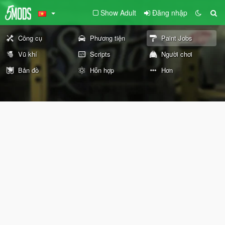
Show Adult
Đăng nhập
Công cụ
Phương tiện
Paint Jobs
Vũ khí
Scripts
Người chơi
Bản đồ
Hỗn hợp
Hơn