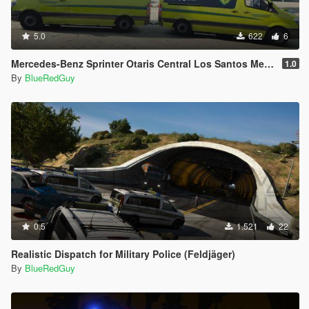
5.0
622
6
Mercedes-Benz Sprinter Otaris Central Los Santos Medical Center
1.0
By
BlueRedGuy
0.5
1.521
22
Realistic Dispatch for Military Police (Feldjäger)
By
BlueRedGuy