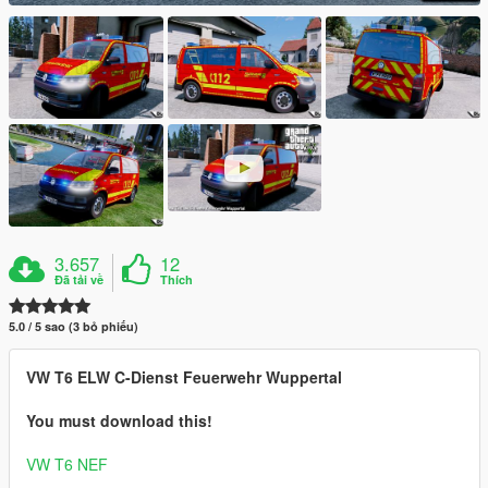
3.657
12
Đã tải về
Thích
5.0 / 5 sao (3 bỏ phiếu)
VW T6 ELW C-Dienst Feuerwehr Wuppertal
You must download this!
VW T6 NEF