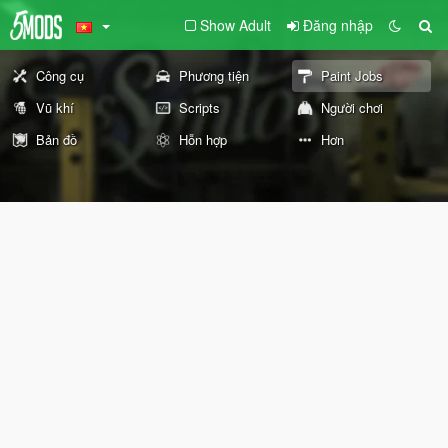
Show Adult
Đăng nhập
Công cụ
Phương tiện
Paint Jobs
Vũ khí
Scripts
Người chơi
Bản đồ
Hỗn hợp
Hơn