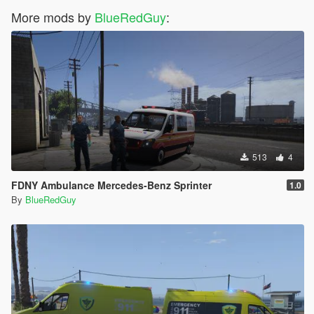
computer or other electronic device to save and / or print. Any
More mods by
BlueRedGuy
:
further copies are prohibited. It is expressly forbidden for you to
modify or edit a file or parts of it and to make it available in any
way to private or commercial third parties without having
observed §5.
§4: The user license is expressly subject to the restrictions for
the use of visual content and is not usable without it.
§5: The editing and modification of textures and images within
the product files as well as publication of any graphics in most
513
4
cases Skins, is permitted with the consent of the author.
Platforms such as Discord, Teamspeak or other communication
FDNY Ambulance Mercedes-Benz Sprinter
1.0
channels can be used.
By
BlueRedGuy