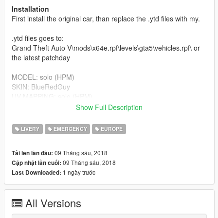
Installation
First install the original car, than replace the .ytd files with my.
.ytd files goes to:
Grand Theft Auto V\mods\x64e.rpf\levels\gta5\vehicles.rpf\ or
the latest patchday
MODEL: solo (HPM)
SKIN: BlueRedGuy
UV MAPPING: solo (HPM)
LIGHTS: solo // TheLaw (HPM)
Show Full Description
SCREENSHOTS: BlueRedGuy
LIVERY
EMERGENCY
EUROPE
I hope you enjoy
09 Tháng sáu, 2018
Tải lên lần đầu:
Nutzungsbedingungen/Terms of Use
09 Tháng sáu, 2018
Cập nhật lần cuối:
1 ngày trước
Last Downloaded:
Deutsch:
Gültigkeitsdatum: ab 26.03.2018
All Versions
§1: Mit dem Download dieses Produktes stimmen sie den