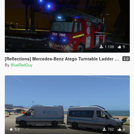
1.139
9
[Reflections] Mercedes-Benz Atego Turntable Ladder LFB
2.0
By
BlueRedGuy
5.0
762
4