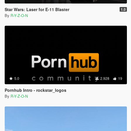
Star Wars: Laser for E-11 Blaster
1.0
By
R-Y-Z-O-N
5.0
2.928
19
Pornhub Intro - rockstar_logos
By
R-Y-Z-O-N