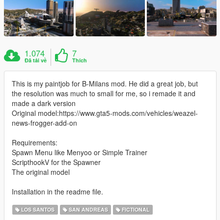
1.074
7
Đã tải về
Thích
This is my paintjob for B-Milans mod. He did a great job, but
the resolution was much to small for me, so i remade it and
made a dark version
Original model:https://www.gta5-mods.com/vehicles/weazel-
news-frogger-add-on
Requirements:
Spawn Menu like Menyoo or Simple Trainer
ScripthookV for the Spawner
The original model
Installation in the readme file.
LOS SANTOS
SAN ANDREAS
FICTIONAL