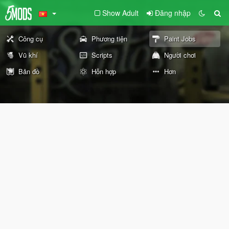
Show Adult
Đăng nhập
Công cụ
Phương tiện
Paint Jobs
Vũ khí
Scripts
Người chơi
Bản đồ
Hỗn hợp
Hơn