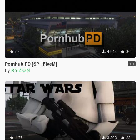
5.0
4.944
36
Pornhub PD [SP | FiveM]
1.1
By
R-Y-Z-O-N
4.75
3.803
28