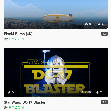
850
4
FiveM Blimp [4K]
1.0
By
R-Y-Z-O-N
5.0
2.803
24
Star Wars: DC-17 Blaster
2.0
By
R-Y-Z-O-N