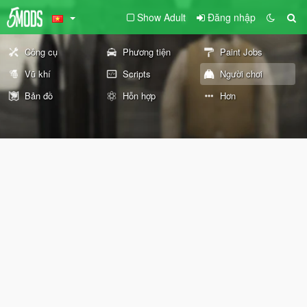
Show Adult
Đăng nhập
Công cụ
Phương tiện
Paint Jobs
Vũ khí
Scripts
Người chơi
Bản đồ
Hỗn hợp
Hơn