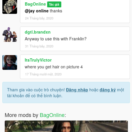
BagOnline
Tác giả
@jay online
thanks
24 Tháng bảy, 2020
dgtl.brandxn
Anyway to use this with Franklin?
31 Tháng bảy, 2020
ItsTrulyVictor
where you get hair on picture 4
17 Tháng mười một, 2020
Tham gia vào cuộc trò chuyện!
Đăng nhập
hoặc
đăng ký
một
tài khoản để có thể bình luận.
More mods by
BagOnline
: