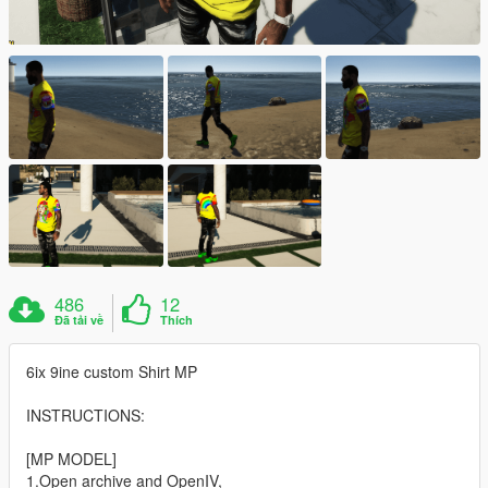
486
12
Đã tải về
Thích
6ix 9ine custom Shirt MP
INSTRUCTIONS:
[MP MODEL]
1.Open archive and OpenIV,