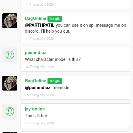
11 Tháng bảy, 2020
BagOnline
Tác giả
@PARTHPATIL
you can use it on sp. message me on
discord. I’ll help you out.
11 Tháng bảy, 2020
painindiaz
What character model is this?
15 Tháng bảy, 2020
BagOnline
Tác giả
@painindiaz
freemode
15 Tháng bảy, 2020
jay online
Thats lit bro
17 Tháng bảy, 2020