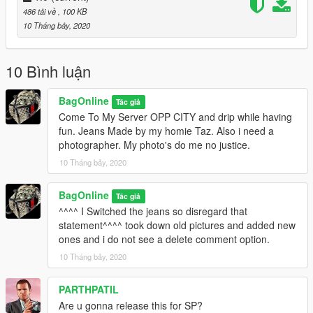
486 tải về
, 100 KB
10 Tháng bảy, 2020
10 Bình luận
BagOnline
Tác giả
Come To My Server OPP CITY and drip while having
fun. Jeans Made by my homie Taz. Also i need a
photographer. My photo's do me no justice.
10 Tháng bảy, 2020
BagOnline
Tác giả
^^^^ I Switched the jeans so disregard that
statement^^^^ took down old pictures and added new
ones and i do not see a delete comment option.
10 Tháng bảy, 2020
PARTHPATIL
Are u gonna release this for SP?