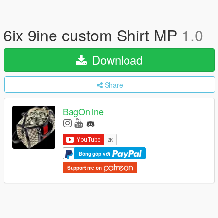
6ix 9ine custom Shirt MP
1.0
Download
Share
BagOnline
Đóng góp với
Support me on