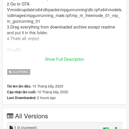
2.Go to GTA
V\mods\update\x64\dlcpacks\mpgunrunning\dlc.rpf\x64\models
\cdimages\mpgunrunning_male.rpf\mp_m_freemode_01_mp_
m_gunrunning_01
3.Drag everything from downloaded archive except readme
and put it in this folder.
4.Thats all, enjoy!.
[FiveM]
Just Drag And Drop Folder in Your Server , Then Type the
Show Full Description
name of the folder "69gooba" in your server.cfg
CLOTHING
10 Tháng bảy, 2020
Tải lên lần đầu:
10 Tháng bảy, 2020
Cập nhật lần cuối:
2 hours ago
Last Downloaded:
All Versions
1.0
(current)