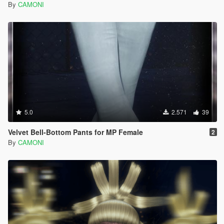
By
CAMONI
5.0
2.571
39
Velvet Bell-Bottom Pants for MP Female
2
By
CAMONI