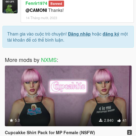
Fenrir1974
Banned
@CAMONI
Thanks!
14 Tháng mười, 2023
Tham gia vào cuộc trò chuyện!
Đăng nhập
hoặc
đăng ký
một
tài khoản để có thể bình luận.
More mods by
NXMS
:
5.0
2.840
41
Cupcakke Shirt Pack for MP Female (NSFW)
2