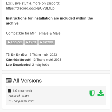
Exclusive stuff & more on Discord:
https://discord.gg/x4pCVBEfEb
Instructions for installation are included within the
archive.
Compatible for MP Female & Male.
ADD-ON
EYES
TATTOO
13 Tháng mười, 2023
Tải lên lần đầu:
13 Tháng mười, 2023
Cập nhật lần cuối:
2 ngày trước
Last Downloaded:
All Versions
1.0
(current)
748 tải về
, 5 MB
13 Tháng mười, 2023