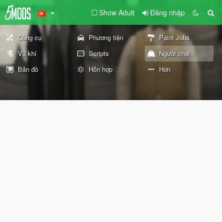
Show Adult
Đăng nhập
Công cụ
Phương tiện
Paint Jobs
Vũ khí
Scripts
Người chơi
Bản đồ
Hỗn hợp
Hơn