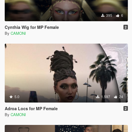
395
6
Cynthia Wig for MP Female
2
By
CAMONI
5.0
1.597
24
Adroa Locs for MP Female
2
By
CAMONI