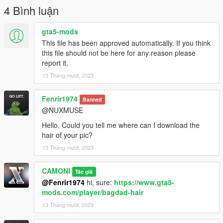
4 Bình luận
gta5-mods
This file has been approved automatically. If you think
this file should not be here for any reason please
report it.
13 Tháng mười, 2023
Fenrir1974
Banned
@NUXMUSE
Hello. Could you tell me where can I download the
hair of your pic?
13 Tháng mười, 2023
CAMONI
Tác giả
@Fenrir1974
hi, sure:
https://www.gta5-
mods.com/player/bagdad-hair
13 Tháng mười, 2023