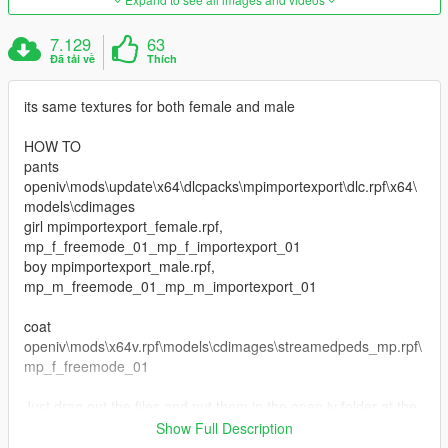
7.129
63
Đã tải về
Thích
its same textures for both female and male
HOW TO
pants
openiv\mods\update\x64\dlcpacks\mpimportexport\dlc.rpf\x64\
models\cdimages
girl mpimportexport_female.rpf,
mp_f_freemode_01_mp_f_importexport_01
boy mpimportexport_male.rpf,
mp_m_freemode_01_mp_m_importexport_01
coat
openiv\mods\x64v.rpf\models\cdimages\streamedpeds_mp.rpf\
mp_f_freemode_01
Just drag out the files and put them in the open iv folder at the
location i stated above,
Show Full Description