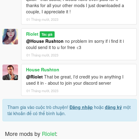
thanks for all your other mods I just downloaded a
couple, I appreciate it !
01 Tháng mười, 2023
Riolet
Tác giả
@House Rushton
no problem im sorry if i find it i
could send it to u for free <3
01 Tháng mười, 2023
House Rushton
@Riolet
That be great, I'd credit you in anything I
used it in - about to join your discord server
01 Tháng mười, 2023
Tham gia vào cuộc trò chuyện!
Đăng nhập
hoặc
đăng ký
một
tài khoản để có thể bình luận.
More mods by
Riolet
: