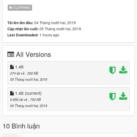
ABOUT
CLOTHING
this package is designed by me and you can use it however
you want as long as you dont take credit for my work.
04 Tháng mười hai, 2019
Tải lên lần đầu:
05 Tháng mười hai, 2019
Cập nhật lần cuối:
MORE
1 hours ago
Last Downloaded:
If u wanna see what else i got visit KO-FI = Riolettv i sell stuff
there
All Versions
1.48
274 tải về
, 300 KB
05 Tháng mười hai, 2019
1.48
(current)
6.856 tải về
, 700 KB
04 Tháng mười hai, 2019
10 Bình luận