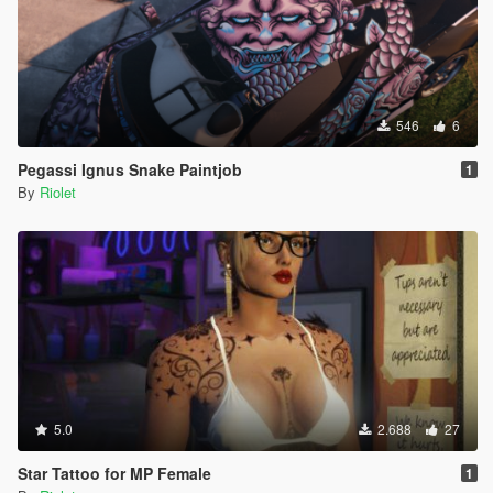
546
6
Pegassi Ignus Snake Paintjob
1
By
Riolet
5.0
2.688
27
Star Tattoo for MP Female
1