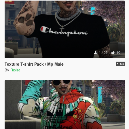
1.406
10
Texture T-shirt Pack / Mp Male
1.48
By
Riolet