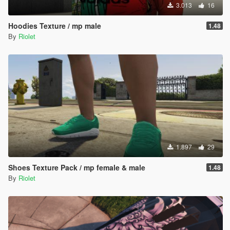
3.013
16
Hoodies Texture / mp male
1.48
By
Riolet
1.897
29
Shoes Texture Pack / mp female & male
1.48
By
Riolet