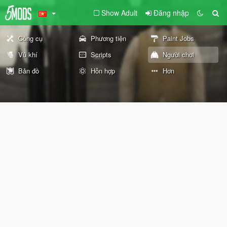
Show Adult
Đăng nhập
Công cụ
Phương tiện
Paint Jobs
Vũ khí
Scripts
Người chơi
Bản đồ
Hỗn hợp
Hơn