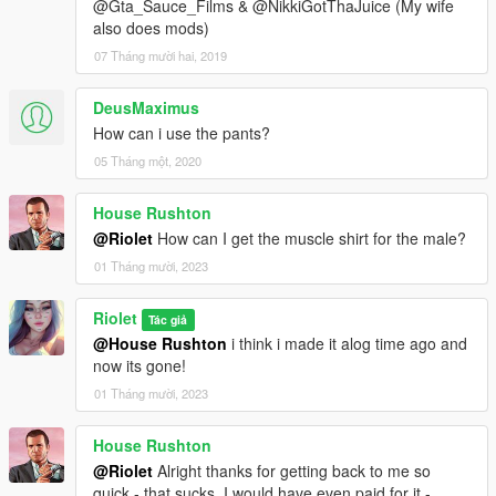
@Gta_Sauce_Films & @NikkiGotThaJuice (My wife
also does mods)
07 Tháng mười hai, 2019
DeusMaximus
How can i use the pants?
05 Tháng một, 2020
House Rushton
@Riolet
How can I get the muscle shirt for the male?
01 Tháng mười, 2023
Riolet
Tác giả
@House Rushton
i think i made it alog time ago and
now its gone!
01 Tháng mười, 2023
House Rushton
@Riolet
Alright thanks for getting back to me so
quick - that sucks, I would have even paid for it -