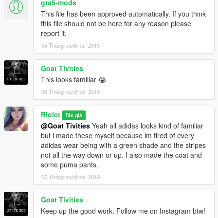
gta5-mods
This file has been approved automatically. If you think
this file should not be here for any reason please
report it.
04 Tháng mười hai, 2019
Goat Tivities
This looks familiar 😭
04 Tháng mười hai, 2019
Riolet
Tác giả
@Goat Tivities
Yeah all adidas looks kind of familiar
but i made these myself because im tired of every
adidas wear being with a green shade and the stripes
not all the way down or up. I also made the coat and
some puma pants.
05 Tháng mười hai, 2019
Goat Tivities
Keep up the good work. Follow me on Instagram btw!