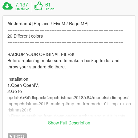
7.137
61
Đã tải về
Thích
Air Jordan 4 [Replace / FiveM / Rage MP]
===============================================
26 Different colors
===============================================
BACKUP YOUR ORIGINAL FILES!
Before replacing, make sure to make a backup folder and
throw your standard dlc there.
Installation:
1.Open OpenIV,
2.Go to
update\x64\dlcpacks\mpchristmas2018/x64/models/cdimages/
mpmpchristmas2018_male.rpf/mp_m_freemode_01_mp_m_ch
ristmas2018
3.Drag everething from downloaded archive and put it in this
folder.
Show Full Description
4.Enjoy!.
==================================================
SHOES