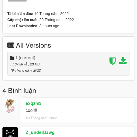
=====
Discord server: https://discord.gg/tdke3DxKTA
19 Tháng năm, 2022
Tải lên lần đầu:
by DISCORD: Чсв#8152
20 Tháng năm, 2022
Cập nhật lần cuối:
8 hours ago
Last Downloaded:
All Versions
1
(current)
7.137 tải về
, 20 MB
19 Tháng năm, 2022
4 Bình luận
exqzm3
cool!!!
20 Tháng năm, 2022
Z_underDawg