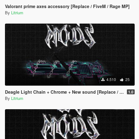
Valorant prime axes accessory [Replace / FiveM / Rage MP]
By
Litrium
4.510
25
Deagle Light Chain + Chrome + New sound [Replace / FiveM / Rage MP]
1.0
By
Litrium