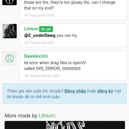
those are fire, they're too glossy tho, can I change
that on my end?
04 Tháng mười, 2022
Litrium
Tác giả
@Z_underDawg
you can try
22 Tháng mười, 2022
Dawidex333
its error when drag files to openIV
called SYS_ERROR_00000005
28 Tháng mười hai, 2023
Tham gia vào cuộc trò chuyện!
Đăng nhập
hoặc
đăng ký
một
tài khoản để có thể bình luận.
More mods by
Litrium
: