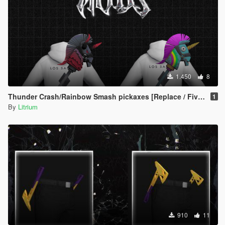
1.450
8
Thunder Crash/Rainbow Smash pickaxes [Replace / FiveM / Rage MP] Male/Female
1
By
Litrium
910
11