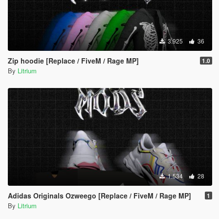
3.925
36
Zip hoodie [Replace / FiveM / Rage MP]
1.0
By
Litrium
1.534
28
Adidas Originals Ozweego [Replace / FiveM / Rage MP]
1
By
Litrium