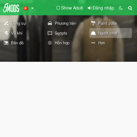
Show Adult
Đăng nhập
Công cụ
Phương tiện
Paint Jobs
Vũ khí
Scripts
Người chơi
Bản đồ
Hỗn hợp
Hơn