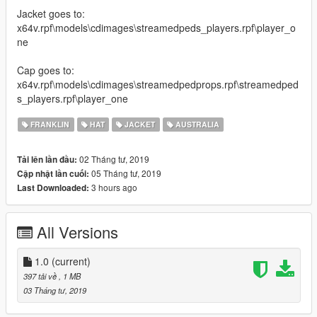
Jacket goes to:
x64v.rpf\models\cdimages\streamedpeds_players.rpf\player_o
ne
Cap goes to:
x64v.rpf\models\cdimages\streamedpedprops.rpf\streamedped
s_players.rpf\player_one
FRANKLIN
HAT
JACKET
AUSTRALIA
02 Tháng tư, 2019
Tải lên lần đầu:
05 Tháng tư, 2019
Cập nhật lần cuối:
3 hours ago
Last Downloaded:
All Versions
1.0
(current)
397 tải về
, 1 MB
03 Tháng tư, 2019