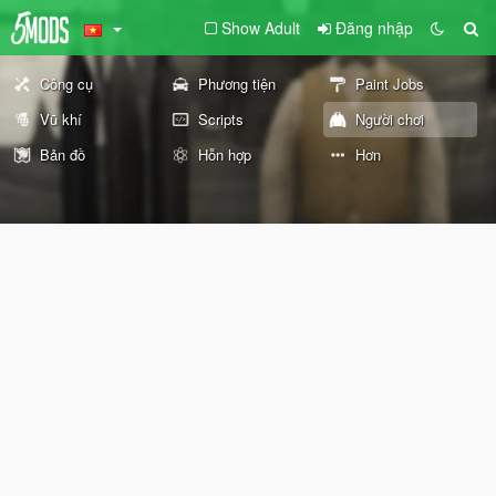
Show Adult
Đăng nhập
Công cụ
Phương tiện
Paint Jobs
Vũ khí
Scripts
Người chơi
Bản đồ
Hỗn hợp
Hơn