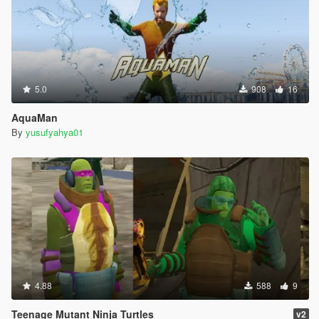
5.0
908
16
AquaMan
By
yusufyahya01
4.88
588
9
Teenage Mutant Ninja Turtles
v2