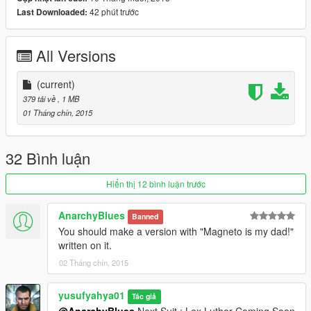
42 phút trước
Last Downloaded:
All Versions
(current)
379 tải về
, 1 MB
01 Tháng chín, 2015
32 Bình luận
Hiển thị 12 bình luận trước
AnarchyBlues
Banned
You should make a version with "Magneto is my dad!"
written on it.
02 Tháng chín, 2015
yusufyahya01
Tác giả