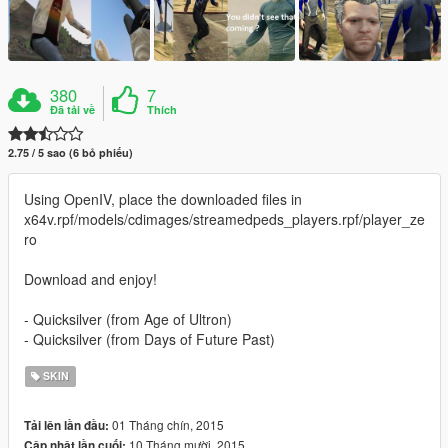
380
7
Đã tải về
Thích
2.75 / 5 sao (6 bỏ phiếu)
Using OpenIV, place the downloaded files in
x64v.rpf/models/cdimages/streamedpeds_players.rpf/player_ze
ro
Download and enjoy!
- Quicksilver (from Age of Ultron)
- Quicksilver (from Days of Future Past)
SKIN
01 Tháng chín, 2015
Tải lên lần đầu:
10 Tháng mười, 2015
Cập nhật lần cuối: