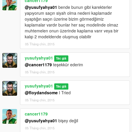
cancer1179
@yusufyahya01
bende bunun gibi karekterler
yapıyorum saçın siyah olma nedeni kaplamadır
oyaptığın saçın üzerine bizim görmedğimiz
kaplamalar vardır bunlar her saç modelinde olmaz
muhtemelen onun üzerinde kaplama varır veya bir
kalıp 2 modeldende oluşmuş olabilir
05 Tháng chín, 2015
yusufyahya01
Tác giả
@cancer1179
teşekkür ederim
05 Tháng chín, 2015
yusufyahya01
Tác giả
@floydandsome
I Tried
05 Tháng chín, 2015
cancer1179
@yusufyahya01
bişey değil
05 Tháng chín, 2015