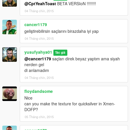
@CptYeahToast
BETA VERSIoN !!!!!!!!
04 Tháng chín, 2015
cancer1179
geliştirebilirsin saçlarını birazdaha iyi yap
04 Tháng chín, 2015
yusufyahya01
Tác giả
@cancer1179
saçları direk beyaz yaptım ama siyah
nerden gel
di anlamadım
04 Tháng chín, 2015
floydandsome
Nice
can you make the texture for quicksilver in Xmen-
DOFP?
05 Tháng chín, 2015