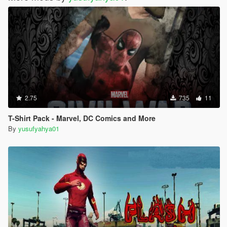
2.75
735
11
T-Shirt Pack - Marvel, DC Comics and More
By
yusufyahya01