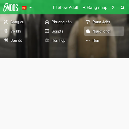
Show Adult
Đăng nhập
Công cụ
Phương tiện
Paint Jobs
Vũ khí
Scripts
Người chơi
Bản đồ
Hỗn hợp
Hơn