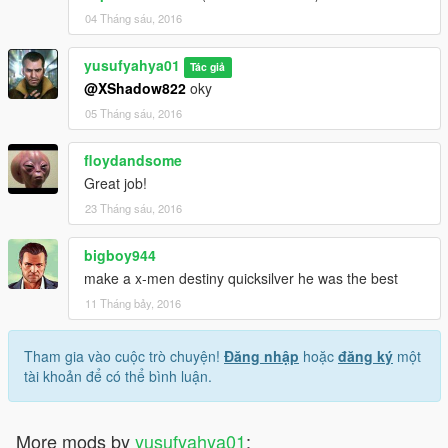
04 Tháng sáu, 2016
yusufyahya01
Tác giả
@XShadow822
oky
05 Tháng sáu, 2016
floydandsome
Great job!
23 Tháng sáu, 2016
bigboy944
make a x-men destiny quicksilver he was the best
11 Tháng bảy, 2016
Tham gia vào cuộc trò chuyện!
Đăng nhập
hoặc
đăng ký
một
tài khoản để có thể bình luận.
More mods by
yusufyahya01
: