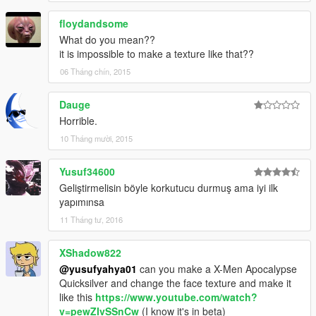
floydandsome
What do you mean??
it is impossible to make a texture like that??
06 Tháng chín, 2015
Dauge
Horrible.
10 Tháng mười, 2015
Yusuf34600
Geliştirmelisin böyle korkutucu durmuş ama iyi ilk
yapımınsa
11 Tháng tư, 2016
XShadow822
@yusufyahya01
can you make a X-Men Apocalypse
Quicksilver and change the face texture and make it
like this
https://www.youtube.com/watch?
v=pewZIvSSnCw
(I know it's in beta)