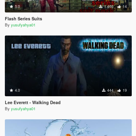
5.0
1.465
14
Flash Series Suits
By
yusufyahya01
4.0
444
19
Lee Everett - Walking Dead
By
yusufyahya01