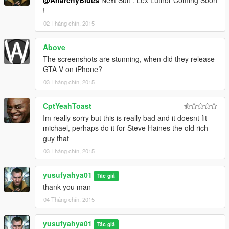
@AnarchyBlues
Next Suit : Lex Luthor Coming Soon
!
02 Tháng chín, 2015
Above
The screenshots are stunning, when did they release
GTA V on iPhone?
03 Tháng chín, 2015
CptYeahToast
Im really sorry but this is really bad and it doesnt fit
michael, perhaps do it for Steve Haines the old rich
guy that
03 Tháng chín, 2015
yusufyahya01
Tác giả
thank you man
04 Tháng chín, 2015
yusufyahya01
Tác giả