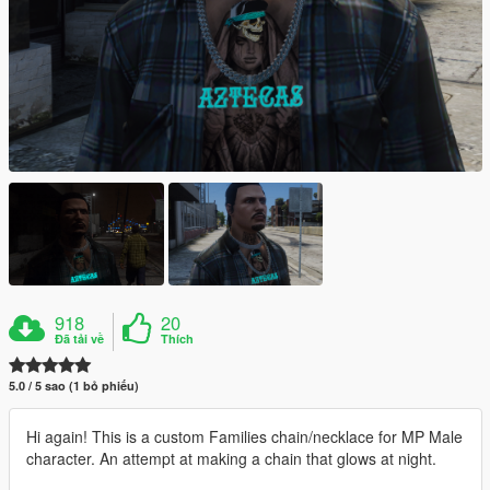
918
20
Đã tải về
Thích
5.0 / 5 sao (1 bỏ phiếu)
Hi again! This is a custom Families chain/necklace for MP Male
character. An attempt at making a chain that glows at night.