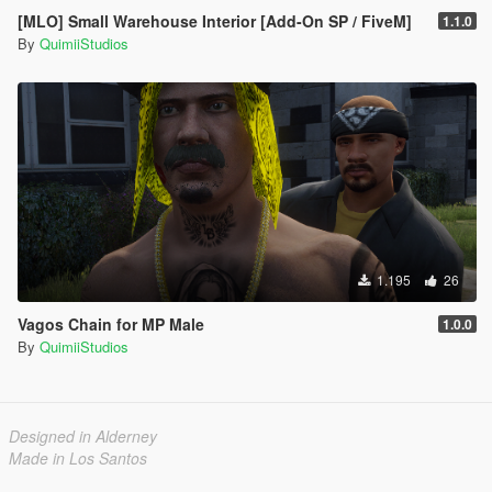
[MLO] Small Warehouse Interior [Add-On SP / FiveM]
1.1.0
By
QuimiiStudios
1.195
26
Vagos Chain for MP Male
1.0.0
By
QuimiiStudios
Designed in Alderney
Made in Los Santos