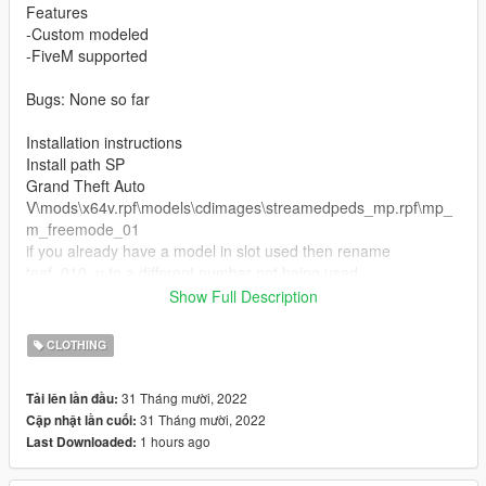
Features
-Custom modeled
-FiveM supported
Bugs: None so far
Installation instructions
Install path SP
Grand Theft Auto
V\mods\x64v.rpf\models\cdimages\streamedpeds_mp.rpf\mp_
m_freemode_01
if you already have a model in slot used then rename
teef_010_u to a different number not being used.
Show Full Description
FiveM Installation
1. Rename files to desired names, and place in FiveM stream
CLOTHING
folder.
31 Tháng mười, 2022
Tải lên lần đầu:
Join the discord for more discord only releases dropping soon.
31 Tháng mười, 2022
Cập nhật lần cuối:
https://discord.com/invite/cuhFMbqfXR
1 hours ago
Last Downloaded: