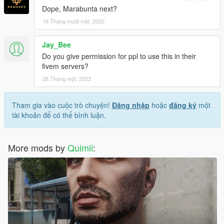
Dope, Marabunta next?
16 Tháng mười một, 2022
Jay_Bee
Do you give permission for ppl to use this in their
fivem servers?
28 Tháng một, 2023
Tham gia vào cuộc trò chuyện!
Đăng nhập
hoặc
đăng ký
một
tài khoản để có thể bình luận.
More mods by
Quimii
: