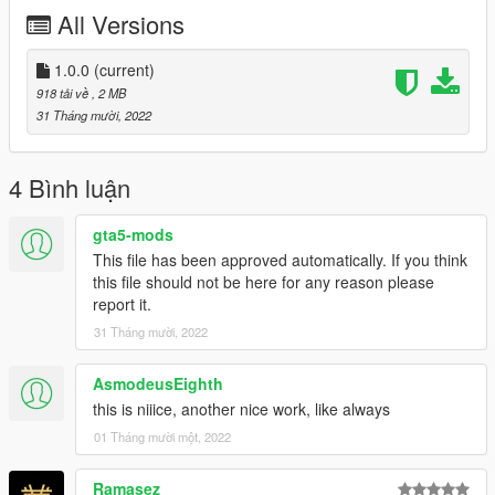
All Versions
1.0.0
(current)
918 tải về
, 2 MB
31 Tháng mười, 2022
4 Bình luận
gta5-mods
This file has been approved automatically. If you think
this file should not be here for any reason please
report it.
31 Tháng mười, 2022
AsmodeusEighth
this is niiice, another nice work, like always
01 Tháng mười một, 2022
Ramasez