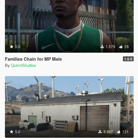
5.0
1.579
28
Families Chain for MP Male
1.0.0
By
QuimiiStudios
5.0
8.897
121