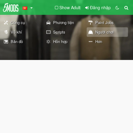
Show Adult
Đăng nhập
Công cụ
Phương tiện
Paint Jobs
Vũ khí
Scripts
Người chơi
Bản đồ
Hỗn hợp
Hơn