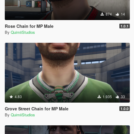
874
14
Rose Chain for MP Male
1.0.1
By
QuimiiStudios
4.83
1.935
33
Grove Street Chain for MP Male
1.0.0
By
QuimiiStudios