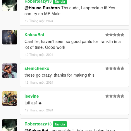
Roberteazy13
Tác giả
@House Rushton
Thx dude, I appreciate it! Yes I
can try on MP Male
12 Tháng một, 2024
KoksuBoi
Cant lie, haven't seen so good pants for franklin in a
lot of time. Good work
12 Tháng một, 2024
steinchenko
these go crazy, thanks for making this
12 Tháng một, 2024
lee9ine
tuff asf 🔥
12 Tháng một, 2024
Roberteazy13
Tác giả
@KoksuBoi
I appreciate it, bro, yes, I plan to do