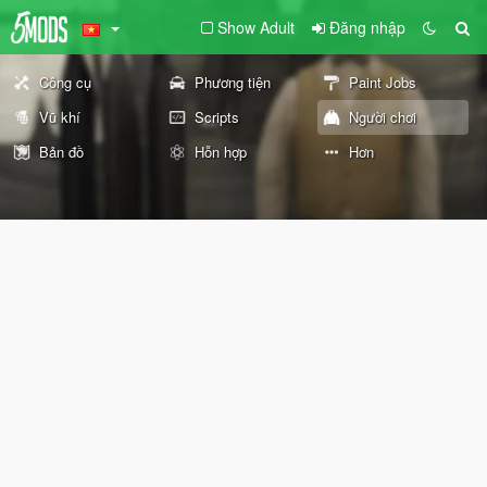
Show Adult
Đăng nhập
Công cụ
Phương tiện
Paint Jobs
Vũ khí
Scripts
Người chơi
Bản đồ
Hỗn hợp
Hơn