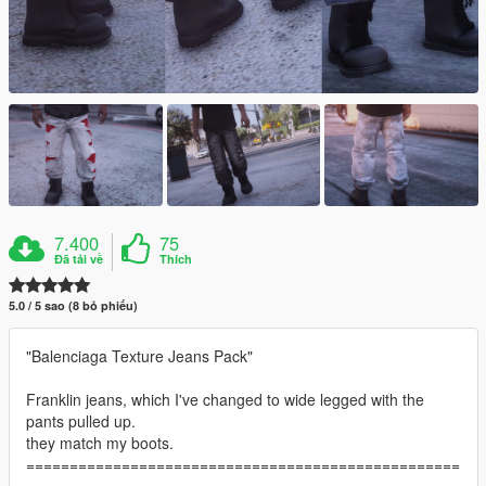
7.400
75
Đã tải về
Thích
5.0 / 5 sao (8 bỏ phiếu)
"Balenciaga Texture Jeans Pack"
Franklin jeans, which I've changed to wide legged with the
pants pulled up.
they match my boots.
==================================================