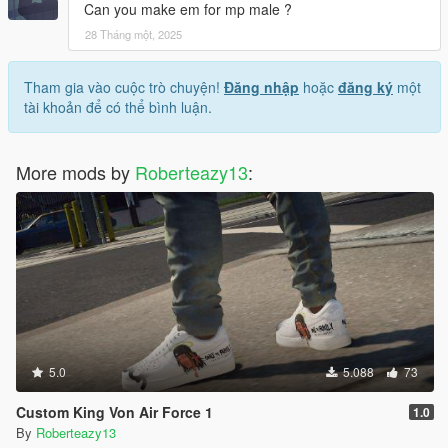
Can you make em for mp male ?
28 Tháng một, 2025
Tham gia vào cuộc trò chuyện!
Đăng nhập
hoặc
đăng ký
một
tài khoản để có thể bình luận.
More mods by
Roberteazy13
:
5.0
5.088
73
Custom King Von Air Force 1
1.0
By
Roberteazy13