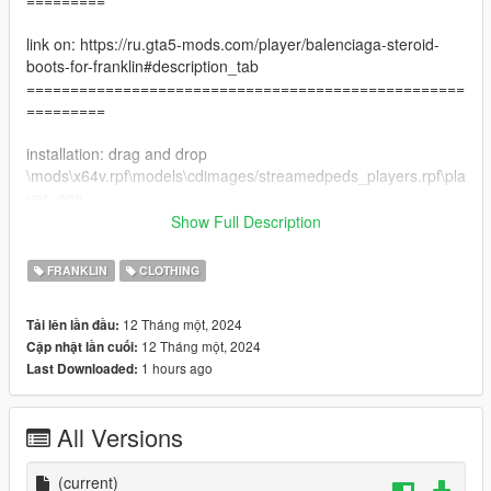
=========
link on: https://ru.gta5-mods.com/player/balenciaga-steroid-
boots-for-franklin#description_tab
==================================================
=========
installation: drag and drop
\mods\x64v.rpf\models\cdimages/streamedpeds_players.rpf\pla
yer_one
==================================================
Show Full Description
=========
FRANKLIN
CLOTHING
Changelog:
1.0 Initial Release
12 Tháng một, 2024
Tải lên lần đầu:
12 Tháng một, 2024
Cập nhật lần cuối:
1 hours ago
Last Downloaded:
All Versions
(current)