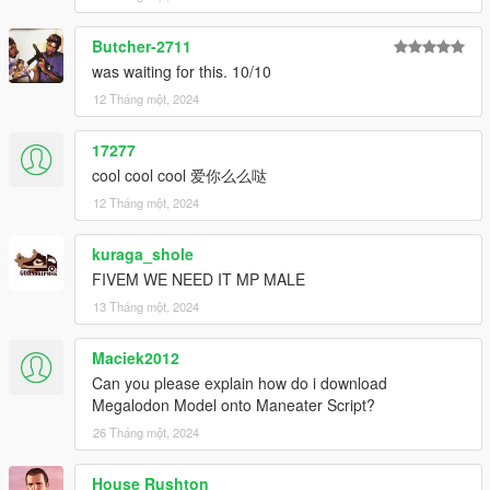
Butcher-2711
was waiting for this. 10/10
12 Tháng một, 2024
17277
cool cool cool 爱你么么哒
12 Tháng một, 2024
kuraga_shole
FIVEM WE NEED IT MP MALE
13 Tháng một, 2024
Maciek2012
Can you please explain how do i download
Megalodon Model onto Maneater Script?
26 Tháng một, 2024
House Rushton