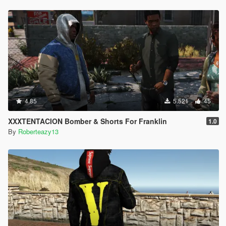
4.85
5.521
45
XXXTENTACION Bomber & Shorts For Franklin
1.0
By
Roberteazy13