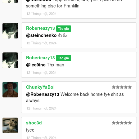
something else for Franklin
12 Tháng một, 2024
Roberteazy13
Tác giả
@steinchenko
👍👍
12 Tháng một, 2024
Roberteazy13
Tác giả
@lee9ine
Thx man
12 Tháng một, 2024
ChunkyYaBoi
@Roberteazy13
Welcome back homie fye shit as
always
12 Tháng một, 2024
shoc3d
fyee
12 Tháng một, 2024