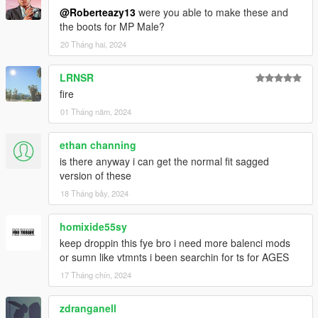
@Roberteazy13
were you able to make these and
the boots for MP Male?
20 Tháng hai, 2024
LRNSR
fire
01 Tháng năm, 2024
ethan channing
is there anyway i can get the normal fit sagged
version of these
18 Tháng bảy, 2024
homixide55sy
keep droppin this fye bro i need more balenci mods
or sumn like vtmnts i been searchin for ts for AGES
17 Tháng chín, 2024
zdranganell