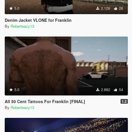
5.0
2.126
26
Denim Jacket VLONE for Franklin
By
Roberteazy13
5.0
2.882
54
All 50 Cent Tattoos For Franklin [FINAL]
1.2
By
Roberteazy13