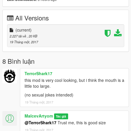
All Versions
(current)
2.227 tải về
, 20 KB
19 Tháng một, 2017
8 Bình luận
TerrorShark17
this mod is very cool looking, but i think the mouth is a
little too large.
(no sexual jokes intended)
19 Tháng một, 2017
MalcevArtyom
Tác giả
@TerrorShark17
Trust me, this is good size
19 Tháng một, 2017