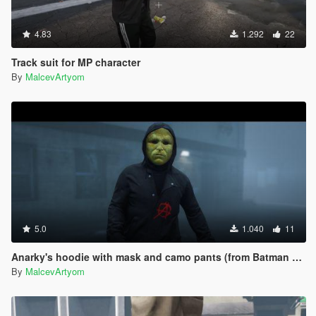
4.83
1.292
22
Track suit for MP character
By
MalcevArtyom
5.0
1.040
11
Anarky's hoodie with mask and camo pants (from Batman Comics)
By
MalcevArtyom