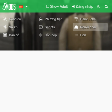
Show Adult
Đăng nhập
Công cụ
Phương tiện
Paint Jobs
Vũ khí
Scripts
Người chơi
Bản đồ
Hỗn hợp
Hơn