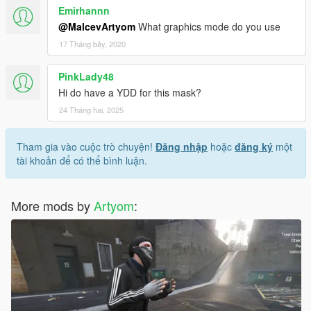
Emirhannn
@MalcevArtyom
What graphics mode do you use
17 Tháng bảy, 2020
PinkLady48
Hi do have a YDD for this mask?
24 Tháng hai, 2025
Tham gia vào cuộc trò chuyện!
Đăng nhập
hoặc
đăng ký
một
tài khoản để có thể bình luận.
More mods by
Artyom
: