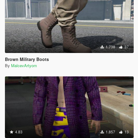
1.738
37
Brown Military Boots
By
MalcevArtyom
4.83
1.857
13