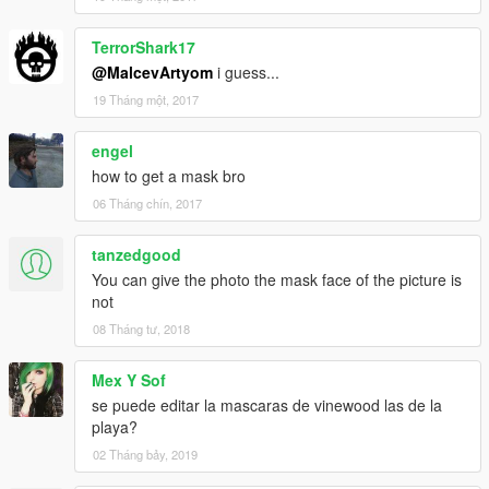
TerrorShark17
@MalcevArtyom
i guess...
19 Tháng một, 2017
engel
how to get a mask bro
06 Tháng chín, 2017
tanzedgood
You can give the photo the mask face of the picture is
not
08 Tháng tư, 2018
Mex Y Sof
se puede editar la mascaras de vinewood las de la
playa?
02 Tháng bảy, 2019