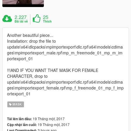
2.227
25
Đã tải về
Thích
Another beautiful piece...
Installation: drop the file to
update\x64\dlcpacks\mpimportexport\dlc.rpf\x64\models\cdima
ges\mpimportexport_male.rpf\mp_m_freemode_01_mp_m_im
portexport_01
!!!AND IF YOU WANT THAT MASK FOR FEMALE
CHARACTER, drop to
update\x64\dlcpacks\mpimportexport\dlc.rpf\x64\models\cdima
ges\mpimportexport_female.rpf\mp_f_freemode_01_mp_f_imp
ortexport_01
MASK
19 Tháng một, 2017
Tải lên lần đầu:
19 Tháng một, 2017
Cập nhật lần cuối:
3 hours ago
Last Downloaded: