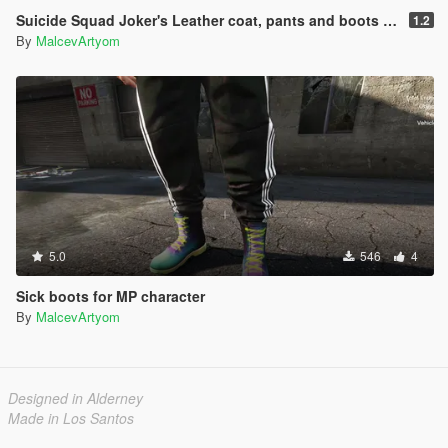
Suicide Squad Joker's Leather coat, pants and boots For MP Character
1.2
By
MalcevArtyom
5.0
546
4
Sick boots for MP character
By
MalcevArtyom
Designed in Alderney
Made in Los Santos