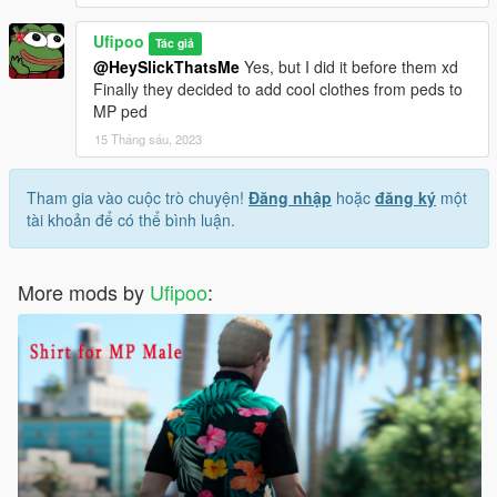
Ufipoo
Tác giả
@HeySlickThatsMe
Yes, but I did it before them xd
Finally they decided to add cool clothes from peds to
MP ped
15 Tháng sáu, 2023
Tham gia vào cuộc trò chuyện!
Đăng nhập
hoặc
đăng ký
một
tài khoản để có thể bình luận.
More mods by
Ufipoo
: