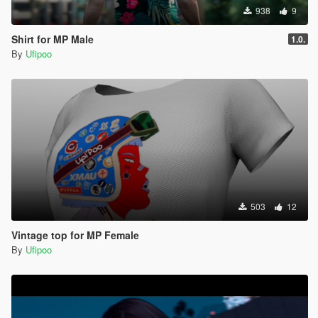
938
9
Shirt for MP Male
1.0.
By
Ufipoo
503
12
Vintage top for MP Female
By
Ufipoo