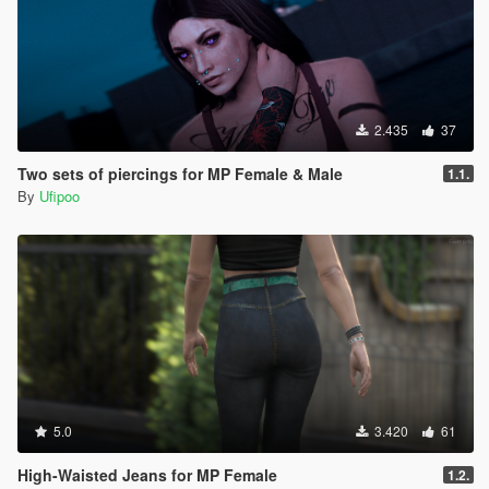
2.435
37
Two sets of piercings for MP Female & Male
1.1.
By
Ufipoo
5.0
3.420
61
High-Waisted Jeans for MP Female
1.2.