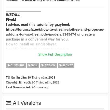
__________________________________________________
__________________
INSTALL
FiveM
I advise, read this tutorial by grzybeek
https://forum.cfx.re/t/how-to-stream-clothes-and-props-as-
addons-for-mp-freemode-models/3345474 or create a
package in a convenient way for you.
How to install on singleplayer:
Use MP Clothes and paste the files to
mpclothes\dlc.rpf\x64\models\cdimages\mpclothes_female
Show Full Description
.rpf\mp_f_freemode_01_mp_f_clothes_01
Optionally you can rename the number so it's in different
CLOTHING
SKIN
ADD-ON
JACKET
slot.
MP Clothes - https://www.gta5-mods.com/misc/mpclothes-
30 Tháng năm, 2023
Tải lên lần đầu:
addon-clothing-slots
30 Tháng năm, 2023
Cập nhật lần cuối:
__________________________________________________
20 hours ago
Last Downloaded:
____________________
If you got the problem with this mod hit me up on discord
- https://discord.gg/n2uP8kcEMj
All Versions