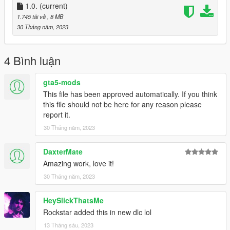
1.0.
(current)
1.745 tải về
, 8 MB
30 Tháng năm, 2023
4 Bình luận
gta5-mods
This file has been approved automatically. If you think
this file should not be here for any reason please
report it.
30 Tháng năm, 2023
DaxterMate
Amazing work, love it!
30 Tháng năm, 2023
HeySlickThatsMe
Rockstar added this in new dlc lol
13 Tháng sáu, 2023