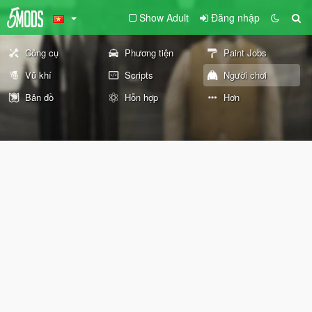
Show Adult
Đăng nhập
Công cụ
Phương tiện
Paint Jobs
Vũ khí
Scripts
Người chơi
Bản đồ
Hỗn hợp
Hơn