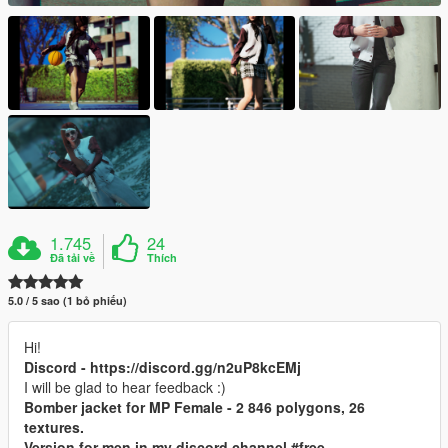
1.745
24
Đã tải về
Thích
5.0 / 5 sao (1 bỏ phiếu)
Hi!
Discord - https://discord.gg/n2uP8kcEMj
I will be glad to hear feedback :)
Bomber jacket for MP Female - 2 846 polygons, 26
textures.
Version for men in my discord channel #free