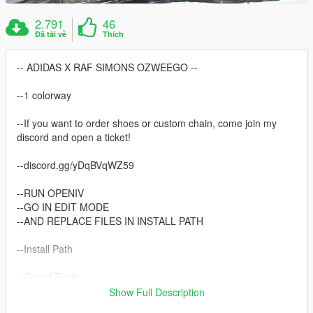
2.791
46
Đã tải về
Thích
-- ADIDAS X RAF SIMONS OZWEEGO --
--1 colorway
--If you want to order shoes or custom chain, come join my
discord and open a ticket!
--discord.gg/yDqBVqWZ59
--RUN OPENIV
--GO IN EDIT MODE
--AND REPLACE FILES IN INSTALL PATH
--Install Path
--Grand Theft
AutoV\mods\x64v.rpf\models\cdimages\streamedpeds_mp.rpf\
Show Full Description
mp_m_freemode_01