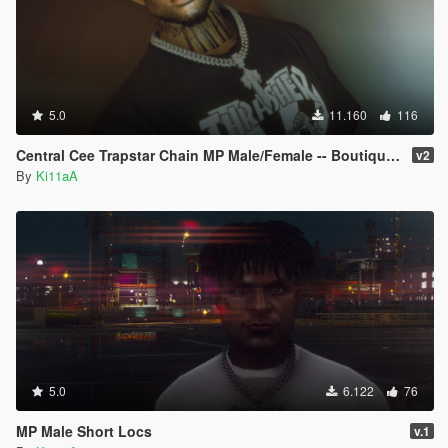
5.0
11.160
116
Central Cee Trapstar Chain MP Male/Female -- Boutique Mods
v2
By
Ki11aA
5.0
6.122
76
MP Male Short Locs
v.1