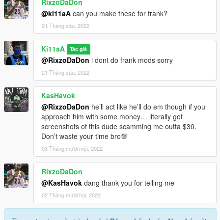
RixzoDaDon
@ki11aA
can you make these for frank?
21 Tháng sáu, 2022
Ki11aA
Tác giả
@RixzoDaDon
i dont do frank mods sorry
21 Tháng sáu, 2022
KasHavok
@RixzoDaDon
he’ll act like he’ll do em though if you
approach him with some money… literally got
screenshots of this dude scamming me outta $30.
Don’t waste your time bro💯
03 Tháng mười một, 2022
RixzoDaDon
@KasHavok
dang thank you for telling me
02 Tháng mười hai, 2022