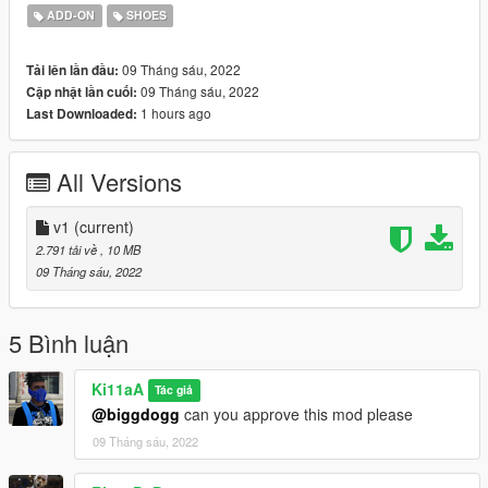
ADD-ON
SHOES
09 Tháng sáu, 2022
Tải lên lần đầu:
09 Tháng sáu, 2022
Cập nhật lần cuối:
1 hours ago
Last Downloaded:
All Versions
v1
(current)
2.791 tải về
, 10 MB
09 Tháng sáu, 2022
5 Bình luận
Ki11aA
Tác giả
@biggdogg
can you approve this mod please
09 Tháng sáu, 2022