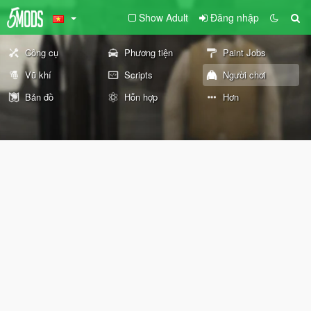
Show Adult
Đăng nhập
Công cụ
Phương tiện
Paint Jobs
Vũ khí
Scripts
Người chơi
Bản đồ
Hỗn hợp
Hơn