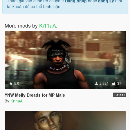
Tham gia vào cuộc trò chuyện!
Đăng nhập
hoặc
đăng ký
một
tài khoản để có thể bình luận.
More mods by
Ki11aA
:
5.0
2.994
37
YNW Melly Dreads for MP Male
Latest
By
Ki11aA