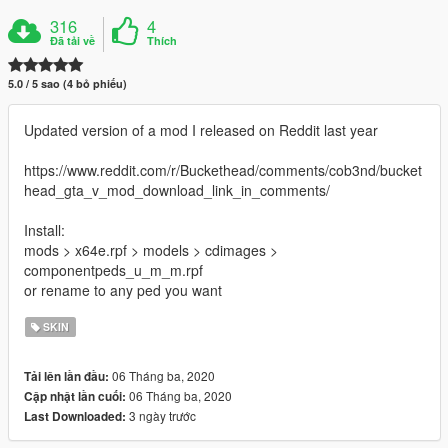
316
4
Đã tải về
Thích
5.0 / 5 sao (4 bỏ phiếu)
Updated version of a mod I released on Reddit last year
https://www.reddit.com/r/Buckethead/comments/cob3nd/bucket
head_gta_v_mod_download_link_in_comments/
Install:
mods > x64e.rpf > models > cdimages >
componentpeds_u_m_m.rpf
or rename to any ped you want
SKIN
06 Tháng ba, 2020
Tải lên lần đầu:
06 Tháng ba, 2020
Cập nhật lần cuối:
3 ngày trước
Last Downloaded: