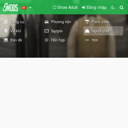
Show Adult
Đăng nhập
Công cụ
Phương tiện
Paint Jobs
Vũ khí
Scripts
Người chơi
Bản đồ
Hỗn hợp
Hơn