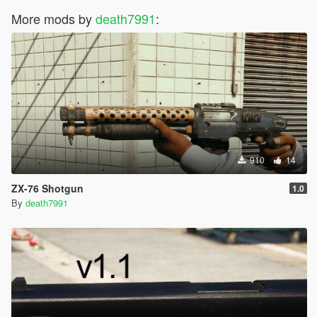
More mods by
death7991
:
910
14
ZX-76 Shotgun
1.0
By
death7991