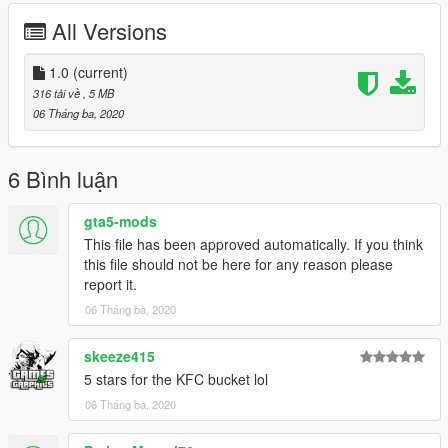
All Versions
1.0
(current)
316 tải về
, 5 MB
06 Tháng ba, 2020
6 Bình luận
gta5-mods
This file has been approved automatically. If you think
this file should not be here for any reason please
report it.
06 Tháng ba, 2020
skeeze415
5 stars for the KFC bucket lol
06 Tháng ba, 2020