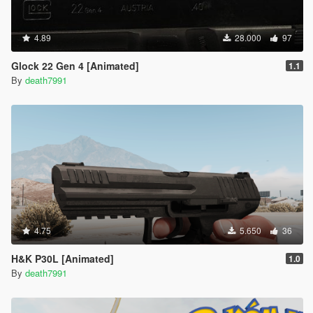
4.89
28.000
97
Glock 22 Gen 4 [Animated]
1.1
By
death7991
4.75
5.650
36
H&K P30L [Animated]
1.0
By
death7991