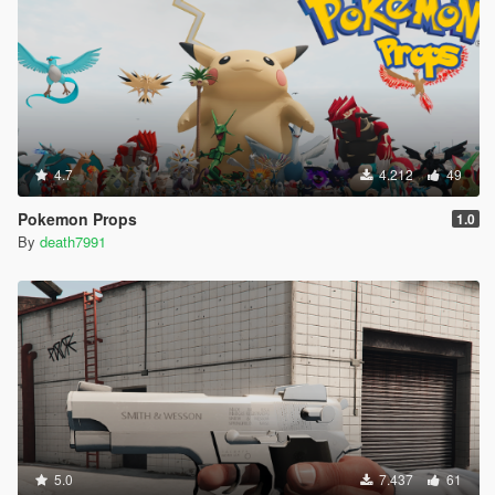
4.7
4.212
49
Pokemon Props
1.0
By
death7991
5.0
7.437
61