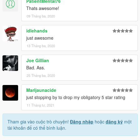
PatientMental76
Thats awesome!
09 Tháng ba, 2020
idlehands
just awesome
13 Tháng ba, 2020
Joe Gillian
Bad. Ass.
25 Tháng ba, 2020
Marijaunacide
just stopping by to drop my obligatory 5 star rating
11 Tháng tư, 2021
Tham gia vào cuộc trò chuyện!
Đăng nhập
hoặc
đăng ký
một
tài khoản để có thể bình luận.