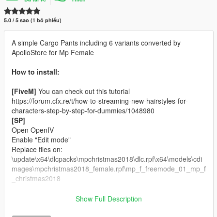
5.0 / 5 sao (1 bỏ phiếu)
A simple Cargo Pants including 6 variants converted by
ApolloStore for Mp Female
How to install:
[FiveM]
You can check out this tutorial
https://forum.cfx.re/t/how-to-streaming-new-hairstyles-for-
characters-step-by-step-for-dummies/1048980
[SP]
Open OpenIV
Enable "Edit mode"
Replace files on:
\update\x64\dlcpacks\mpchristmas2018\dlc.rpf\x64\models\cdi
mages\mpchristmas2018_female.rpf\mp_f_freemode_01_mp_f
_christmas2018
Changelog:
Show Full Description
Single Player version included.