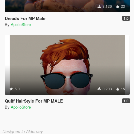
3.126
23
Dreads For MP Male
1.0
By
ApolloStore
5.0
3.203
15
Quiff HairStyle For MP MALE
1.0
By
ApolloStore
Designed in Alderney