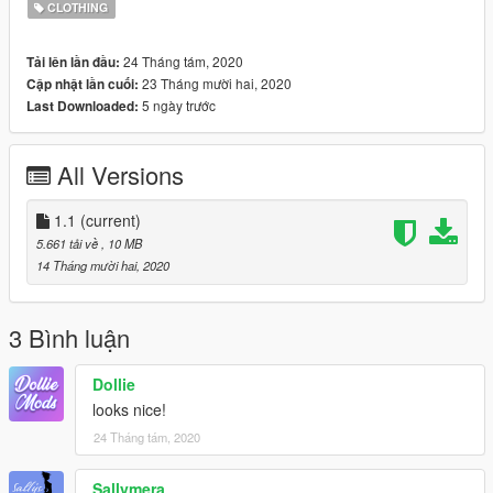
CLOTHING
Credits:
Sims 4 Cargo Pants Model by Elliesimple.
24 Tháng tám, 2020
Tải lên lần đầu:
Rigging, Convert, 3D Editing by ApolloStore.
23 Tháng mười hai, 2020
Cập nhật lần cuối:
5 ngày trước
Last Downloaded:
If you want more about ApolloStore, just get in touch.
Join on our Discord
All Versions
Follow us on Instagram
1.1
(current)
5.661 tải về
, 10 MB
14 Tháng mười hai, 2020
3 Bình luận
Dollie
looks nice!
24 Tháng tám, 2020
Sallymera