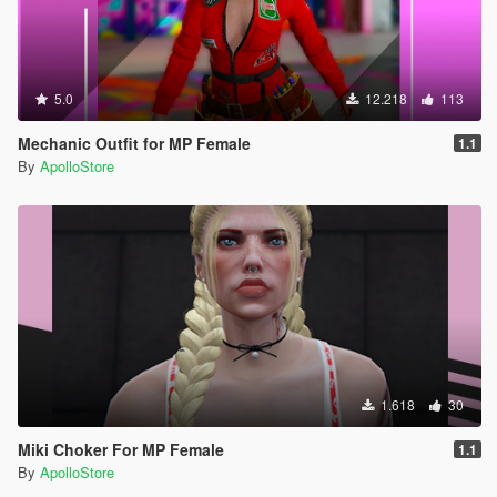
5.0
12.218
113
Mechanic Outfit for MP Female
1.1
By
ApolloStore
1.618
30
Miki Choker For MP Female
1.1
By
ApolloStore