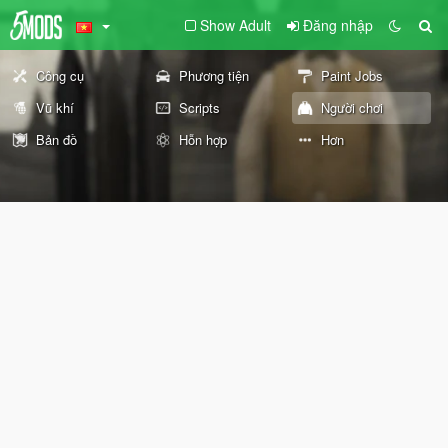
Show Adult
Đăng nhập
Công cụ
Phương tiện
Paint Jobs
Vũ khí
Scripts
Người chơi
Bản đồ
Hỗn hợp
Hơn