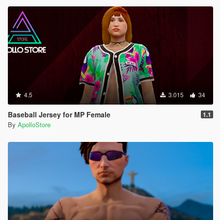
4.5
3.015
34
Baseball Jersey for MP Female
1.1
By
ApolloStore