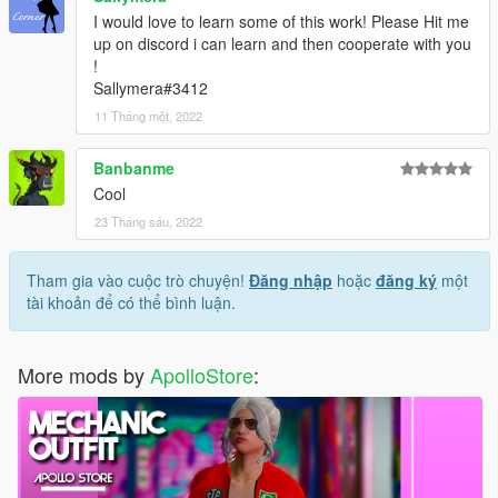
I would love to learn some of this work! Please Hit me
up on discord i can learn and then cooperate with you
!
Sallymera#3412
11 Tháng một, 2022
Banbanme
Cool
23 Tháng sáu, 2022
Tham gia vào cuộc trò chuyện!
Đăng nhập
hoặc
đăng ký
một
tài khoản để có thể bình luận.
More mods by
ApolloStore
: