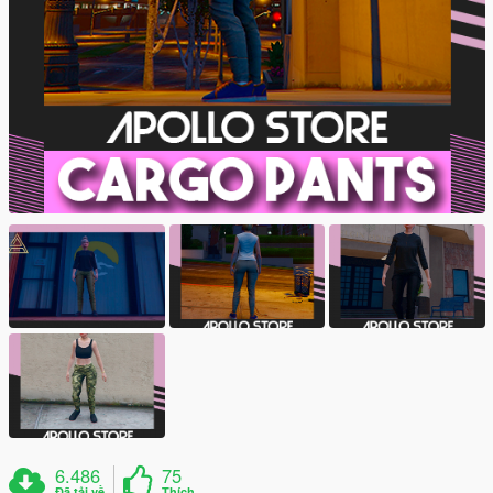
6.486
75
Đã tải về
Thích