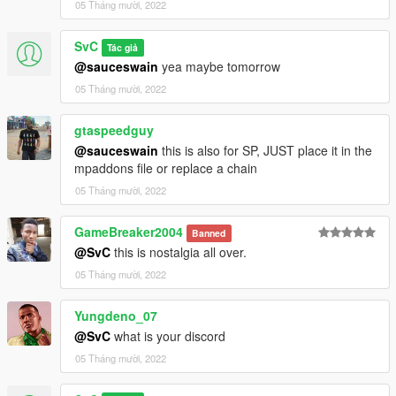
05 Tháng mười, 2022
SvC
Tác giả
@sauceswain
yea maybe tomorrow
05 Tháng mười, 2022
gtaspeedguy
@sauceswain
this is also for SP, JUST place it in the
mpaddons file or replace a chain
05 Tháng mười, 2022
GameBreaker2004
Banned
@SvC
this is nostalgia all over.
05 Tháng mười, 2022
Yungdeno_07
@SvC
what is your discord
05 Tháng mười, 2022