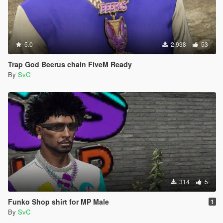
5.0
2.938
53
Trap God Beerus chain FiveM Ready
By
SvC
314
5
Funko Shop shirt for MP Male
1
By
SvC