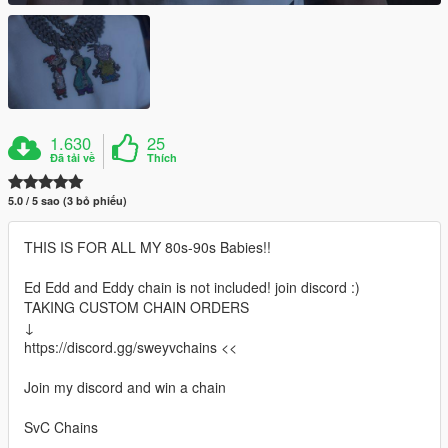
1.630
25
Đã tải về
Thích
5.0 / 5 sao (3 bỏ phiếu)
THIS IS FOR ALL MY 80s-90s Babies!!
Ed Edd and Eddy chain is not included! join discord :)
TAKING CUSTOM CHAIN ORDERS
↓
https://discord.gg/sweyvchains <<
Join my discord and win a chain
SvC Chains