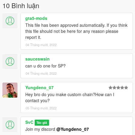
10 Bình luận
gta5-mods
This file has been approved automatically. If you think
this file should not be here for any reason please
report it.
04 Tháng mười, 2022
sauceswain
can u do one for SP?
04 Tháng mười, 2022
Yungdeno_07
Hey bro do you make custom chain?How can I
contact you?
05 Tháng mười, 2022
SvC
Tác giả
Join my discord
@Yungdeno_07