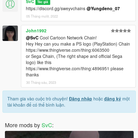
SvC
Tác giả
https://discord.gg/sweyvchains
@Yungdeno_07
05 Tháng mười, 2022
John1992
@SvC
Cool Cartoon Network Chain!
Hey Hey can you make a PS logo (PlayStation) Chain
https://www.thingiverse.com/thing:6063500
or Sega Chain, (The right shape and official Sega
logo) like this
https://www.thingiverse.com/thing:4896951 please
thanks
30 Tháng sáu, 2023
Tham gia vào cuộc trò chuyện!
Đăng nhập
hoặc
đăng ký
một
tài khoản để có thể bình luận.
More mods by
SvC
: