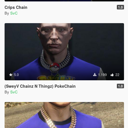
Crips Chain
1.0
By
SvC
5.0
1.199
22
(SweyV Chainz N Thingz) PokeChain
1.0
By
SvC