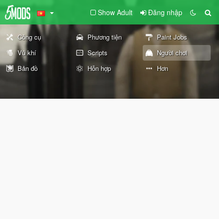
Show Adult
Đăng nhập
Công cụ
Phương tiện
Paint Jobs
Vũ khí
Scripts
Người chơi
Bản đồ
Hỗn hợp
Hơn