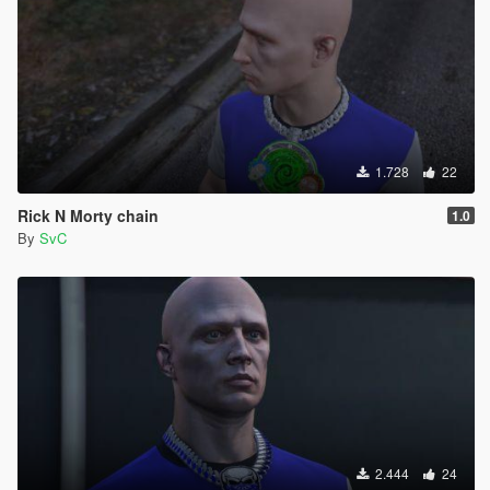
1.728
22
Rick N Morty chain
1.0
By
SvC
2.444
24