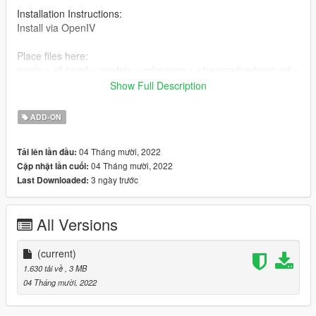
Installation Instructions:
Install via OpenIV
Place files here:
mods > x64v.rpf > models > cdimages > streamedpedsmp.rpf >
mp_m_freemode_01
Show Full Description
Or in your FiveMe resource folder
ADD-ON
04 Tháng mười, 2022
Tải lên lần đầu:
04 Tháng mười, 2022
Cập nhật lần cuối:
3 ngày trước
Last Downloaded:
All Versions
(current)
1.630 tải về
, 3 MB
04 Tháng mười, 2022