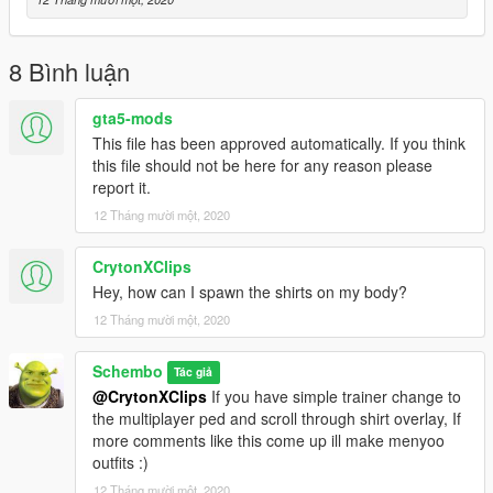
8 Bình luận
gta5-mods
This file has been approved automatically. If you think
this file should not be here for any reason please
report it.
12 Tháng mười một, 2020
CrytonXClips
Hey, how can I spawn the shirts on my body?
12 Tháng mười một, 2020
Schembo
Tác giả
@CrytonXClips
If you have simple trainer change to
the multiplayer ped and scroll through shirt overlay, If
more comments like this come up ill make menyoo
outfits :)
12 Tháng mười một, 2020