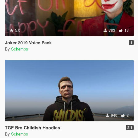
5.0
783
13
Joker 2019 Voice Pack
1
By
Schembo
940
2
TGF Bro Childish Hoodies
2.1
By
Schembo