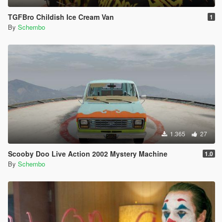
TGFBro Childish Ice Cream Van
1
By
Schembo
1.365
27
Scooby Doo Live Action 2002 Mystery Machine
1.0
By
Schembo