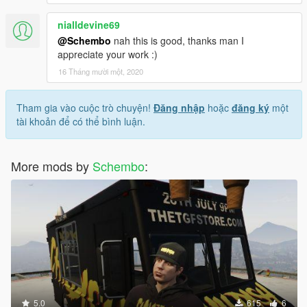
nialldevine69
@Schembo
nah this is good, thanks man I
appreciate your work :)
16 Tháng mười một, 2020
Tham gia vào cuộc trò chuyện!
Đăng nhập
hoặc
đăng ký
một
tài khoản để có thể bình luận.
More mods by
Schembo
:
5.0
615
6