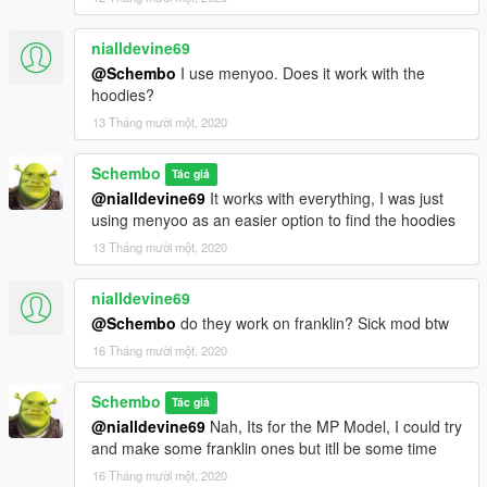
nialldevine69
@Schembo
I use menyoo. Does it work with the
hoodies?
13 Tháng mười một, 2020
Schembo
Tác giả
@nialldevine69
It works with everything, I was just
using menyoo as an easier option to find the hoodies
13 Tháng mười một, 2020
nialldevine69
@Schembo
do they work on franklin? Sick mod btw
16 Tháng mười một, 2020
Schembo
Tác giả
@nialldevine69
Nah, Its for the MP Model, I could try
and make some franklin ones but itll be some time
16 Tháng mười một, 2020