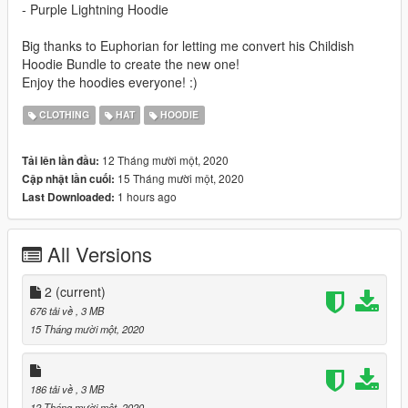
- Purple Lightning Hoodie
Big thanks to Euphorian for letting me convert his Childish
Hoodie Bundle to create the new one!
Enjoy the hoodies everyone! :)
CLOTHING
HAT
HOODIE
12 Tháng mười một, 2020
Tải lên lần đầu:
15 Tháng mười một, 2020
Cập nhật lần cuối:
1 hours ago
Last Downloaded:
All Versions
2
(current)
676 tải về
, 3 MB
15 Tháng mười một, 2020
186 tải về
, 3 MB
12 Tháng mười một, 2020