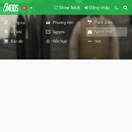
Show Adult
Đăng nhập
Công cụ
Phương tiện
Paint Jobs
Vũ khí
Scripts
Người chơi
Bản đồ
Hỗn hợp
Hơn