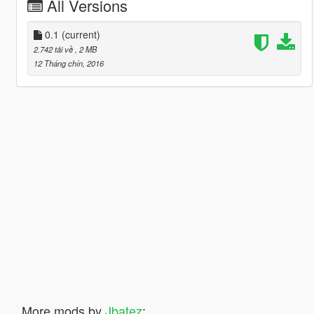
All Versions
0.1
(current)
2.742 tải về
, 2 MB
12 Tháng chín, 2016
More mods by
Jbatez
: