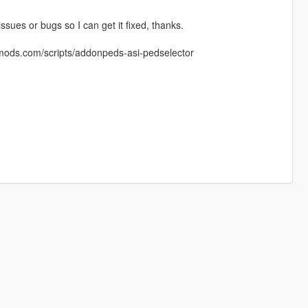
issues or bugs so I can get it fixed, thanks.
-mods.com/scripts/addonpeds-asi-pedselector