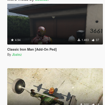
4.94
1.463
37
Classic Iron Man [Add-On Ped]
By
Jbatez
500
18