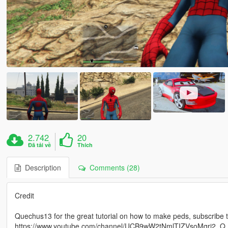
2.742
20
Đã tải về
Thích
Description
Comments (28)
Credit
Quechus13 for the great tutorial on how to make peds, subscribe 
https://www.youtube.com/channel/UCB9wW2tNmlTIZVsoMqri2_Q