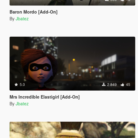
Baron Mordo [Add-On]
By
Jbatez
5.0
2.849
45
Mrs Incredible Elastigirl [Add-On]
By
Jbatez