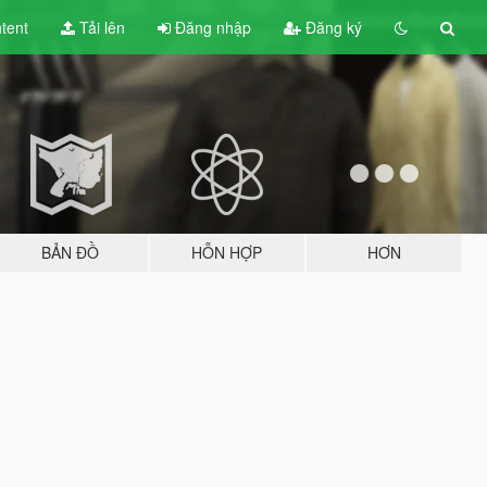
tent
Tải lên
Đăng nhập
Đăng ký
BẢN ĐỒ
HỖN HỢP
HƠN