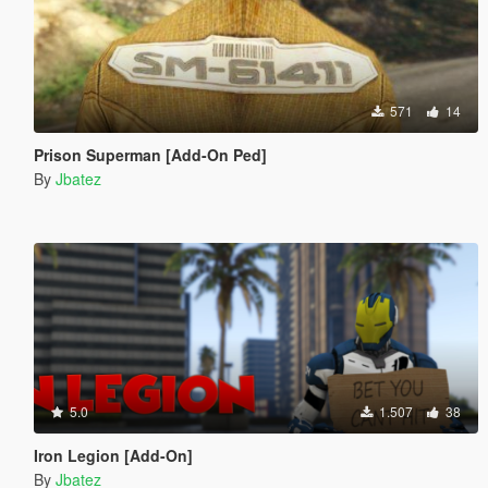
571
14
Prison Superman [Add-On Ped]
By
Jbatez
5.0
1.507
38
Iron Legion [Add-On]
By
Jbatez