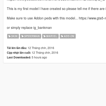
This is my first model I have created so please tell me if there are 
Make sure to use Addon peds with this model... https://www.gta5
or simply replace ig_bankman
SKIN
SPIDERMAN
MARVEL
ADD-ON
12 Tháng chín, 2016
Tải lên lần đầu:
12 Tháng chín, 2016
Cập nhật lần cuối:
5 hours ago
Last Downloaded: