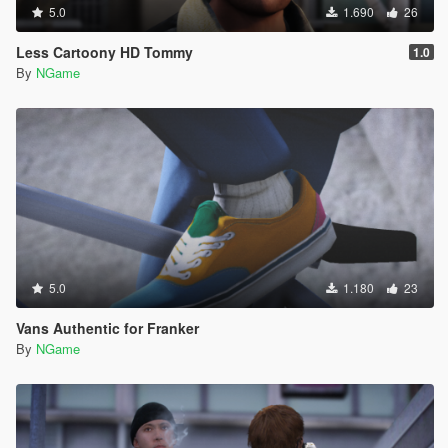
5.0
1.690
26
Less Cartoony HD Tommy
1.0
By
NGame
5.0
1.180
23
Vans Authentic for Franker
By
NGame