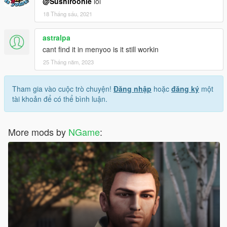
@Sushiroonie
lol
18 Tháng sáu, 2021
astralpa
cant find it in menyoo is it still workin
25 Tháng năm, 2023
Tham gia vào cuộc trò chuyện!
Đăng nhập
hoặc
đăng ký
một
tài khoản để có thể bình luận.
More mods by
NGame
: