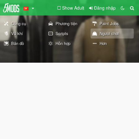
Show Adult
Đăng nhập
Công cụ
Phương tiện
Paint Jobs
Vũ khí
Scripts
Người chơi
Bản đồ
Hỗn hợp
Hơn