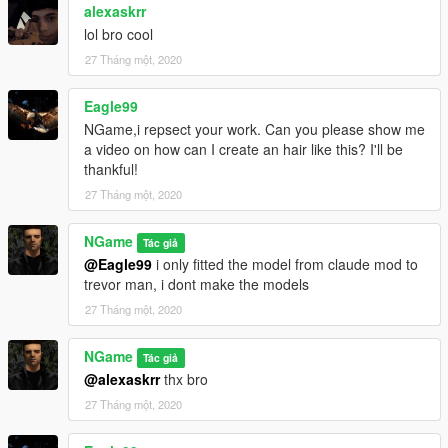
alexaskrr
lol bro cool
27 Tháng một, 2020
Eagle99
NGame,i repsect your work. Can you please show me
a video on how can I create an hair like this? I'll be
thankful!
27 Tháng một, 2020
NGame
Tác giả
@Eagle99
i only fitted the model from claude mod to
trevor man, i dont make the models
27 Tháng một, 2020
NGame
Tác giả
@alexaskrr
thx bro
27 Tháng một, 2020