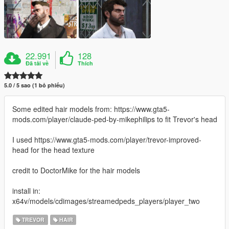
22.991
128
Đã tải về
Thích
5.0 / 5 sao (1 bỏ phiếu)
Some edited hair models from: https://www.gta5-
mods.com/player/claude-ped-by-mikephilips to fit Trevor's head
I used https://www.gta5-mods.com/player/trevor-improved-
head for the head texture
credit to DoctorMike for the hair models
install in:
x64v/models/cdimages/streamedpeds_players/player_two
TREVOR
HAIR