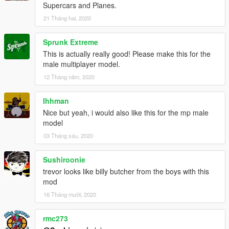
Supercars and Planes.
21 Tháng hai, 2020
Sprunk Extreme
This is actually really good! Please make this for the
male multiplayer model.
12 Tháng năm, 2020
Ihhman
Nice but yeah, i would also like this for the mp male
model
03 Tháng sáu, 2020
Sushiroonie
trevor looks like billy butcher from the boys with this
mod
16 Tháng mười, 2020
rmc273