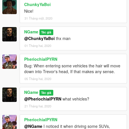
ChunkyYaBoi
Nice!
31 Tháng một, 2020
NGame
Tác giả
@ChunkyYaBoi
thx man
01 Tháng hai, 2020
PheriochialPYRN
Bug: When entering some vehicles the hair will move
down into Trevor's head, If that makes any sense.
05 Tháng hai, 2020
NGame
Tác giả
@PheriochialPYRN
what vehicles?
21 Tháng hai, 2020
PheriochialPYRN
@NGame
I noticed it when driving some SUVs,