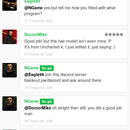
Eagle99
@NGame
yes,but tell me how you fitted,with what
program?
27 Tháng một, 2020
DoctorMike
Good job! but this hair model isn't even mine :P
It's from Uncharted 4, I just edited it, just saying :)
27 Tháng một, 2020
NGame
Tác giả
@Eagle99
join this discord server
blackout.pw/discord and ask around there
29 Tháng một, 2020
NGame
Tác giả
@DoctorMike
oh alright then still, you did a good job
man
29 Tháng một, 2020