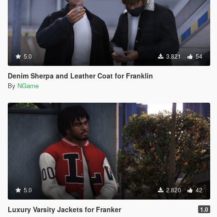
5.0
3.821
54
Denim Sherpa and Leather Coat for Franklin
By
NGame
5.0
2.820
42
Luxury Varsity Jackets for Franker
1.0