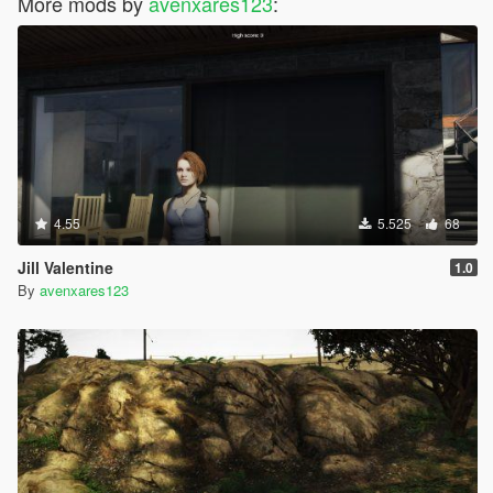
More mods by
avenxares123
:
4.55
5.525
68
Jill Valentine
1.0
By
avenxares123