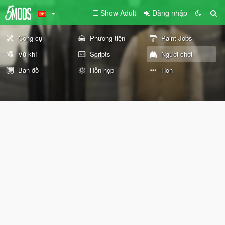
Show Adult
Đăng nhập
Công cụ
Phương tiện
Paint Jobs
Vũ khí
Scripts
Người chơi
Bản đồ
Hỗn hợp
Hơn