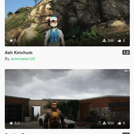
5.0
996
6
Ash Ketchum
1.0
By
avenxares123
5.0
934
9