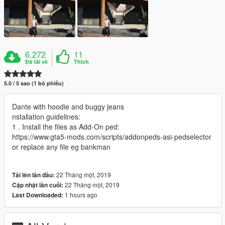
6.272
11
Đã tải về
Thích
5.0 / 5 sao (1 bỏ phiếu)
Dante with hoodie and buggy jeans
nstallation guidelines:
1 . Install the files as Add-On ped:
https://www.gta5-mods.com/scripts/addonpeds-asi-pedselector
or replace any file eg bankman
22 Tháng một, 2019
Tải lên lần đầu:
22 Tháng một, 2019
Cập nhật lần cuối:
1 hours ago
Last Downloaded: