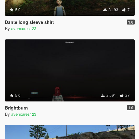
5.0
3.193
7
Dante long sleeve shirt
1.0
By
avenxares123
5.0
2.591
27
Brightburn
1.0
By
avenxares123