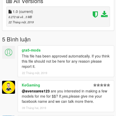
All Versions
1.0
(current)
6.272 tải về
, 3 MB
22 Tháng một, 2019
5 Bình luận
gta5-mods
This file has been approved automatically. If you think
this file should not be here for any reason please
report it.
22 Tháng một, 2019
KeGaming
@avenxares123
are you interested in making a few
models for me for $$? If,yes,please give me your
facebook name and we can talk more there.
09 Tháng hai, 2019