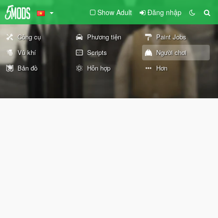
Show Adult
Đăng nhập
Công cụ
Phương tiện
Paint Jobs
Vũ khí
Scripts
Người chơi
Bản đồ
Hỗn hợp
Hơn