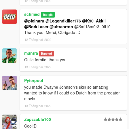
12 Tháng hai, 2022
schmed
Tác giả
@pleinaru
@Legendkiller176
@K90_Akkii
@BorkLaser
@ultraorton
@Smi13m0r3_0ff10
Thank you, Merci, Obrigado :D
12 Tháng hai, 2022
munrra
Banned
Guile fornite, thank you
13 Tháng hai, 2022
Pyterpool
you made Dwayne Johnson's skin so amazing I
wanted to know if I could do Dutch from the predator
movie
13 Tháng hai, 2022
Zapzzable100
Cool:D