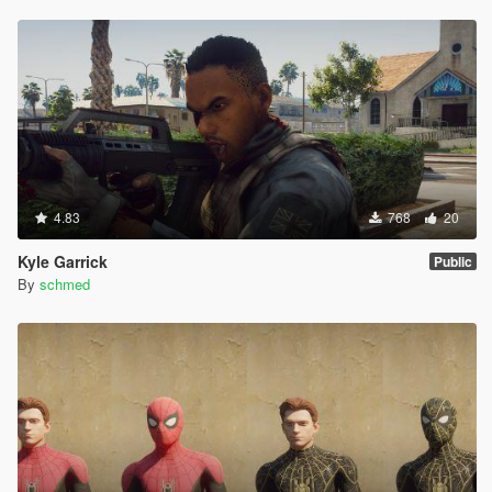
4.83
768
20
Kyle Garrick
Public
By
schmed