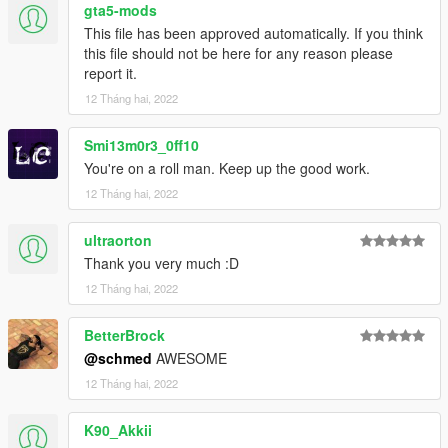
gta5-mods
This file has been approved automatically. If you think
this file should not be here for any reason please
report it.
12 Tháng hai, 2022
Smi13m0r3_0ff10
You're on a roll man. Keep up the good work.
12 Tháng hai, 2022
ultraorton
Thank you very much :D
12 Tháng hai, 2022
BetterBrock
@schmed
AWESOME
12 Tháng hai, 2022
K90_Akkii