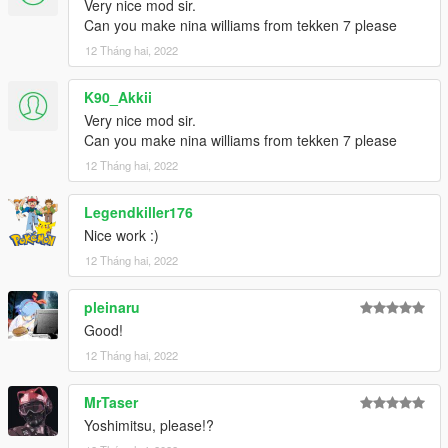
Very nice mod sir.
Can you make nina williams from tekken 7 please
12 Tháng hai, 2022
K90_Akkii
Very nice mod sir.
Can you make nina williams from tekken 7 please
12 Tháng hai, 2022
Legendkiller176
Nice work :)
12 Tháng hai, 2022
pleinaru
Good!
12 Tháng hai, 2022
MrTaser
Yoshimitsu, please!?