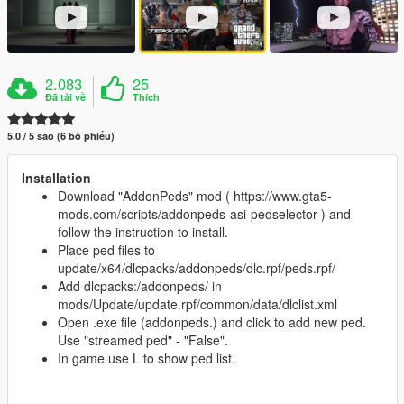
2.083
25
Đã tải về
Thích
5.0 / 5 sao (6 bỏ phiếu)
Installation
Download "AddonPeds" mod ( https://www.gta5-
mods.com/scripts/addonpeds-asi-pedselector ) and
follow the instruction to install.
Place ped files to
update/x64/dlcpacks/addonpeds/dlc.rpf/peds.rpf/
Add dlcpacks:/addonpeds/ in
mods/Update/update.rpf/common/data/dlclist.xml
Open .exe file (addonpeds.) and click to add new ped.
Use "streamed ped" - "False".
In game use L to show ped list.