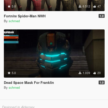
5.0
6.512
47
Fortnite Spider-Man NWH
1.0
By
schmed
5.0
1.039
20
Dead Space Mask For Franklin
1.0
By
schmed
Designed in Alderney