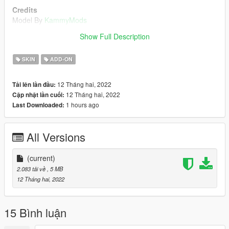
Credits
Model By
KammyMods
Show Full Description
Changelog:
1.0
SKIN
ADD-ON
- Public Release!
12 Tháng hai, 2022
Tải lên lần đầu:
12 Tháng hai, 2022
Cập nhật lần cuối:
1 hours ago
Last Downloaded:
All Versions
(current)
2.083 tải về
, 5 MB
12 Tháng hai, 2022
15 Bình luận