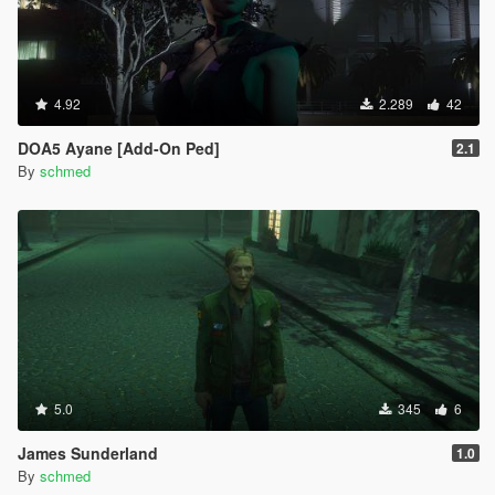
4.92
2.289
42
DOA5 Ayane [Add-On Ped]
2.1
By
schmed
5.0
345
6
James Sunderland
1.0
By
schmed