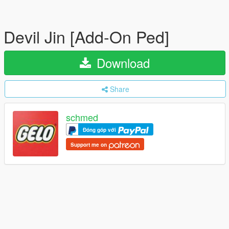
Devil Jin [Add-On Ped]
Download
Share
schmed
Đóng góp với
Support me on