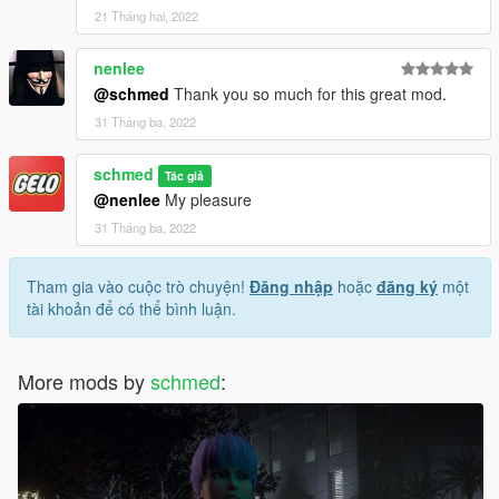
21 Tháng hai, 2022
nenlee
@schmed
Thank you so much for this great mod.
31 Tháng ba, 2022
schmed
Tác giả
@nenlee
My pleasure
31 Tháng ba, 2022
Tham gia vào cuộc trò chuyện!
Đăng nhập
hoặc
đăng ký
một
tài khoản để có thể bình luận.
More mods by
schmed
: