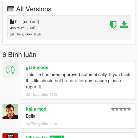
Installation path for uniform GTAV x64e Models Cdimages
All Versions
componentpeds s m y.rpf
Installation path for helmet GTAV x64e Models Cdimages
0.1
(current)
pedprops.rpf
456 tải về
, 3 MB
20 Tháng chín, 2020
==================================================
========================
6 Bình luận
Replace files. It is recommended to create a mod folder
through the OpenIV program.
gta5-mods
This file has been approved automatically. If you think
For doubts or problems contact me, I will reply as soon as
this file should not be here for any reason please
possible.
report it.
20 Tháng chín, 2020
italia mod
Bella
20 Tháng chín, 2020
VIFederico