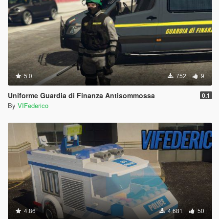
5.0
752
9
Uniforme Guardia di Finanza Antisommossa
0.1
By
VIFederico
4.86
4.681
50