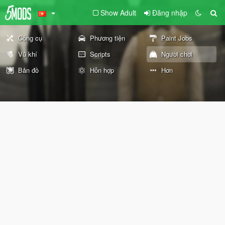
Show Adult
Đăng nhập
Công cụ
Phương tiện
Paint Jobs
Vũ khí
Scripts
Người chơi
Bản đồ
Hỗn hợp
Hơn