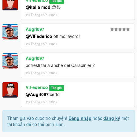
Tác giả
@italia mod
😉👍
20 Tháng chín, 2020
Augrl097
@VIFederico
ottimo lavoro!
28 Tháng chín, 2020
Augrl097
potresti farla anche dei Carabinieri?
28 Tháng chín, 2020
VIFederico
Tác giả
@Augrl097
certo
28 Tháng chín, 2020
Tham gia vào cuộc trò chuyện!
Đăng nhập
hoặc
đăng ký
một
tài khoản để có thể bình luận.