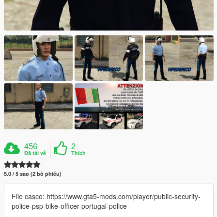
456
2
Đã tải về
Thích
5.0 / 5 sao (2 bỏ phiếu)
File casco: https://www.gta5-mods.com/player/public-security-
police-psp-bike-officer-portugal-police