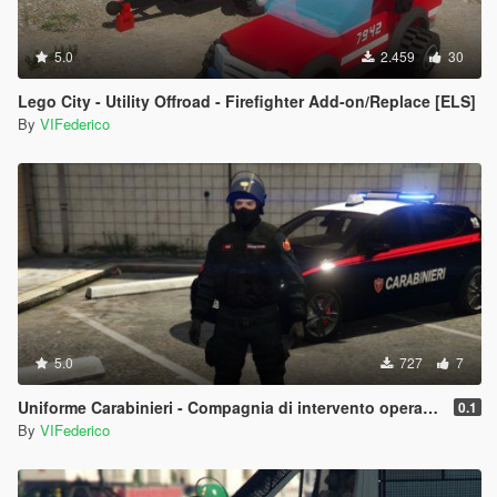
5.0
2.459
30
Lego City - Utility Offroad - Firefighter Add-on/Replace [ELS]
By
VIFederico
5.0
727
7
Uniforme Carabinieri - Compagnia di intervento operativo | Antisommossa
0.1
By
VIFederico