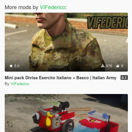
More mods by
VIFederico
:
5.0
976
9
Mini pack Divisa Esercito Italiano + Basco | Italian Army
0.1
By
VIFederico