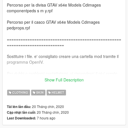
Percorso per la divisa GTAV x64e Models Cdimages
componentpeds s m y.rpf
Percorso per il casco GTAV x64e Models Cdimages
pedprops.rpf
==================================================
=========================
Sostituire i file. e' consigliato creare una cartella mod tramite il
programma OpenIV.
Per dubbi o problemi contattatemi, vi rispondero' il piu' presto
possibile.
Show Full Description
---------------------------------------------------------------------------
CLOTHING
SKIN
HELMET
ENG
20 Tháng chín, 2020
Tải lên lần đầu:
20 Tháng chín, 2020
Cập nhật lần cuối:
Helmet file: https://www.gta5-mods.com/player/public-security-
7 hours ago
Last Downloaded:
police-psp-bike-officer-portugal-police