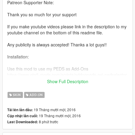
Patreon Supporter Note:
Thank you so much for your support
If you make youtube videos please link in the description to my
youtube channel on the bottom of this readme file.
Any publicity is always accepted! Thanks a lot guys!!
Installation:
Use this mod to use my PEDS as Add-Ons
https://www.gta5-mods.com/scripts/addonpeds-asi-pedselector
Show Full Description
Or Replace any Ped you want just rename the files to whatever
ped you want to replace "example:ig_bankman"
SKIN
ADD-ON
www.youtube.com/quechus13
19 Tháng mười một, 2016
Tải lên lần đầu:
www.patreon.com/quechus13
19 Tháng mười một, 2016
Cập nhật lần cuối:
8 phút trước
Last Downloaded:
Model from:
XNALARA