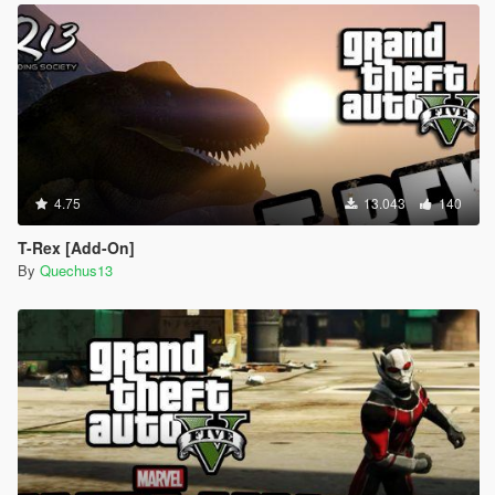
4.75
13.043
140
T-Rex [Add-On]
By
Quechus13