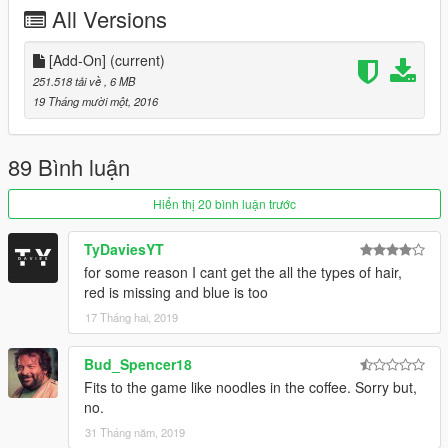
All Versions
If you feel like donating please by all means do it!
Thanks!
[Add-On]
(current)
Join the Q13 Modding Society!:
251.518 tải về
, 6 MB
http://bit.ly/2dk0ak5
19 Tháng mười một, 2016
89 Bình luận
Hiển thị 20 bình luận trước
TyDaviesYT
for some reason I cant get the all the types of hair,
red is missing and blue is too
17 Tháng hai, 2019
Bud_Spencer18
Fits to the game like noodles in the coffee. Sorry but,
no.
31 Tháng năm, 2019