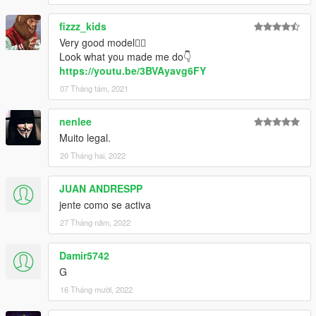
fizzz_kids
Very good model👍🏻
Look what you made me do👇
https://youtu.be/3BVAyavg6FY
07 Tháng tám, 2021
nenlee
Muito legal.
20 Tháng hai, 2022
JUAN ANDRESPP
jente como se activa
27 Tháng năm, 2022
Damir5742
G
16 Tháng mười, 2022