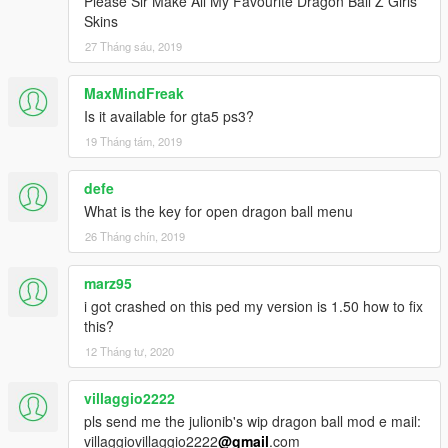
Please Sir Make All My Favourite Dragon Ball Z Girls
Skins
27 Tháng sáu, 2019
MaxMindFreak
Is it available for gta5 ps3?
19 Tháng tám, 2019
defe
What is the key for open dragon ball menu
26 Tháng chín, 2019
marz95
i got crashed on this ped my version is 1.50 how to fix
this?
12 Tháng tư, 2020
villaggio2222
pls send me the julionib's wip dragon ball mod e mail:
villaggiovillaggio2222
@gmail
.com