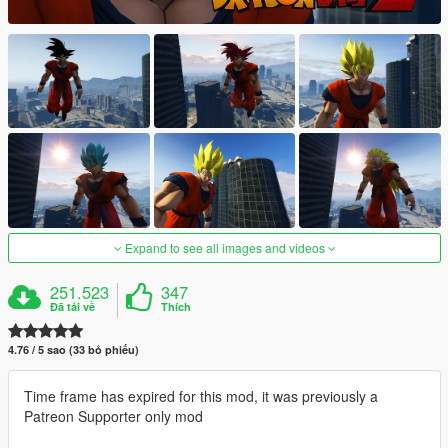
Expand to see all images and videos
251.523
347
Đã tải về
Thích
4.76 / 5 sao (33 bỏ phiếu)
Time frame has expired for this mod, it was previously a
Patreon Supporter only mod