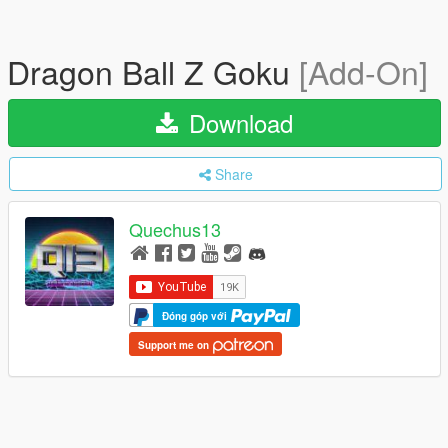
Dragon Ball Z Goku
[Add-On]
Download
Share
Quechus13
Đóng góp với
Support me on