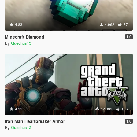
4.83
4.962
37
Minecraft Diamond
1.0
By
Quechus13
4.91
12.989
106
Iron Man Heartbreaker Armor
1.0
By
Quechus13