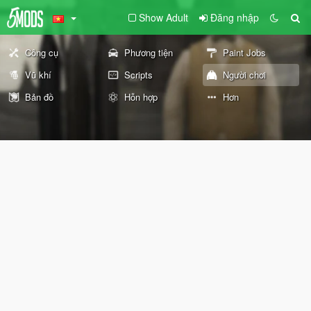
Show Adult
Đăng nhập
Công cụ
Phương tiện
Paint Jobs
Vũ khí
Scripts
Người chơi
Bản đồ
Hỗn hợp
Hơn