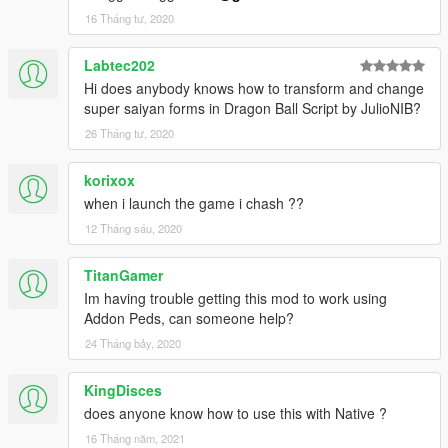
16 Tháng tư, 2020
Labtec202
Hi does anybody knows how to transform and change
super saiyan forms in Dragon Ball Script by JulioNIB?
26 Tháng tư, 2020
korixox
when i launch the game i chash ??
12 Tháng sáu, 2020
TitanGamer
Im having trouble getting this mod to work using
Addon Peds, can someone help?
24 Tháng bảy, 2020
KingDisces
does anyone know how to use this with Native ?
16 Tháng năm, 2021