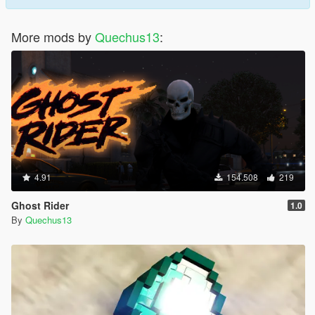
More mods by
Quechus13
:
4.91
154.508
219
Ghost Rider
1.0
By
Quechus13