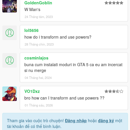
GoldenGoblin
W Man's
24 Tháng tám, 2023
lol5656
how do i transform and use powers?
28 Tháng chín, 2023
cosminlajos
buna cum instalati moduri in GTA 5 ca eu am incercat
si nu merge
04 Tháng hai, 2024
VO1Dxz
bro how can I transform and use powers ??
01 Tháng sáu, 2026
Tham gia vào cuộc trò chuyện!
Đăng nhập
hoặc
đăng ký
một
tài khoản để có thể bình luận.