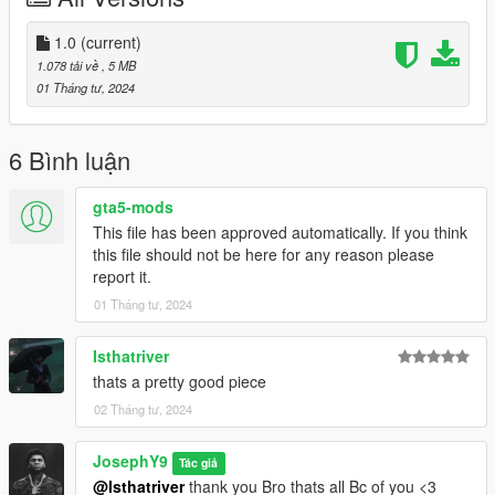
.
i will Upload Cool Models Of Clothe
1.0
(current)
==================================================
1.078 tải về
, 5 MB
================
01 Tháng tư, 2024
If you have any suggestion or design, You want me to do it just
Send me the model and design on Discord
==================================================
6 Bình luận
==================================================
=
gta5-mods
This file has been approved automatically. If you think
this file should not be here for any reason please
report it.
01 Tháng tư, 2024
Isthatriver
thats a pretty good piece
02 Tháng tư, 2024
JosephY9
Tác giả
@Isthatriver
thank you Bro thats all Bc of you <3