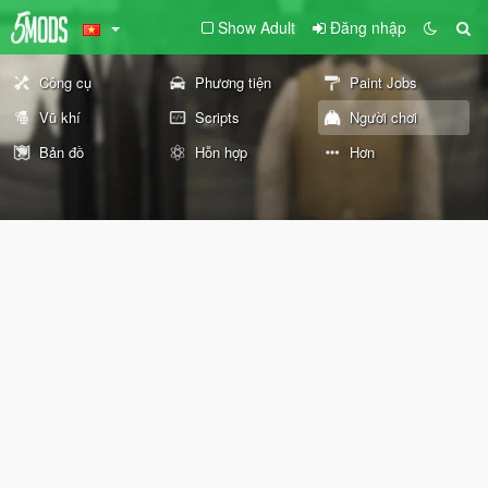
Show Adult
Đăng nhập
Công cụ
Phương tiện
Paint Jobs
Vũ khí
Scripts
Người chơi
Bản đồ
Hỗn hợp
Hơn