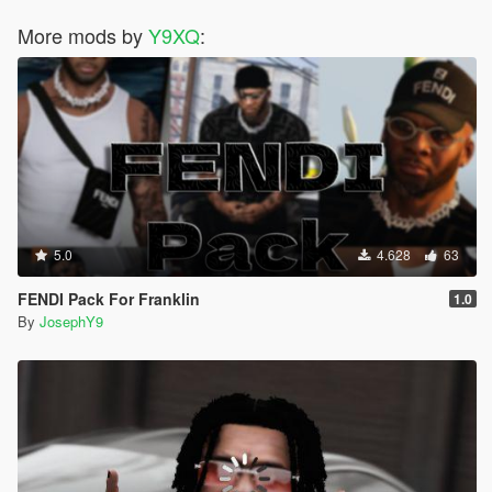
More mods by
Y9XQ
:
5.0
4.628
63
FENDI Pack For Franklin
1.0
By
JosephY9