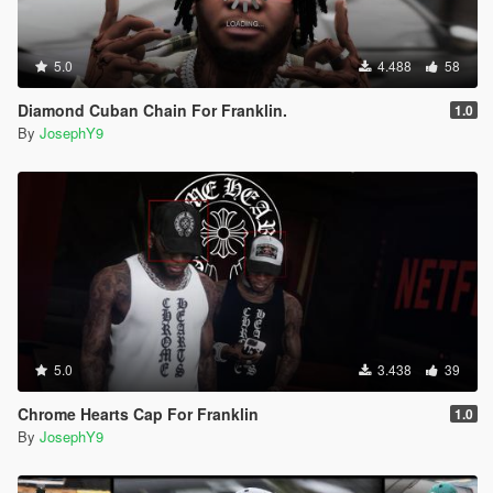
5.0
4.488
58
Diamond Cuban Chain For Franklin.
1.0
By
JosephY9
5.0
3.438
39
Chrome Hearts Cap For Franklin
1.0
By
JosephY9