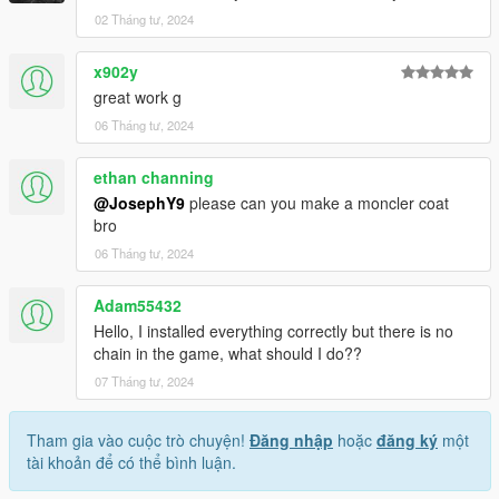
02 Tháng tư, 2024
x902y
great work g
06 Tháng tư, 2024
ethan channing
@JosephY9
please can you make a moncler coat
bro
06 Tháng tư, 2024
Adam55432
Hello, I installed everything correctly but there is no
chain in the game, what should I do??
07 Tháng tư, 2024
Tham gia vào cuộc trò chuyện!
Đăng nhập
hoặc
đăng ký
một
tài khoản để có thể bình luận.