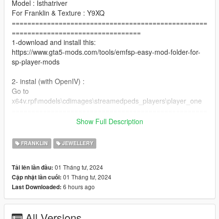
Model : Isthatriver
For Franklin & Texture : Y9XQ
==================================================
=================================
1-download and install this:
https://www.gta5-mods.com/tools/emfsp-easy-mod-folder-for-
sp-player-mods
2- instal (with OpenIV) :
Go to
x64v.rpf\models\cdimages\streamedpeds_players\player_one
==================================================
=========
Show Full Description
For MP Male : https://www.gta5-mods.com/player/dark-matter-
chain-for-mp-male-mp-female
FRANKLIN
JEWELLERY
==================================================
=============
01 Tháng tư, 2024
Tải lên lần đầu:
if you want any Help
01 Tháng tư, 2024
Cập nhật lần cuối:
Discord:
6 hours ago
Last Downloaded:
GOAT#5697
.
if you want to Support me on Patreon
All Versions
patreon.com/Y9XQ