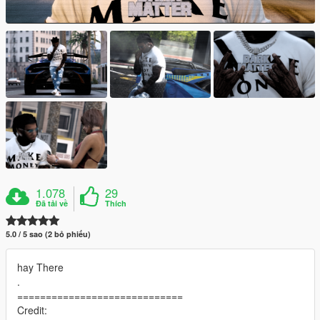
1.078
29
Đã tải về
Thích
5.0 / 5 sao (2 bỏ phiếu)
hay There
.
=============================
Credit: