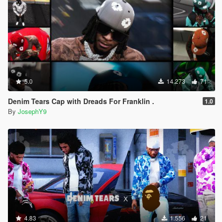
5.0
14.273
71
Denim Tears Cap with Dreads For Franklin .
1.0
By
JosephY9
4.83
1.556
21