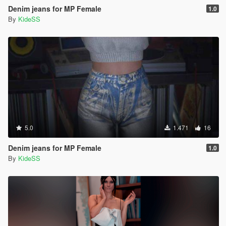
Denim jeans for MP Female
1.0
By
KideSS
5.0
1.471
16
Denim jeans for MP Female
1.0
By
KideSS