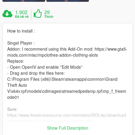
1.902
29
Đã tải về
Thích
How to install :
Singel Player :
Addon: I recommend using this Add-On mod: https://www.gta5-
mods.com/misc/mpclothes-addon-clothing-slots
Replace:
- Open OpenIV and enable ''Edit Mods''
- Drag and drop the files here:
C:\Program Files (x86)\Steam\steamapps\common\Grand
Theft Auto
V\x64v.rpf\models\cdimages\streamedpedsmp.rpf\mp_f_freem
ode01
Sure:
https://www.thesimsresource.com/members/DOLilac/download
s/details/category/sims4-clothing-female-elder-
everyday/title/valentine-s-day-ribbon-strap-dress-
Show Full Description
do0228/id/1689270/