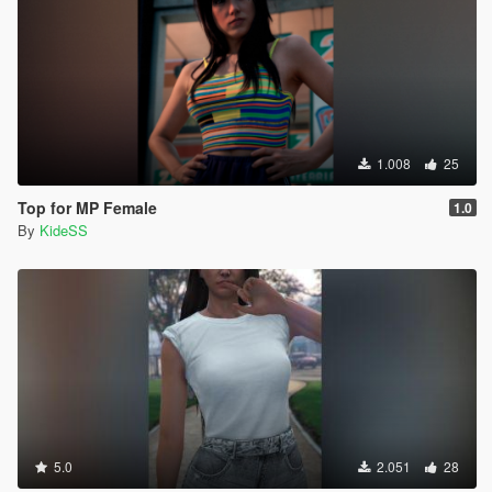
1.008
25
Top for MP Female
1.0
By
KideSS
5.0
2.051
28