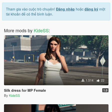
Tham gia vào cuộc trò chuyện!
Đăng nhập
hoặc
đăng ký
một
tài khoản để có thể bình luận.
More mods by
KideSS
:
1.514
22
Silk dress for MP Female
1.0
By
KideSS