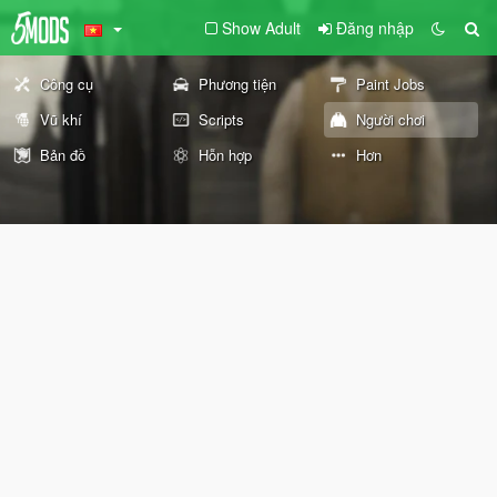
Show Adult
Đăng nhập
Công cụ
Phương tiện
Paint Jobs
Vũ khí
Scripts
Người chơi
Bản đồ
Hỗn hợp
Hơn