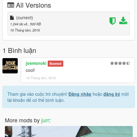
All Versions
(current)
1.244 tải về
, 500 KB
16 Tháng tám, 2016
1 Bình luận
joemotoki
Banned
cool!
16 Tháng tám, 2016
Tham gia vào cuộc trò chuyện!
Đăng nhập
hoặc
đăng ký
một
tài khoản để có thể bình luận.
More mods by
jurr
: