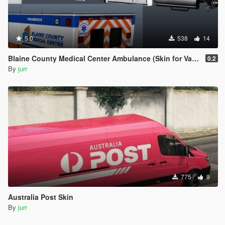
5.0
538
14
Blaine County Medical Center Ambulance (Skin for Vapid V450)
0.2
By
jurr
775
9
Australia Post Skin
By
jurr