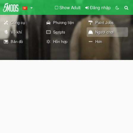
Show Adult
Đăng nhập
Công cụ
Phương tiện
Paint Jobs
Vũ khí
Scripts
Người chơi
Bản đồ
Hỗn hợp
Hơn