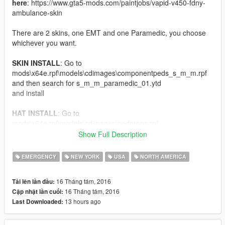
here
: https://www.gta5-mods.com/paintjobs/vapid-v450-fdny-
ambulance-skin
There are 2 skins, one EMT and one Paramedic, you choose
whichever you want.
SKIN INSTALL
: Go to
mods\x64e.rpf\models\cdimages\componentpeds_s_m_m.rpf
and then search for s_m_m_paramedic_01.ytd
and install
HAT INSTALL
: Go to
mods\x64e.rpf\models\cdimages\pedprops.rpf
and then search for s_m_m_paramedic_01_p.ytd
Show Full Description
and install
EMERGENCY
NEW YORK
USA
NORTH AMERICA
Any issues with the skin?
Please contact me via comments if so.
16 Tháng tám, 2016
Tải lên lần đầu:
16 Tháng tám, 2016
Cập nhật lần cuối:
Enjoy!
13 hours ago
Last Downloaded: