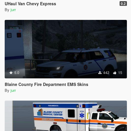
UHaul Van Chevy Express
0.2
By
jurr
5.0
442
15
Blaine County Fire Department EMS Skins
By
jurr