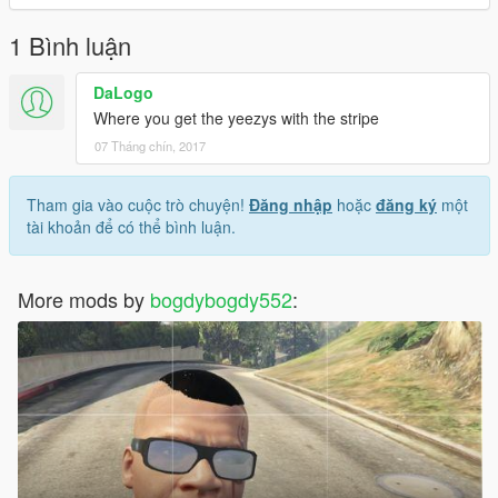
1 Bình luận
DaLogo
Where you get the yeezys with the stripe
07 Tháng chín, 2017
Tham gia vào cuộc trò chuyện!
Đăng nhập
hoặc
đăng ký
một
tài khoản để có thể bình luận.
More mods by
bogdybogdy552
: