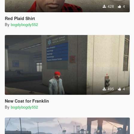
428
4
Red Plaid Shirt
By
bogdybogdy552
495
4
New Coat for Franklin
By
bogdybogdy552