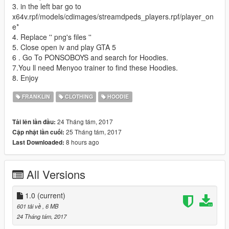
3. in the left bar go to
x64v.rpf/models/cdimages/streamdpeds_players.rpf/player_on
e*
4. Replace '' png's files ''
5. Close open iv and play GTA 5
6 . Go To PONSOBOYS and search for Hoodies.
7.You ll need Menyoo trainer to find these Hoodies.
8. Enjoy
FRANKLIN
CLOTHING
HOODIE
24 Tháng tám, 2017
Tải lên lần đầu:
25 Tháng tám, 2017
Cập nhật lần cuối:
8 hours ago
Last Downloaded:
All Versions
1.0
(current)
601 tải về
, 6 MB
24 Tháng tám, 2017