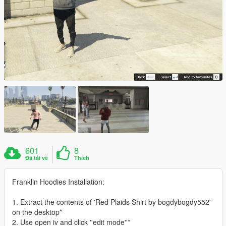
601
8
Đã tải về
Thích
Franklin Hoodies Installation:
1. Extract the contents of 'Red Plaids Shirt by bogdybogdy552'
on the desktop*
2. Use open iv and click ''edit mode''*