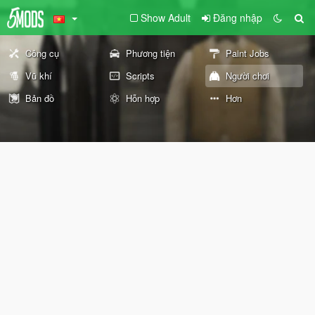
Show Adult
Đăng nhập
Công cụ
Phương tiện
Paint Jobs
Vũ khí
Scripts
Người chơi
Bản đồ
Hỗn hợp
Hơn