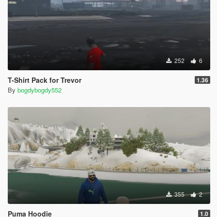
252
6
T-Shirt Pack for Trevor
1.36
By
bogdybogdy552
355
2
Puma Hoodie
1.0