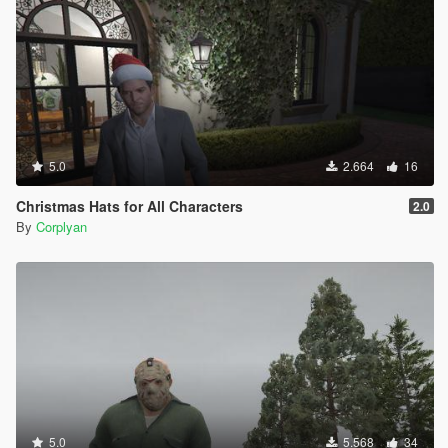
5.0
2.664
16
Christmas Hats for All Characters
2.0
By
Corplyan
5.0
5.568
34