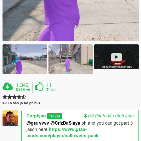
1.342
11
Đã tải về
Thích
4.5 / 5 sao (5 bỏ phiếu)
Corplyan
Đã đánh dấu bình luận
Tác giả
@gta vvvv
@CrizDaSlaya
oh and you can get part 3
jason here
https://www.gta5-
mods.com/player/halloween-pack