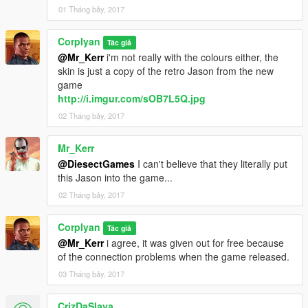
01 Tháng bảy, 2017
Corplyan
Tác giả
@Mr_Kerr
i'm not really with the colours either, the
skin is just a copy of the retro Jason from the new
game
http://i.imgur.com/sOB7L5Q.jpg
02 Tháng bảy, 2017
Mr_Kerr
@DiesectGames
I can't believe that they literally put
this Jason into the game...
02 Tháng bảy, 2017
Corplyan
Tác giả
@Mr_Kerr
i agree, it was given out for free because
of the connection problems when the game released.
03 Tháng bảy, 2017
CrizDaSlaya