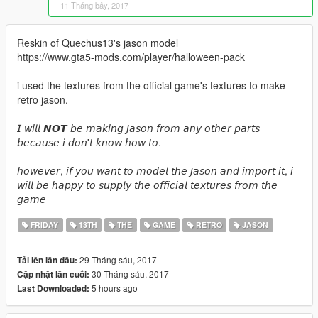
11 Tháng bảy, 2017
Reskin of Quechus13's jason model
https://www.gta5-mods.com/player/halloween-pack
i used the textures from the official game's textures to make
retro jason.
𝘐 𝘸𝘪𝘭𝘭 𝙉𝙊𝙏 𝘣𝘦 𝘮𝘢𝘬𝘪𝘯𝘨 𝘑𝘢𝘴𝘰𝘯 𝘧𝘳𝘰𝘮 𝘢𝘯𝘺 𝘰𝘵𝘩𝘦𝘳 𝘱𝘢𝘳𝘵𝘴
𝘣𝘦𝘤𝘢𝘶𝘴𝘦 𝘪 𝘥𝘰𝘯'𝘵 𝘬𝘯𝘰𝘸 𝘩𝘰𝘸 𝘵𝘰.
𝘩𝘰𝘸𝘦𝘷𝘦𝘳, 𝘪𝘧 𝘺𝘰𝘶 𝘸𝘢𝘯𝘵 𝘵𝘰 𝘮𝘰𝘥𝘦𝘭 𝘵𝘩𝘦 𝘑𝘢𝘴𝘰𝘯 𝘢𝘯𝘥 𝘪𝘮𝘱𝘰𝘳𝘵 𝘪𝘵, 𝘪
𝘸𝘪𝘭𝘭 𝘣𝘦 𝘩𝘢𝘱𝘱𝘺 𝘵𝘰 𝘴𝘶𝘱𝘱𝘭𝘺 𝘵𝘩𝘦 𝘰𝘧𝘧𝘪𝘤𝘪𝘢𝘭 𝘵𝘦𝘹𝘵𝘶𝘳𝘦𝘴 𝘧𝘳𝘰𝘮 𝘵𝘩𝘦
𝘨𝘢𝘮𝘦
FRIDAY
13TH
THE
GAME
RETRO
JASON
29 Tháng sáu, 2017
Tải lên lần đầu:
30 Tháng sáu, 2017
Cập nhật lần cuối:
5 hours ago
Last Downloaded: