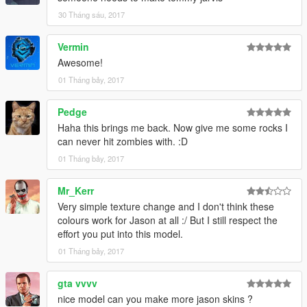
30 Tháng sáu, 2017
Vermin
Awesome!
01 Tháng bảy, 2017
Pedge
Haha this brings me back. Now give me some rocks I
can never hit zombies with. :D
01 Tháng bảy, 2017
Mr_Kerr
Very simple texture change and I don't think these
colours work for Jason at all :/ But I still respect the
effort you put into this model.
01 Tháng bảy, 2017
gta vvvv
nice model can you make more jason skins ?