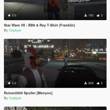
5.0
193
3
Star Wars VII - BB8 & Rey T-Shirt (Franklin)
By
Corplyan
5.0
808
5
Ruiner2000 Spoiler [Menyoo]
By
Corplyan