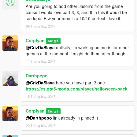
Are you going to add other Jason's from the game
cause I would love part 3, 8, and 9 in this it would be
so dope. Btw your mod is a 10/10 perfect I love it.
09 Tháng bảy, 2017
Corplyan
Tác giả
@CrizDaSlaya
unlikely, im working on mods for other
games at the moment. i might do them after though.
11 Tháng bảy, 2017
Darthpepo
@CrizDaSlaya
here you have part 3 one
https://es.gta5-mods.com/player/halloween-pack
18 Tháng bảy, 2017
Corplyan
Tác giả
@Darthpepo
link already in pinned :)
20 Tháng bảy, 2017