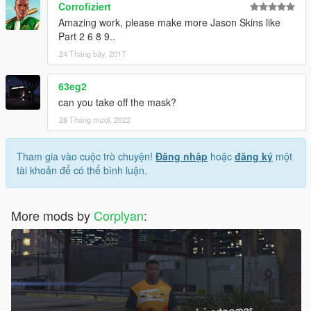
Corrofiziert
Amazing work, please make more Jason Skins like
Part 2 6 8 9..
24 Tháng bảy, 2017
63eg2
can you take off the mask?
28 Tháng mười, 2022
Tham gia vào cuộc trò chuyện!
Đăng nhập
hoặc
đăng ký
một
tài khoản để có thể bình luận.
More mods by
Corplyan
: