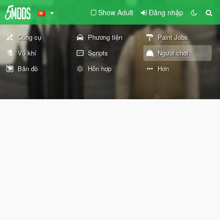
Show Adult
Đăng nhập
Công cụ
Phương tiện
Paint Jobs
Vũ khí
Scripts
Người chơi
Bản đồ
Hỗn hợp
Hơn