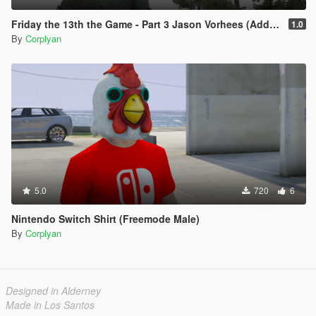
Friday the 13th the Game - Part 3 Jason Vorhees (Addon)
1.0
By
Corplyan
5.0
720
6
Nintendo Switch Shirt (Freemode Male)
By
Corplyan
Designed in Alderney
Made in Los Santos