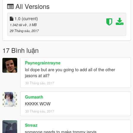
All Versions
1.0
(current)
1.342 tải về
, 3 MB
29 Tháng sáu, 2017
17 Bình luận
Paynegraintrayne
lol dope but are you going to add all of the other
jasons at all?
30 Tháng sáu, 2017
Gumaath
KKKKK WOW
30 Tháng sáu, 2017
Streaz
someone needs to make tommy jarvis