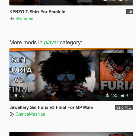
KENZO T-Shirt For Franklin
1.0
By
Slvmmed
More mods in
category:
player
5.0
152
4
Jewellery Set Furia v2 Final For MP Male
v2.0 FINAL
By
GiancaMasNaa