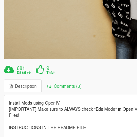
681
9
Đã tải về
Thích
Description
Comments (3)
Install Mods using OpenIV.
[IMPORTANT] Make sure to ALWAYS check "Edit Mode" in OpenIV befo
Files!
INSTRUCTIONS IN THE README FILE