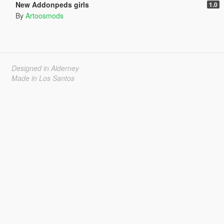
New Addonpeds girls
1.0
By
Artoosmods
Designed in Alderney
Made in Los Santos