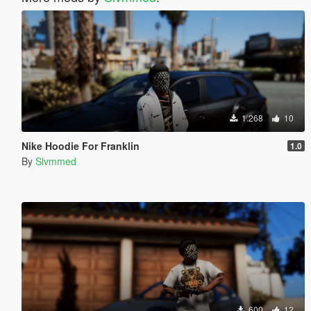
1.268
10
Nike Hoodie For Franklin
1.0
By
Slvmmed
600
12