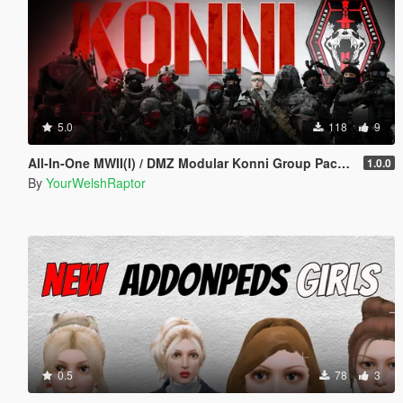
5.0
118
9
All-In-One MWII(I) / DMZ Modular Konni Group Pack [Add-On Ped & MP Male]
1.0.0
By
YourWelshRaptor
0.5
78
3