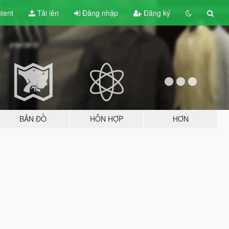
tent
Tải lên
Đăng nhập
Đăng ký
BẢN ĐỒ
HỖN HỢP
HƠN