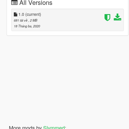
All Versions
1.0
(current)
681 tải về
, 2 MB
18 Tháng ba, 2020
More mods by
Slvmmed
: