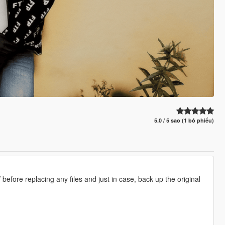
5.0 / 5 sao (1 bỏ phiếu)
re replacing any files and just in case, back up the original