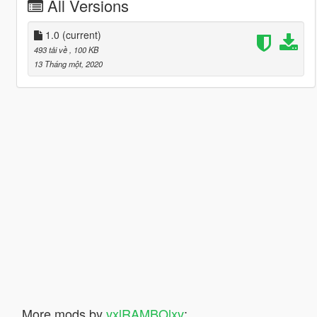
All Versions
1.0
(current)
493 tải về
, 100 KB
13 Tháng một, 2020
More mods by
vxlRAMBOlxv
: