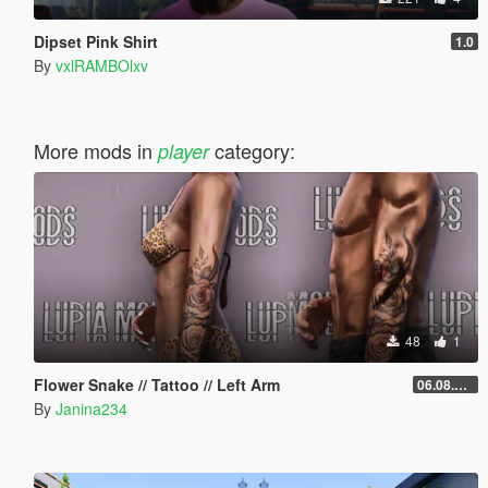
Dipset Pink Shirt
1.0
By
vxlRAMBOlxv
More mods in
category:
player
48
1
Flower Snake // Tattoo // Left Arm
06.08.2026
By
Janina234