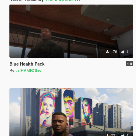
178
1
Blue Health Pack
1.0
By
vxlRAMBOlxv
221
4