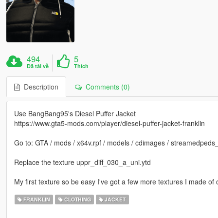
494
5
Đã tải về
Thích
Description
Comments (0)
Use BangBang95's Diesel Puffer Jacket
https://www.gta5-mods.com/player/diesel-puffer-jacket-franklin
Go to: GTA / mods / x64v.rpf / models / cdimages / streamedpeds_
Replace the texture uppr_diff_030_a_uni.ytd
My first texture so be easy I've got a few more textures I made of 
FRANKLIN
CLOTHING
JACKET