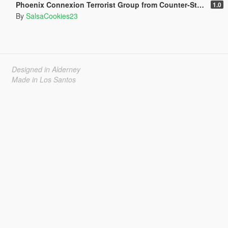
Phoenix Connexion Terrorist Group from Counter-Strike: Global Offensive (Shattered Web + Broken Fang skins included)
1.0
By
SalsaCookies23
Designed in Alderney
Made in Los Santos