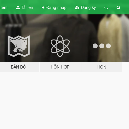
tent
Tải lên
Đăng nhập
Đăng ký
BẢN ĐỒ
HỖN HỢP
HƠN