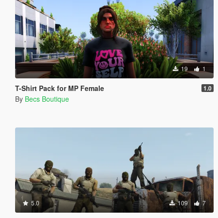
19
1
T-Shirt Pack for MP Female
1.0
By
Becs Boutique
5.0
109
7