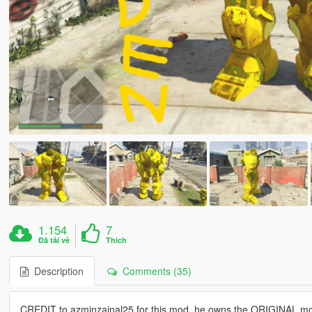
1.154
7
Đã tải về
Thích
Description
Comments (35)
CREDIT to azminzainal25 for this mod, he owns the ORIGINAL m