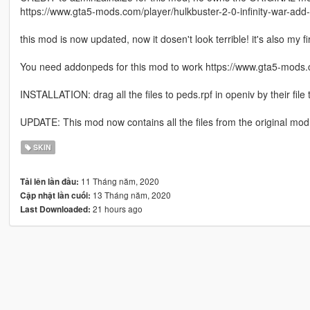
https://www.gta5-mods.com/player/hulkbuster-2-0-infinity-war-add
this mod is now updated, now it dosen't look terrible! it's also my f
You need addonpeds for this mod to work https://www.gta5-mods.
INSTALLATION: drag all the files to peds.rpf in openiv by their file 
UPDATE: This mod now contains all the files from the original mod
SKIN
11 Tháng năm, 2020
Tải lên lần đầu:
13 Tháng năm, 2020
Cập nhật lần cuối:
21 hours ago
Last Downloaded: