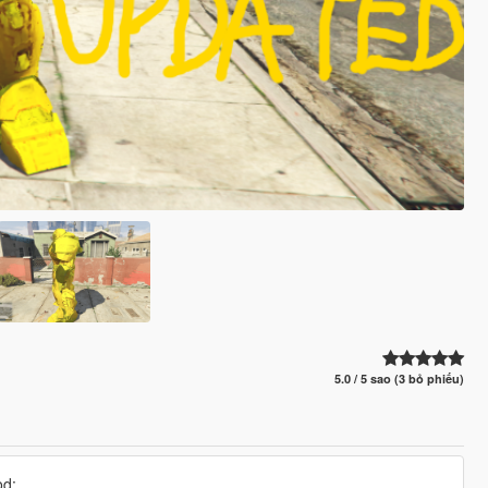
5.0 / 5 sao (3 bỏ phiếu)
od: