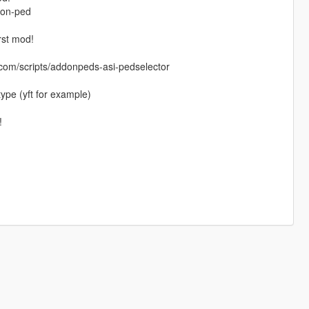
-on-ped
irst mod!
com/scripts/addonpeds-asi-pedselector
type (yft for example)
!