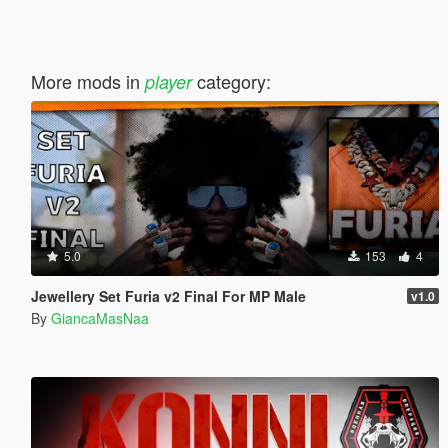
More mods in
category:
player
5.0
153
4
Jewellery Set Furia v2 Final For MP Male
v1.0
By
GiancaMasNaa