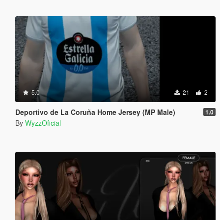
5.0
21
2
Deportivo de La Coruña Home Jersey (MP Male)
1.0
By
WyzzOficial