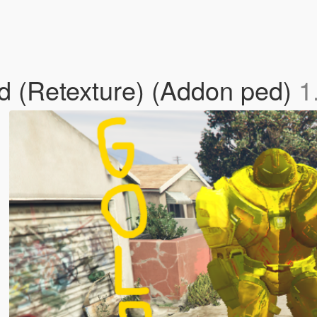
d (Retexture) (Addon ped)
1