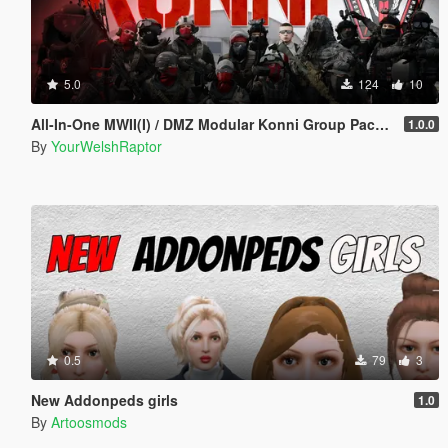
5.0
124
10
All-In-One MWII(I) / DMZ Modular Konni Group Pack [Add-On Ped & MP Male]
1.0.0
By
YourWelshRaptor
0.5
79
3
New Addonpeds girls
1.0
By
Artoosmods