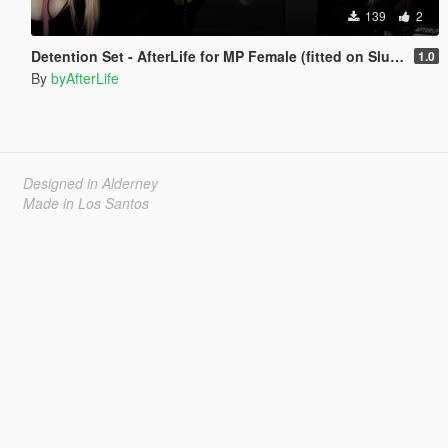
139
2
Detention Set - AfterLife for MP Female (fitted on Slut Body)
1.0
By
byAfterLife
Designed in Alderney
Made in Los Santos