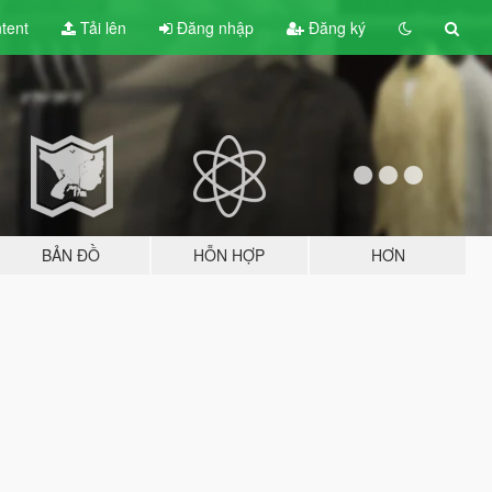
tent
Tải lên
Đăng nhập
Đăng ký
BẢN ĐỒ
HỖN HỢP
HƠN