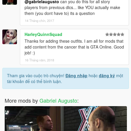
@gabrielaugusto
can you do this for all story
players from previous dlcs... like YOU actually make
them (you dont have to) its a question
14 Tháng chín, 2017
HarleyQuinnSquad
Thanks for adding these outfits. I am all for mods that
add content from the cancer that is GTA Online. Good
job! :)
16 Tháng năm, 2018
Tham gia vào cuộc trò chuyện!
Đăng nhập
hoặc
đăng ký
một
tài khoản để có thể bình luận.
More mods by
Gabriel Augusto
: