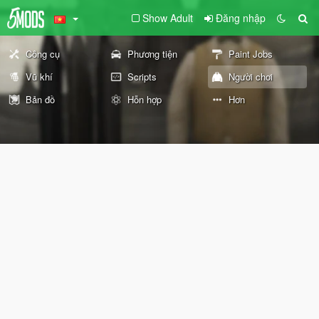
Show Adult
Đăng nhập
Công cụ
Phương tiện
Paint Jobs
Vũ khí
Scripts
Người chơi
Bản đồ
Hỗn hợp
Hơn