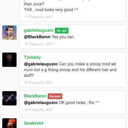
than once?
THX , mod looks very good ^^
11 Tháng chín, 2017
gabrielaugusto
Tác giả
@BlackBaron
Yes you can.
12 Tháng chín, 2017
T3chb0y
@gabrielaugusto
Can you make a snoop mod wit
nunn but a g thang snoop and his different hair and
stuff?
12 Tháng chín, 2017
BlackBaron
Banned
@gabrielaugusto
OK good news , thx ^^
12 Tháng chín, 2017
Quakex64