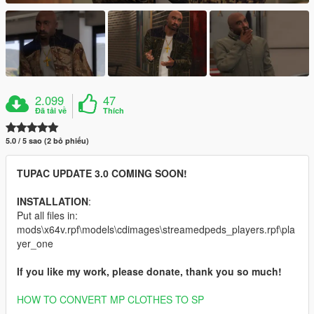
2.099
47
Đã tải về
Thích
5.0 / 5 sao (2 bỏ phiếu)
TUPAC UPDATE 3.0 COMING SOON!
INSTALLATION
:
Put all files in:
mods\x64v.rpf\models\cdimages\streamedpeds_players.rpf\pla
yer_one
If you like my work, please donate, thank you so much!
HOW TO CONVERT MP CLOTHES TO SP