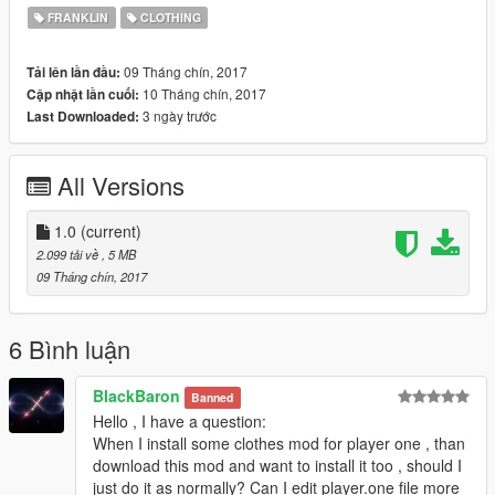
FRANKLIN
CLOTHING
09 Tháng chín, 2017
Tải lên lần đầu:
10 Tháng chín, 2017
Cập nhật lần cuối:
3 ngày trước
Last Downloaded:
All Versions
1.0
(current)
2.099 tải về
, 5 MB
09 Tháng chín, 2017
6 Bình luận
BlackBaron
Banned
Hello , I have a question:
When I install some clothes mod for player one , than
download this mod and want to install it too , should I
just do it as normally? Can I edit player.one file more