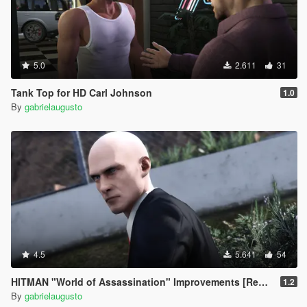
5.0
2.611
31
Tank Top for HD Carl Johnson
1.0
By
gabrielaugusto
4.5
5.641
54
HITMAN "World of Assassination" Improvements [Replace Trevor]
1.2
By
gabrielaugusto