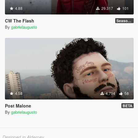
4.88
29.317
101
CW The Flash
Season 4
By
gabrielaugusto
4.58
4.794
58
Post Malone
BETA
By
gabrielaugusto
Designed in Alderney