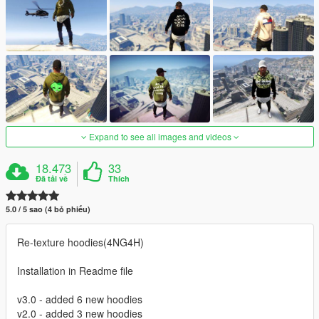
Expand to see all images and videos
18.473
33
Đã tải về
Thích
5.0 / 5 sao (4 bỏ phiếu)
Re-texture hoodies(4NG4H)
Installation in Readme file
v3.0 - added 6 new hoodies
v2.0 - added 3 new hoodies