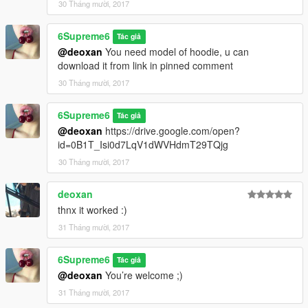
30 Tháng mười, 2017
6Supreme6
Tác giả
@deoxan
You need model of hoodie, u can
download it from link in pinned comment
30 Tháng mười, 2017
6Supreme6
Tác giả
@deoxan
https://drive.google.com/open?
id=0B1T_Isi0d7LqV1dWVHdmT29TQjg
30 Tháng mười, 2017
deoxan
thnx it worked :)
31 Tháng mười, 2017
6Supreme6
Tác giả
@deoxan
You’re welcome ;)
31 Tháng mười, 2017