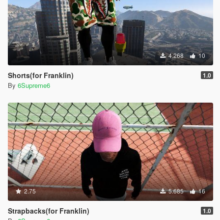
4.268
10
Shorts(for Franklin)
1.0
By
6Supreme6
2.75
5.685
16
Strapbacks(for Franklin)
1.0