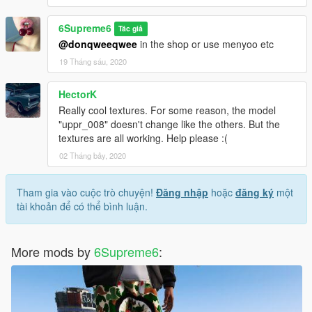
6Supreme6
Tác giả
@donqweeqwee
in the shop or use menyoo etc
19 Tháng sáu, 2020
HectorK
Really cool textures. For some reason, the model
"uppr_008" doesn't change like the others. But the
textures are all working. Help please :(
02 Tháng bảy, 2020
Tham gia vào cuộc trò chuyện!
Đăng nhập
hoặc
đăng ký
một
tài khoản để có thể bình luận.
More mods by
6Supreme6
: