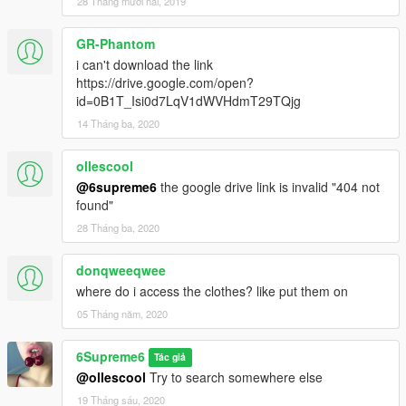
28 Tháng mười hai, 2019
GR-Phantom
i can't download the link
https://drive.google.com/open?
id=0B1T_Isi0d7LqV1dWVHdmT29TQjg
14 Tháng ba, 2020
ollescool
@6supreme6
the google drive link is invalid "404 not
found"
28 Tháng ba, 2020
donqweeqwee
where do i access the clothes? like put them on
05 Tháng năm, 2020
6Supreme6
Tác giả
@ollescool
Try to search somewhere else
19 Tháng sáu, 2020