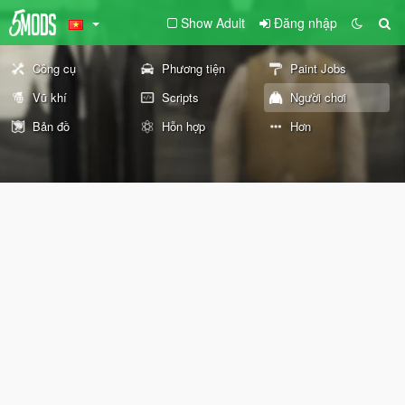
Show Adult
Đăng nhập
Công cụ
Phương tiện
Paint Jobs
Vũ khí
Scripts
Người chơi
Bản đồ
Hỗn hợp
Hơn