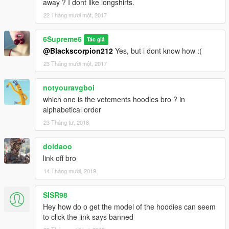
away ? I dont like longshirts.
22 Tháng mười một, 2017
6Supreme6
Tác giả
@Blackscorpion212
Yes, but i dont know how :(
23 Tháng mười một, 2017
notyouravgboi
which one is the vetements hoodies bro ? in
alphabetical order
23 Tháng tư, 2018
doidaoo
link off bro
14 Tháng mười, 2019
SISR98
Hey how do o get the model of the hoodies can seem
to click the link says banned