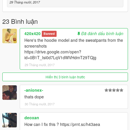
29 Tháng mười, 2017
23 Bình luận
420x420
Đã đánh dấu bình luận
Banned
Here's the hoodie model and the sweatpants from the
screenshots
https://drive.google.com/open?
id=0B1T_Isi0d7LqV1dWVHdmT29TQjg
29 Tháng mười, 2017
Hiển thị 3 bình luận trước
-anionex-
thats dope
30 Tháng mười, 2017
deoxan
How can I fix this ? https://prnt.sc/h43aea