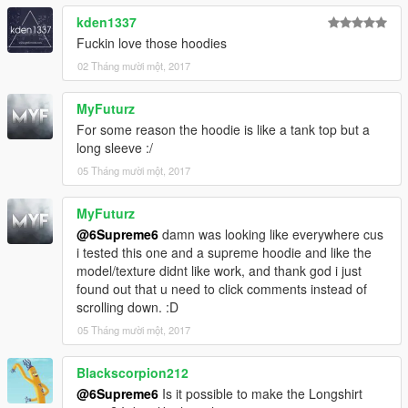
kden1337
Fuckin love those hoodies
02 Tháng mười một, 2017
MyFuturz
For some reason the hoodie is like a tank top but a
long sleeve :/
05 Tháng mười một, 2017
MyFuturz
@6Supreme6
damn was looking like everywhere cus
i tested this one and a supreme hoodie and like the
model/texture didnt like work, and thank god i just
found out that u need to click comments instead of
scrolling down. :D
05 Tháng mười một, 2017
Blackscorpion212
@6Supreme6
Is it possible to make the Longshirt