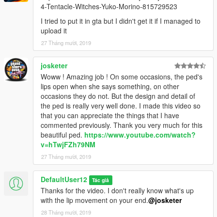
4-Tentacle-Witches-Yuko-Morino-815729523
I tried to put it in gta but I didn't get it if I managed to
upload it
27 Tháng mười, 2019
josketer
Woww ! Amazing job ! On some occasions, the ped's
lips open when she says something, on other
occasions they do not. But the design and detail of
the ped is really very well done. I made this video so
that you can appreciate the things that I have
commented previously. Thank you very much for this
beautiful ped.
https://www.youtube.com/watch?
v=hTwjFZh79NM
27 Tháng mười, 2019
DefaultUser12
Tác giả
Thanks for the video. I don't really know what's up
with the lip movement on your end.
@josketer
28 Tháng mười, 2019