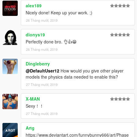
alex189
Nicely done! Keep up your work. ;)
26 Tháng mười, 2019
dionys19
Perfectly done bro. 👌👍😁
26 Tháng mười, 2019
Dingleberry
@DefaultUser12
How would you give other player
models the physics data needed to enable this?
27 Tháng mười, 2019
X-MAN
Sexy！！
27 Tháng mười, 2019
Artg
https://www.deviantart.com/funnybunny666/art/Phase