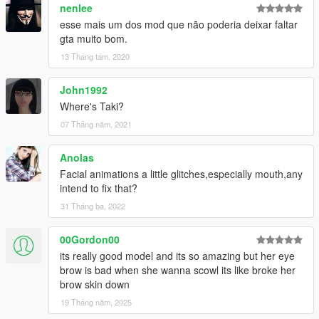
nenlee
esse mais um dos mod que não poderia deixar faltar
gta muito bom.
13 Tháng tám, 2020
John1992
Where's Taki?
07 Tháng năm, 2021
Anolas
Facial animations a little glitches,especially mouth,any
intend to fix that?
31 Tháng ba, 2022
00Gordon00
its really good model and its so amazing but her eye
brow is bad when she wanna scowl its like broke her
brow skin down
19 Tháng năm, 2025