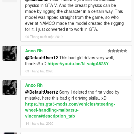
physics in GTA V. And the breast physics can be
made by rigging the character in a certain way. This
model was ripped straight from the game, so who
ever at NAMCO made the model created the rigging
for it. I just converted it to work in GTA.
06 Tháng mười một, 2019
Anxo Rh
@DefaultUser12
This bad girl drives very well,
thanks!! xD
https://youtu.be/N_vaigA828Y
03 Tháng hai, 2020
Anxo Rh
@DefaultUser12
Sorry I deleted the first video by
mistake, here this bad girl driving skills.. xD
https://es.gta5-mods.com/vehicles/steering-
wheel-handling-maibatsu-
vincent#description_tab
14 Tháng hai, 2020