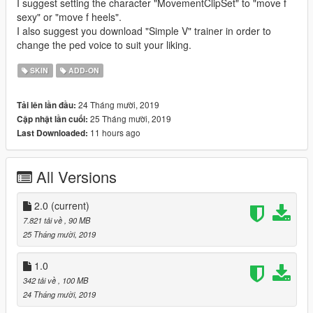
I suggest setting the character "MovementClipSet" to "move f
sexy" or "move f heels".
I also suggest you download "Simple V" trainer in order to
change the ped voice to suit your liking.
SKIN
ADD-ON
24 Tháng mười, 2019
Tải lên lần đầu:
25 Tháng mười, 2019
Cập nhật lần cuối:
11 hours ago
Last Downloaded:
All Versions
2.0
(current)
7.821 tải về
, 90 MB
25 Tháng mười, 2019
1.0
342 tải về
, 100 MB
24 Tháng mười, 2019