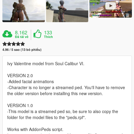
8.162
133
Đã tải về
Thích
4.96 / 5 sao (13 bỏ phiếu)
Ivy Valentine model from Soul Calibur VI.
VERSION 2.0
-Added facial animations
-Character is no longer a streamed ped. You'll have to remove
the older version before installing this new version.
VERSION 1.0
-This model is a streamed ped so, be sure to also copy the
folder for the model files to the "peds.rpf".
Works with AddonPeds script.