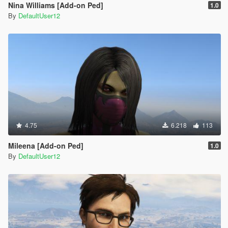
Nina Williams [Add-on Ped]
1.0
By
DefaultUser12
4.75
6.218
113
Mileena [Add-on Ped]
1.0
By
DefaultUser12