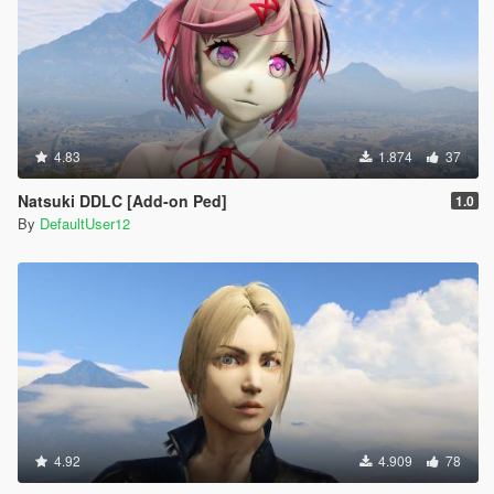
4.83
1.874
37
Natsuki DDLC [Add-on Ped]
1.0
By
DefaultUser12
4.92
4.909
78