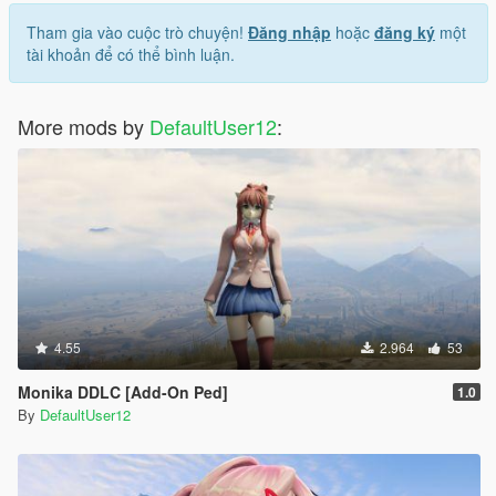
Tham gia vào cuộc trò chuyện!
Đăng nhập
hoặc
đăng ký
một
tài khoản để có thể bình luận.
More mods by
DefaultUser12
:
4.55
2.964
53
Monika DDLC [Add-On Ped]
1.0
By
DefaultUser12