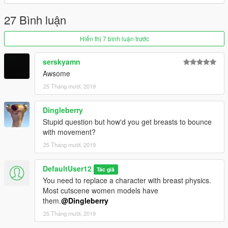
27 Bình luận
Hiển thị 7 bình luận trước
serskyamn
Awsome
25 Tháng mười, 2019
Dingleberry
Stupid question but how'd you get breasts to bounce
with movement?
25 Tháng mười, 2019
DefaultUser12
Tác giả
You need to replace a character with breast physics.
Most cutscene women models have
them.
@Dingleberry
25 Tháng mười, 2019