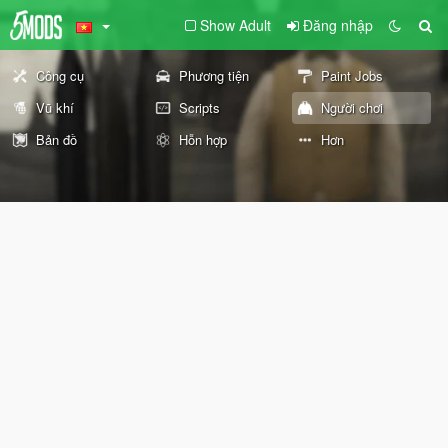
Show Adult
Đăng nhập
Công cụ
Phương tiện
Paint Jobs
Vũ khí
Scripts
Người chơi
Bản đồ
Hỗn hợp
Hơn