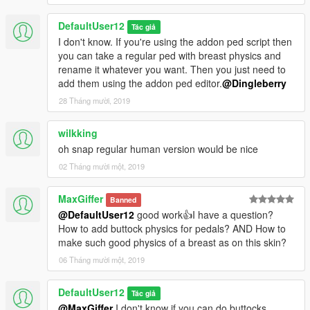
DefaultUser12
Tác giả
I don't know. If you're using the addon ped script then
you can take a regular ped with breast physics and
rename it whatever you want. Then you just need to
add them using the addon ped editor.
@Dingleberry
28 Tháng mười, 2019
wilkking
oh snap regular human version would be nice
02 Tháng mười một, 2019
MaxGiffer
Banned
@DefaultUser12
good work👍I have a question?
How to add buttock physics for pedals? AND How to
make such good physics of a breast as on this skin?
06 Tháng mười một, 2019
DefaultUser12
Tác giả
@MaxGiffer
I don't know if you can do buttocks