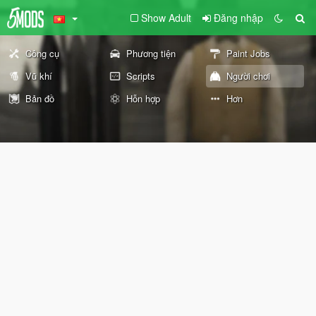
Show Adult
Đăng nhập
Công cụ
Phương tiện
Paint Jobs
Vũ khí
Scripts
Người chơi
Bản đồ
Hỗn hợp
Hơn