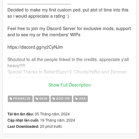
-----------------------------------------
Decided to make my first custom ped. put alot of time into this
so i would appreciate a rating :)
Feel free to join my Discord Server for exclusive mods, support
and to see my or the members' WIPs
https://discord.gg/ry2CyNJm
Shoutout to all the people linked in the credits. appreciate y'all
heavy!!!!!
Special Thanks to RobertEazy13, ChunkyYaBoi and Zenman
aka Kilodog for the help
--------------------------------------------------------------------------------
Show Full Description
-----------------------------------------
INSTALLATION:
FRANKLIN
SKIN
ADD-ON
USA
Install as any other any AddOn Ped.
https://www.gta5-mods.com/scripts/addonpeds-asi-pedselector
05 Tháng năm, 2024
Tải lên lần đầu:
Make sure you make it a streamed ped
19 Tháng năm, 2024
Cập nhật lần cuối:
20 phút trước
Last Downloaded:
Ped is rigged for Franklin. It should be possible to replace
Franklin with this ped. Also its possible to use all franklin