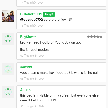
14 Tháng bảy, 2024
Butcher-2711
Tác giả
@savageCCG
sure bro enjoy it💯
15 Tháng bảy, 2024
BigShotta
bro we need Foolio or YoungBoy on god
thx for cool models
02 Tháng chín, 2024
sanyxx
yoooo can u make kay flock too? btw this is fire ngl
06 Tháng chín, 2024
Alluks
this ped is invisible on my screen but everyone else
sees it but i dont HELP!
30 Tháng chín, 2024