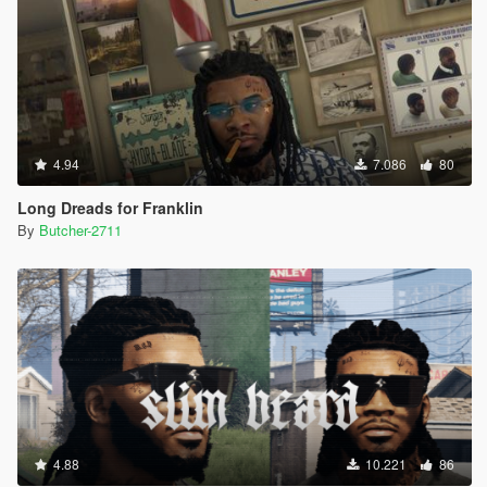
4.94
7.086
80
Long Dreads for Franklin
By
Butcher-2711
4.88
10.221
86