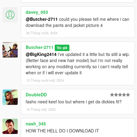
davey_053
@Butcher-2711
could you please tell me where i can
download the pants and jacket picture 4
26 Tháng mười, 2024
Butcher-2711
Tác giả
@BigKing2414
i‘ve updated it a little but its still a wip.
(Better face and new hair model) but i‘m not really
working on any modding currently so i can‘t really tell
when or if i will ever update it
10 Tháng mười một, 2024
DoubleDD
fasho need keef too but where i get da dickies fit?
16 Tháng một, 2025
nash_345
HOW THE HELL DO I DOWNLOAD IT