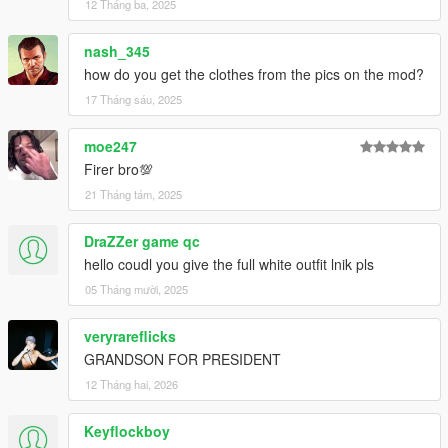
12 Tháng ba, 2025
nash_345
how do you get the clothes from the pics on the mod?
17 Tháng sáu, 2025
moe247
Firer bro💯
21 Tháng tám, 2025
DraZZer game qc
hello coudl you give the full white outfit lnik pls
05 Tháng mười, 2025
veryrareflicks
GRANDSON FOR PRESIDENT
12 Tháng hai, 2026
Keyflockboy