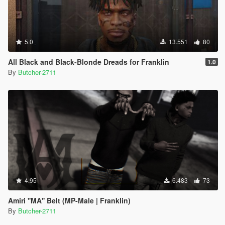
5.0
13.551
80
All Black and Black-Blonde Dreads for Franklin
1.0
By
Butcher-2711
4.95
6.483
73
Amiri ''MA'' Belt (MP-Male | Franklin)
By
Butcher-2711