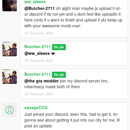
ww_aleeex
@Butcher-2711
oh aight man maybe js upload it on
ur discord if its not yet and u dont feel like uploadin it
here (only if u want to finish and upload it yk) keep up
with your awesome mods man
27 Tháng sáu, 2024
Butcher-2711
Tác giả
@ww_aleeex
❤️
28 Tháng sáu, 2024
Butcher-2711
Tác giả
@the gta modder
join my discord server bro,
roberteazy made both of them
28 Tháng sáu, 2024
savageCCG
Just joined your discord, seen this, had to get it, im
gonna see about getting it put into our city for me, ill
post an update