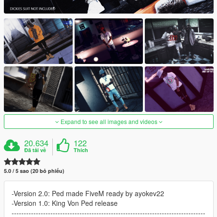
Expand to see all images and videos
20.634
122
Đã tải về
Thích
5.0 / 5 sao (20 bỏ phiếu)
-Version 2.0: Ped made FiveM ready by ayokev22
-Version 1.0: King Von Ped release
--------------------------------------------------------------------------------