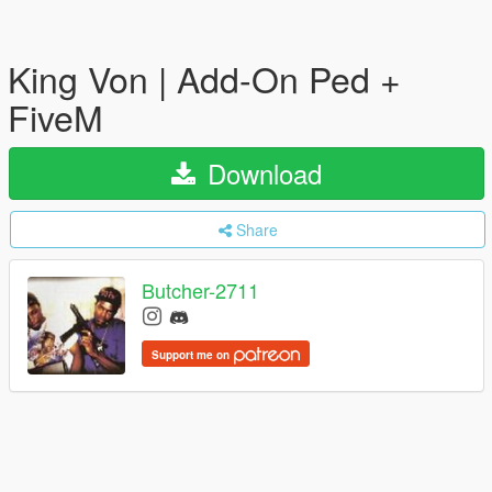
King Von | Add-On Ped +
FiveM
Download
Share
Butcher-2711
Support me on