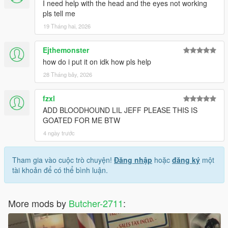
I need help with the head and the eyes not working
pls tell me
19 Tháng hai, 2026
Ejthemonster
how do i put it on idk how pls help
28 Tháng bảy, 2026
fzxl
ADD BLOODHOUND LIL JEFF PLEASE THIS IS
GOATED FOR ME BTW
4 ngày trước
Tham gia vào cuộc trò chuyện!
Đăng nhập
hoặc
đăng ký
một
tài khoản để có thể bình luận.
More mods by
Butcher-2711
: