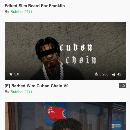
Edited Slim Beard For Franklin
By
Butcher-2711
5.0
3.288
42
[F] Barbed Wire Cuban Chain V2
1.0
By
Butcher-2711