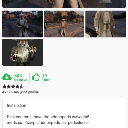
643
15
Đã tải về
Thích
4.75 / 5 sao (2 bỏ phiếu)
Installation
First you must have the addonpeds www.gta5-
mods.com/scripts/addonpeds-asi-pedselector