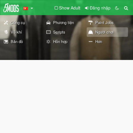
Show Adult
Đăng nhập
Công cụ
Phương tiện
Paint Jobs
Vũ khí
Scripts
Người chơi
Bản đồ
Hỗn hợp
Hơn