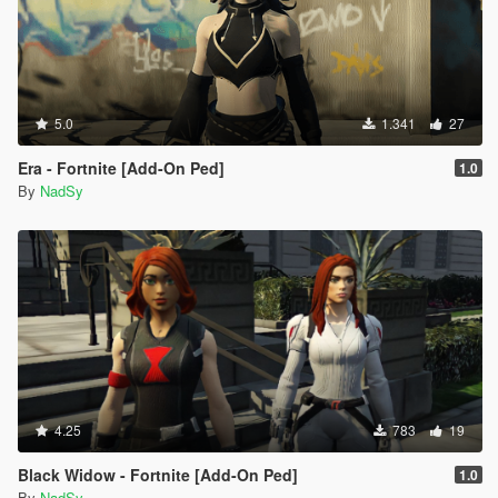
5.0
1.341
27
Era - Fortnite [Add-On Ped]
1.0
By
NadSy
4.25
783
19
Black Widow - Fortnite [Add-On Ped]
1.0
By
NadSy