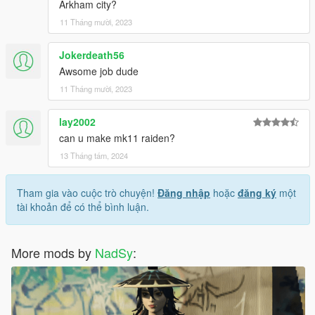
Arkham city?
11 Tháng mười, 2023
Jokerdeath56
Awsome job dude
11 Tháng mười, 2023
lay2002
can u make mk11 raiden?
13 Tháng tám, 2024
Tham gia vào cuộc trò chuyện!
Đăng nhập
hoặc
đăng ký
một
tài khoản để có thể bình luận.
More mods by
NadSy
: