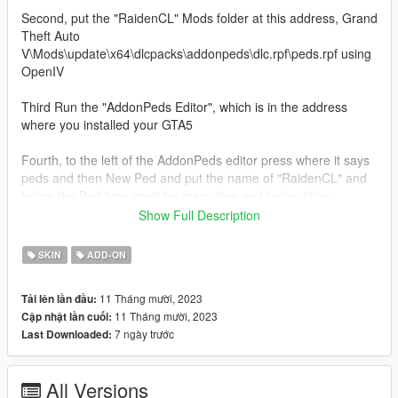
Second, put the "RaidenCL" Mods folder at this address, Grand
Theft Auto
V\Mods\update\x64\dlcpacks\addonpeds\dlc.rpf\peds.rpf using
OpenIV
Third Run the "AddonPeds Editor", which is in the address
where you installed your GTA5
Fourth, to the left of the AddonPeds editor press where it says
peds and then New Ped and put the name of "RaidenCL" and
below the Ped type must be masculine and below false
Show Full Description
Klassic Movie Raiden - Mortal Kombat Mobile
SKIN
ADD-ON
11 Tháng mười, 2023
Tải lên lần đầu:
11 Tháng mười, 2023
Cập nhật lần cuối:
7 ngày trước
Last Downloaded:
All Versions