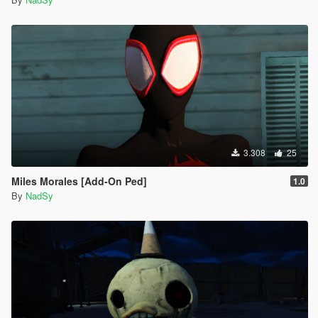
3.308
25
Miles Morales [Add-On Ped]
1.0
By
NadSy