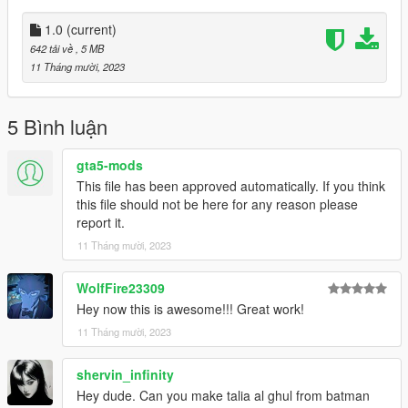
1.0
(current)
642 tải về
, 5 MB
11 Tháng mười, 2023
5 Bình luận
gta5-mods
This file has been approved automatically. If you think
this file should not be here for any reason please
report it.
11 Tháng mười, 2023
WolfFire23309
Hey now this is awesome!!! Great work!
11 Tháng mười, 2023
shervin_infinity
Hey dude. Can you make talia al ghul from batman