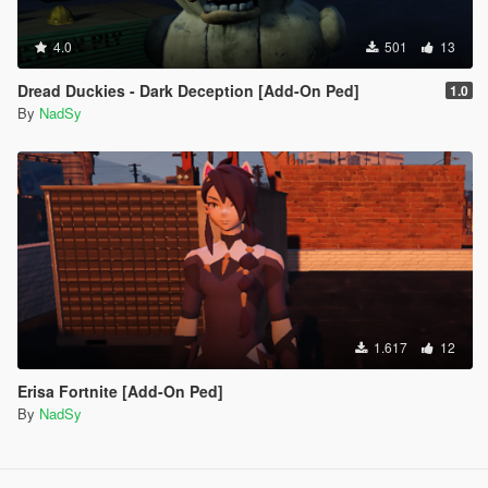
4.0
501
13
Dread Duckies - Dark Deception [Add-On Ped]
1.0
By
NadSy
1.617
12
Erisa Fortnite [Add-On Ped]
By
NadSy