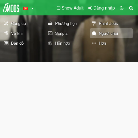
Show Adult
Đăng nhập
Công cụ
Phương tiện
Paint Jobs
Vũ khí
Scripts
Người chơi
Bản đồ
Hỗn hợp
Hơn