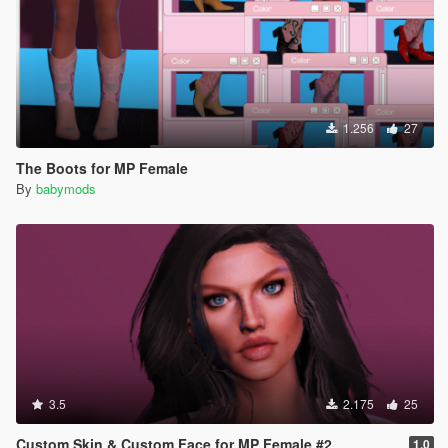
1.256
27
The Boots for MP Female
By
babymods
3.5
2.175
25
Custom Skin & Custom Face for MP Female #2
1.0