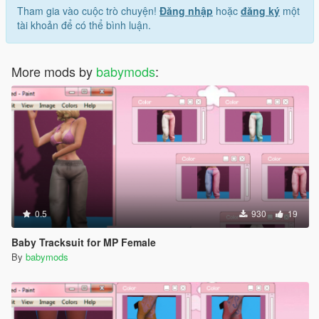
Tham gia vào cuộc trò chuyện!
Đăng nhập
hoặc
đăng ký
một
tài khoản để có thể bình luận.
More mods by
babymods
:
0.5
930
19
Baby Tracksuit for MP Female
By
babymods