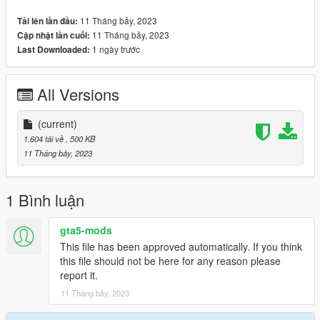
»» https://www.patreon.com/BabyModss ««
11 Tháng bảy, 2023
Tải lên lần đầu:
»» Please join Discord for more and special options.
11 Tháng bảy, 2023
Cập nhật lần cuối:
1 ngày trước
Last Downloaded:
All Versions
(current)
1.604 tải về
, 500 KB
11 Tháng bảy, 2023
1 Bình luận
gta5-mods
This file has been approved automatically. If you think
this file should not be here for any reason please
report it.
11 Tháng bảy, 2023