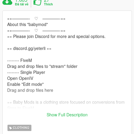
Đã tải về
Thích
»»————- ♡ ————-««
About this "babymod"
»»————- ♡ ————-««
»» Please join Discord for more and special options.
»» discord.gg/yeterli ««
-------- FiveM
Drag and drop files to "stream" folder
-------- Single Player
Open OpenIV
Enable "Edit mode"
Drag and drop files here
»» Baby Mods is a clothing store focused on conversions from
Sims to FiveM
»»This hair model was first made for the sims character with
Show Full Description
the Marvelous Designer program and then adapted to Gta
CLOTHING
»» discord.gg/yeterli ««