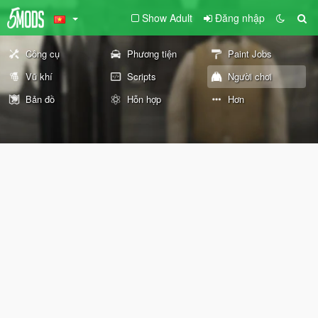
Show Adult
Đăng nhập
Công cụ
Phương tiện
Paint Jobs
Vũ khí
Scripts
Người chơi
Bản đồ
Hỗn hợp
Hơn