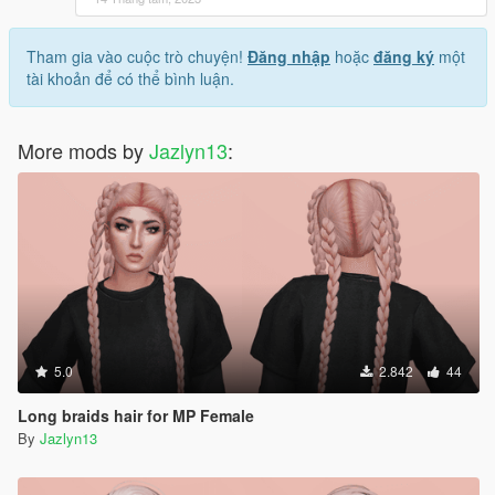
Tham gia vào cuộc trò chuyện!
Đăng nhập
hoặc
đăng ký
một
tài khoản để có thể bình luận.
More mods by
Jazlyn13
:
5.0
2.842
44
Long braids hair for MP Female
By
Jazlyn13