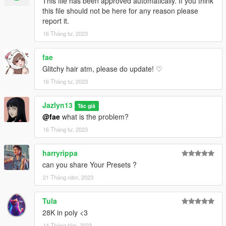
This file has been approved automatically. If you think
this file should not be here for any reason please
report it.
16 Tháng tư, 2023
fae
Glitchy hair atm, please do update! ♡
16 Tháng tư, 2023
Jazlyn13
Tác giả
@fae
what is the problem?
16 Tháng tư, 2023
harryrippa
can you share Your Presets ?
21 Tháng năm, 2023
Tula
28K in poly <3
14 Tháng tám, 2023