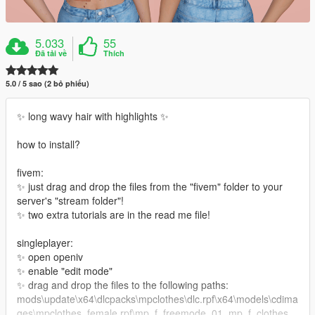
5.033
55
Đã tải về
Thích
5.0 / 5 sao (2 bỏ phiếu)
✨ long wavy hair with highlights ✨
how to install?
fivem:
✨ just drag and drop the files from the "fivem" folder to your
server's "stream folder"!
✨ two extra tutorials are in the read me file!
singleplayer:
✨ open openiv
✨ enable "edit mode"
✨ drag and drop the files to the following paths:
mods\update\x64\dlcpacks\mpclothes\dlc.rpf\x64\models\cdima
ges\mpclothes_female.rpf\mp_f_freemode_01_mp_f_clothes_