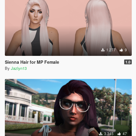
1.277
9
Sienna Hair for MP Female
1.0
By
Jazlyn13
3.345
47