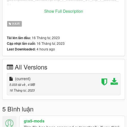
01
Show Full Description
✨ mesh credit: phoenixsims
HAIR
16 Tháng tư, 2023
Tải lên lần đầu:
16 Tháng tư, 2023
Cập nhật lần cuối:
4 hours ago
Last Downloaded:
All Versions
(current)
5.033 tải về
, 4 MB
16 Tháng tư, 2023
5 Bình luận
gta5-mods