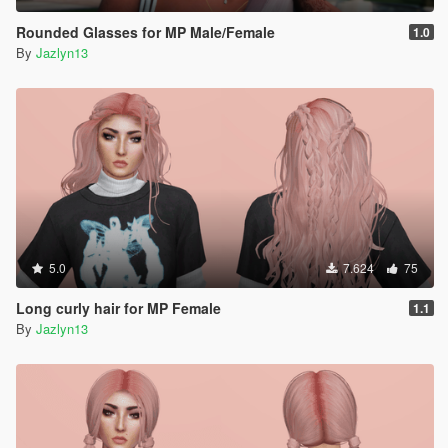
Rounded Glasses for MP Male/Female
1.0
By
Jazlyn13
5.0
7.624
75
Long curly hair for MP Female
1.1
By
Jazlyn13