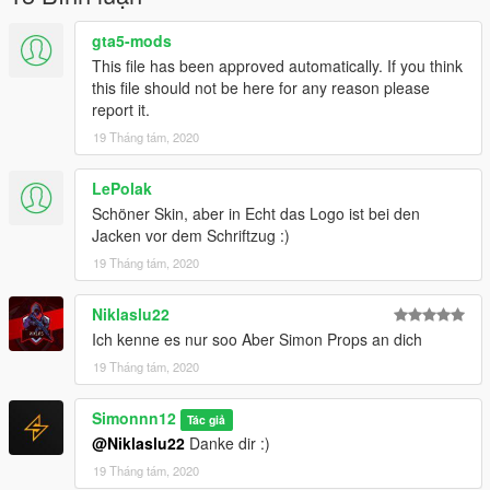
mods.com/player/german-eup-4k-deutsche-uniformen-polizei-
zoll-mehr
gta5-mods
This file has been approved automatically. If you think
German Federal EUP by MaxDesigns: https://www.gta5-
this file should not be here for any reason please
mods.com/player/german-federal-eup-4k-bundespolizei-zoll
report it.
Installation OpenIV:
19 Tháng tám, 2020
Jacket -->
eup\dlc.rpf\x64\eup_componentpeds.rpf\mp_m_freemode_01_
LePolak
mp_m_stunt_01
Schöner Skin, aber in Echt das Logo ist bei den
Jacken vor dem Schriftzug :)
Pants --
19 Tháng tám, 2020
>eup\dlc.rpf\x64\eup_componentpeds.rpf\mp_m_freemode_01
_male_apt01
Niklaslu22
Tshirt in --
Ich kenne es nur soo Aber Simon Props an dich
>eup\dlc.rpf\x64\eup_componentpeds.rpf\mp_m_freemode_01
19 Tháng tám, 2020
Requirements:
Simonnn12
Tác giả
German EUP by AgentDZN: https://www.gta5-
@Niklaslu22
Danke dir :)
mods.com/player/german-eup-4k-deutsche-uniformen-polizei-
19 Tháng tám, 2020
zoll-mehr