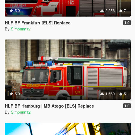
5.0
2.256
7
HLF BF Frankfurt [ELS] Replace
1.0
By
Simonnn12
5.0
1.669
5
HLF BF Hamburg | MB Atego [ELS] Replace
1.0
By
Simonnn12