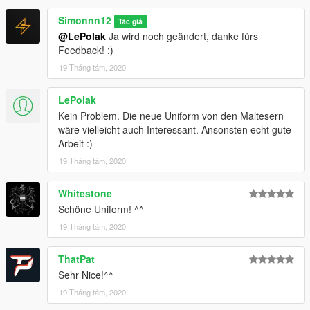
Simonnn12
Tác giả
German Federal EUP by MaxDesigns: https://www.gta5-
@LePolak
Ja wird noch geändert, danke fürs
mods.com/player/german-federal-eup-4k-bundespolizei-zoll
Feedback! :)
19 Tháng tám, 2020
LePolak
Kein Problem. Die neue Uniform von den Maltesern
wäre vielleicht auch Interessant. Ansonsten echt gute
Arbeit :)
19 Tháng tám, 2020
Whitestone
Schöne Uniform! ^^
19 Tháng tám, 2020
ThatPat
Sehr Nice!^^
19 Tháng tám, 2020