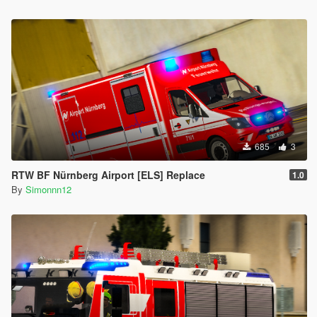
685
3
RTW BF Nürnberg Airport [ELS] Replace
1.0
By
Simonnn12