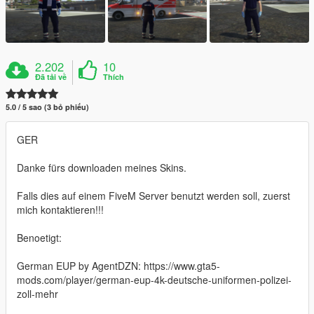
2.202
10
Đã tải về
Thích
5.0 / 5 sao (3 bỏ phiếu)
GER
Danke fürs downloaden meines Skins.
Falls dies auf einem FiveM Server benutzt werden soll, zuerst
mich kontaktieren!!!
Benoetigt:
German EUP by AgentDZN: https://www.gta5-
mods.com/player/german-eup-4k-deutsche-uniformen-polizei-
zoll-mehr