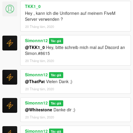
TKK1_0
Hey , kann ich die Uniformen auf meinem FiveM
Server verwenden ?
20 Tháng tám, 2020
Simonnn12
Tác giả
@TKK1_0
Hey, bitte schreib mich mal auf Discord an
Simon.#8615
20 Tháng tám, 2020
Simonnn12
Tác giả
@ThatPat
Vielen Dank ;)
20 Tháng tám, 2020
Simonnn12
Tác giả
@Whitestone
Danke dir ;)
20 Tháng tám, 2020
Simonnn12
Tác giả