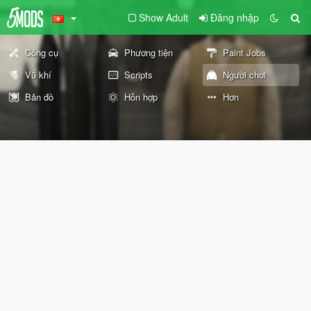
Show Adult
Đăng nhập
Công cụ
Phương tiện
Paint Jobs
Vũ khí
Scripts
Người chơi
Bản đồ
Hỗn hợp
Hơn