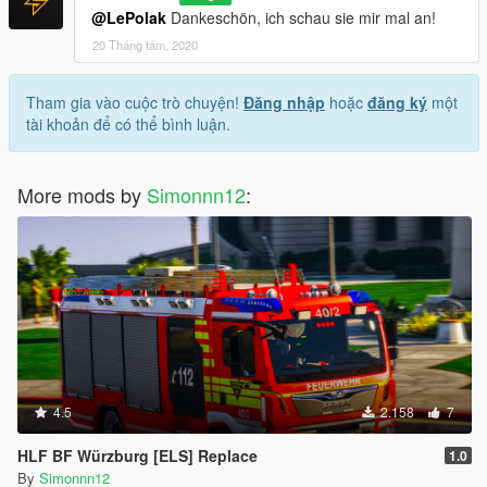
@LePolak
Dankeschön, ich schau sie mir mal an!
20 Tháng tám, 2020
Tham gia vào cuộc trò chuyện!
Đăng nhập
hoặc
đăng ký
một
tài khoản để có thể bình luận.
More mods by
Simonnn12
:
4.5
2.158
7
HLF BF Würzburg [ELS] Replace
1.0
By
Simonnn12