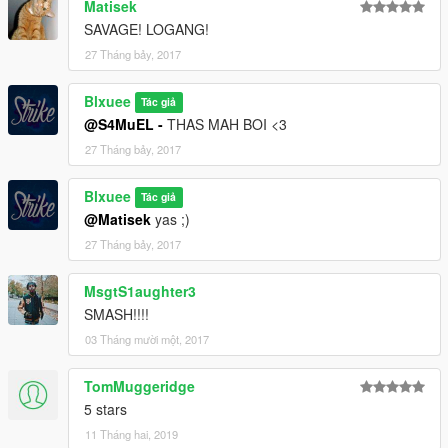
Matisek
SAVAGE! LOGANG!
27 Tháng bảy, 2017
Blxuee
Tác giả
@S4MuEL -
THAS MAH BOI <3
27 Tháng bảy, 2017
Blxuee
Tác giả
@Matisek
yas ;)
27 Tháng bảy, 2017
MsgtS1aughter3
SMASH!!!!
03 Tháng mười một, 2017
TomMuggeridge
5 stars
11 Tháng hai, 2019