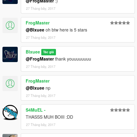
@FrogMaster
:)
27 Tháng bảy, 2017
FrogMaster
@Blxuee
oh btw here is 5 stars
27 Tháng bảy, 2017
Blxuee
Tác giả
@FrogMaster
thank youuuuuuuu
27 Tháng bảy, 2017
FrogMaster
@Blxuee
np
27 Tháng bảy, 2017
S4MuEL -
THASSS MUH BOIII :DD
27 Tháng bảy, 2017