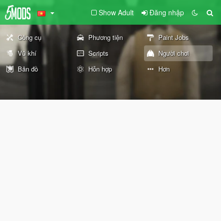
Show Adult
Đăng nhập
Công cụ
Phương tiện
Paint Jobs
Vũ khí
Scripts
Người chơi
Bản đồ
Hỗn hợp
Hơn