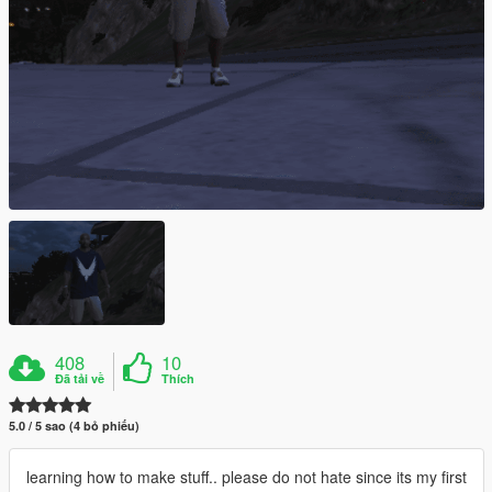
408
10
Đã tải về
Thích
5.0 / 5 sao (4 bỏ phiếu)
learning how to make stuff.. please do not hate since its my first