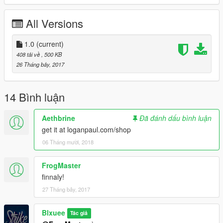
All Versions
1.0
(current)
408 tải về
, 500 KB
26 Tháng bảy, 2017
14 Bình luận
Aethbrine
Đã đánh dấu bình luận
get it at loganpaul.com/shop
06 Tháng mười, 2018
FrogMaster
finnaly!
27 Tháng bảy, 2017
Blxuee
Tác giả