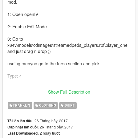
mod.
1: Open openIV
2: Enable Edit Mode
3: Go to
x64v\models\cdimages\streamedpeds_players.rpf\player_one
and just drag n drop ;)
useing menyoo go to the torso section and pick
Type: 4
Texture: 4
Show Full Description
for the black one use texture 3 ;D
FRANKLIN
CLOTHING
SHIRT
26 Tháng bảy, 2017
Tải lên lần đầu:
26 Tháng bảy, 2017
Cập nhật lần cuối:
2 ngày trước
Last Downloaded: