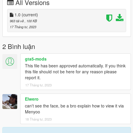
All Versions
1.0
(current)
963 tải về
, 100 KB
17 Tháng tư, 2023
2 Bình luận
gta5-mods
This file has been approved automatically. If you think
this file should not be here for any reason please
report it.
17 Tháng tư, 2023
Elwero
can't see the face, be a bro explain how to view it via
Menyoo
18 Tháng tư, 2023