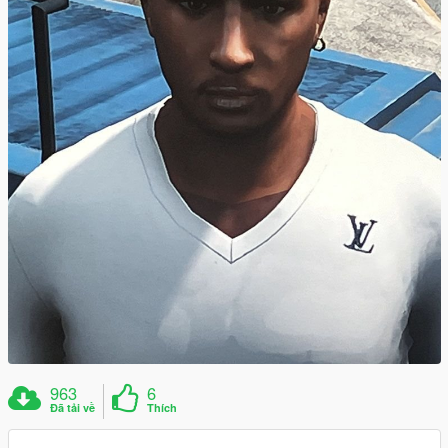
963
6
Đã tải về
Thích