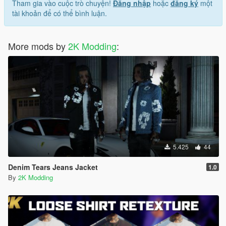
Tham gia vào cuộc trò chuyện!
Đăng nhập
hoặc
đăng ký
một
tài khoản để có thể bình luận.
More mods by
2K Modding
:
5.425
44
Denim Tears Jeans Jacket
1.0
By
2K Modding