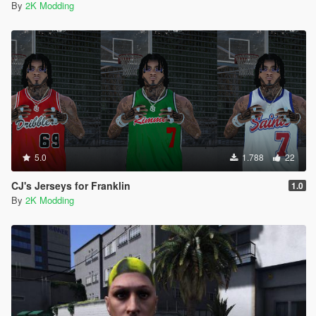
By
2K Modding
5.0
1.788
22
CJ's Jerseys for Franklin
1.0
By
2K Modding