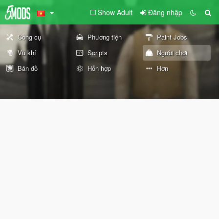
Show Adult
Đăng nhập
Công cụ
Phương tiện
Paint Jobs
Vũ khí
Scripts
Người chơi
Bản đồ
Hỗn hợp
Hơn