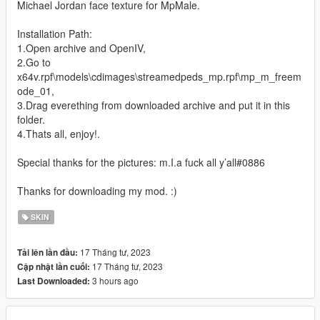
Michael Jordan face texture for MpMale.
Installation Path:
1.Open archive and OpenIV,
2.Go to
x64v.rpf\models\cdimages\streamedpeds_mp.rpf\mp_m_freem
ode_01,
3.Drag everething from downloaded archive and put it in this
folder.
4.Thats all, enjoy!.
Special thanks for the pictures: m.I.a fuck all y’all#0886
Thanks for downloading my mod. :)
SKIN
17 Tháng tư, 2023
Tải lên lần đầu:
17 Tháng tư, 2023
Cập nhật lần cuối:
3 hours ago
Last Downloaded: