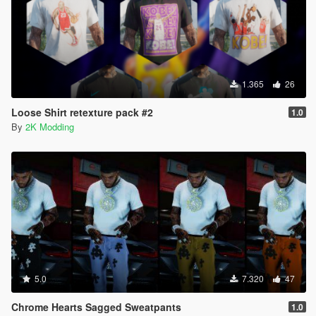
1.365
26
Loose Shirt retexture pack #2
1.0
By
2K Modding
5.0
7.320
47
Chrome Hearts Sagged Sweatpants
1.0