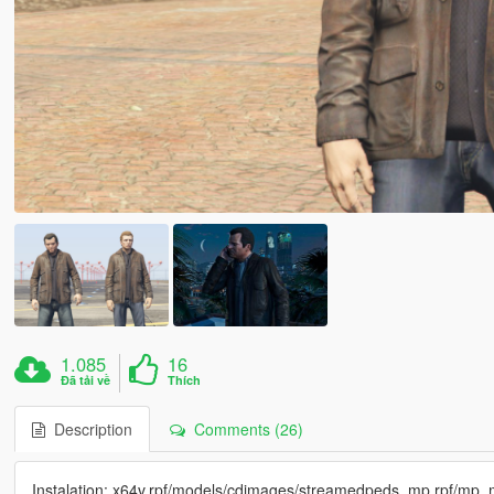
1.085
16
Đã tải về
Thích
Description
Comments (26)
Instalation: x64v.rpf/models/cdimages/streamedpeds_mp.rpf/m