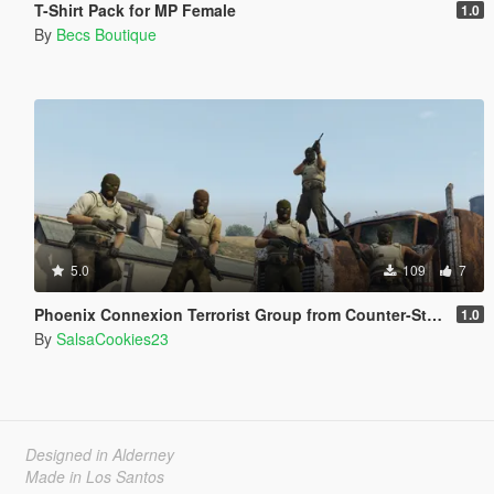
T-Shirt Pack for MP Female
1.0
By
Becs Boutique
5.0
109
7
Phoenix Connexion Terrorist Group from Counter-Strike: Global Offensive (Shattered Web + Broken Fang skins included)
1.0
By
SalsaCookies23
Designed in Alderney
Made in Los Santos