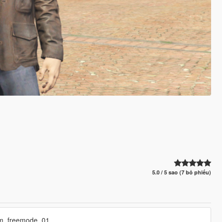
5.0 / 5 sao (7 bỏ phiếu)
p_m_freemode_01