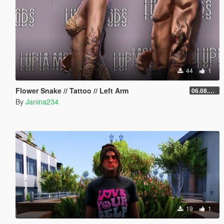
44
1
Flower Snake // Tattoo // Left Arm
06.08.2026
By
Janina234
19
1