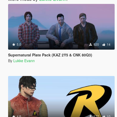
5.0
920
14
Supernatural Plate Pack (KAZ 2Y5 & CNK 80Q3)
By
Lukke Evann
4.5
577
10