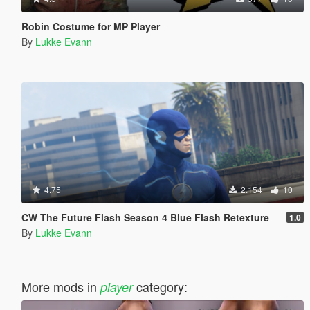
Robin Costume for MP Player
By
Lukke Evann
4.75
2.154
10
CW The Future Flash Season 4 Blue Flash Retexture
1.0
By
Lukke Evann
More mods in
category:
player