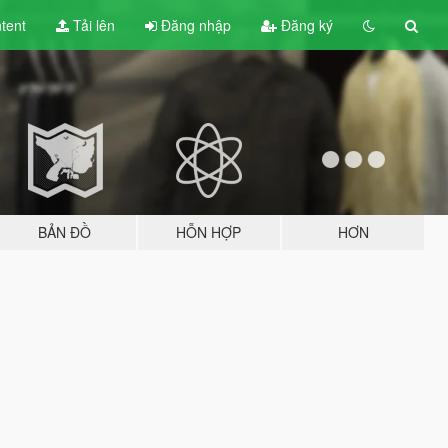
tent
Tải lên
Đăng nhập
Đăng ký
BẢN ĐỒ
HỖN HỢP
HƠN