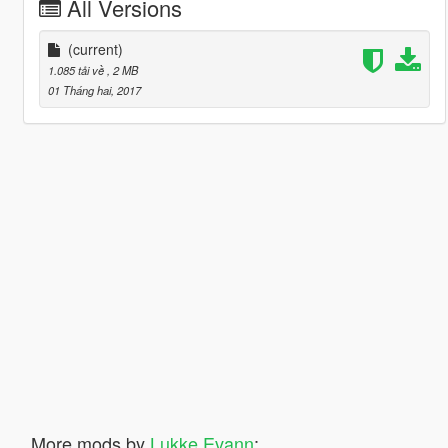
All Versions
(current)
1.085 tải về
, 2 MB
01 Tháng hai, 2017
More mods by
Lukke Evann
: