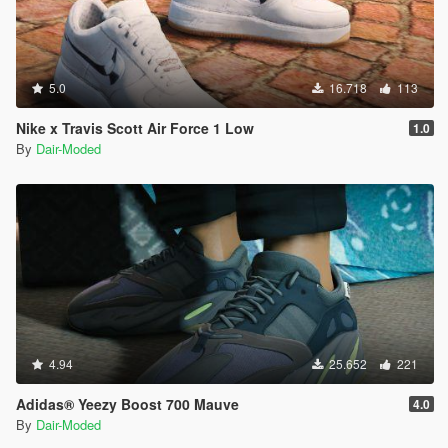
5.0
16.718
113
Nike x Travis Scott Air Force 1 Low
1.0
By
Dair-Moded
4.94
25.652
221
Adidas® Yeezy Boost 700 Mauve
4.0
By
Dair-Moded