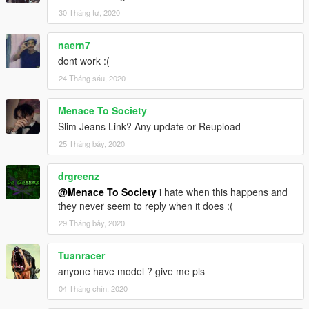
30 Tháng tư, 2020
naern7
dont work :(
24 Tháng sáu, 2020
Menace To Society
Slim Jeans Link? Any update or Reupload
25 Tháng bảy, 2020
drgreenz
@Menace To Society
i hate when this happens and
they never seem to reply when it does :(
29 Tháng bảy, 2020
Tuanracer
anyone have model ? give me pls
04 Tháng chín, 2020