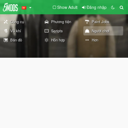
Show Adult
Đăng nhập
Công cụ
Phương tiện
Paint Jobs
Vũ khí
Scripts
Người chơi
Bản đồ
Hỗn hợp
Hơn