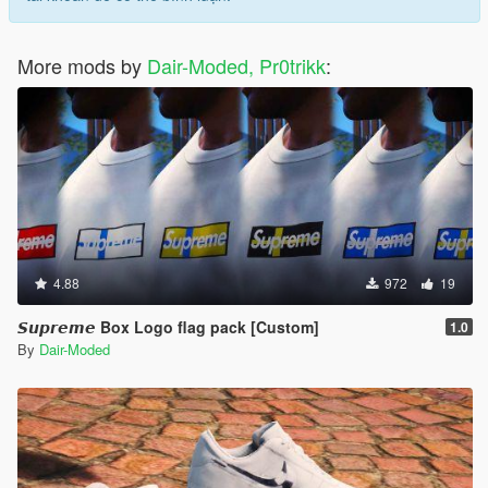
More mods by
Dair-Moded, Pr0trikk
:
4.88
972
19
𝙎𝙪𝙥𝙧𝙚𝙢𝙚 Box Logo flag pack [Custom]
1.0
By
Dair-Moded