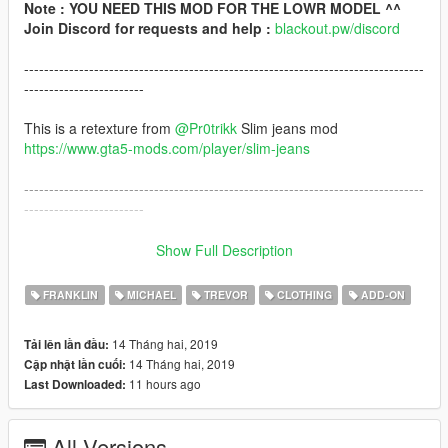
Note : YOU NEED THIS MOD FOR THE LOWR MODEL ^^
Join Discord for requests and help :
blackout.pw/discord
--------------------------------------------------------------------------------
------------------------
This is a retexture from
@Pr0trikk
Slim jeans mod
https://www.gta5-mods.com/player/slim-jeans
--------------------------------------------------------------------------------
------------------------
Graphiques : Natural Vision
Show Full Description
Reshade : Custom
FRANKLIN
MICHAEL
TREVOR
CLOTHING
ADD-ON
--------------------------------------------------------------------------------
------------------------
14 Tháng hai, 2019
Tải lên lần đầu:
14 Tháng hai, 2019
Cập nhật lần cuối:
Installation (with OpenIV) :
11 hours ago
Last Downloaded:
mods\x64v.rpf\models\cdimages\streamedpeds_players.rpf\pla
yer_one
All Versions