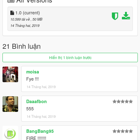
--------------------------------------------------------------------------------
------------------------
1.0
(current)
Thanks for dowloading
10.589 tải về
, 50 MB
Don't reupload
14 Tháng hai, 2019
Changelog :
1.0
: Release
21 Bình luận
Hiển thị 1 bình luận trước
moisa
Fye !!!
14 Tháng hai, 2019
Daaafbon
555
14 Tháng hai, 2019
BangBang95
FIRE !!!!!!!