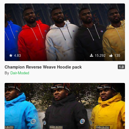
4.83
15.292
135
Champion Reverse Weave Hoodie pack
1.0
By
Dair-Moded