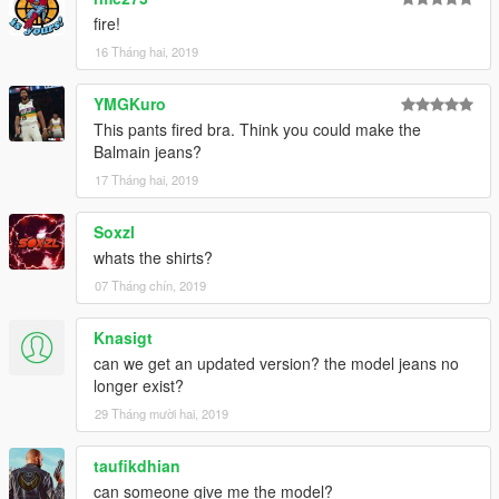
fire!
16 Tháng hai, 2019
YMGKuro
This pants fired bra. Think you could make the
Balmain jeans?
17 Tháng hai, 2019
Soxzl
whats the shirts?
07 Tháng chín, 2019
Knasigt
can we get an updated version? the model jeans no
longer exist?
29 Tháng mười hai, 2019
taufikdhian
can someone give me the model?