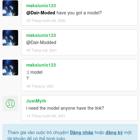
maksiunio123
@Dair-Moded
have you got a model?
23 Tháng mười một, 2020
maksiunio123
@Dair-Modded
05 Tháng một, 2021
maksiunio123
:( model
?
08 Tháng tư, 2021
JustMyth
i need the model anyone have the link?
14 Tháng mười một, 2021
Tham gia vào cuộc trò chuyện!
Đăng nhập
hoặc
đăng ký
một
tài khoản để có thể bình luận.