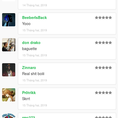
14 Tháng hai, 2019
BeeberIsBack
Yooo
15 Tháng hai, 2019
don drako
baguette
15 Tháng hai, 2019
Zinnaro
Real shit boiii
15 Tháng hai, 2019
Pr0trikk
Skrrt
15 Tháng hai, 2019
rmc273