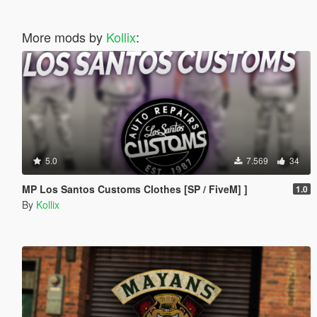
More mods by
Kollix
:
5.0
7.569
34
MP Los Santos Customs Clothes [SP / FiveM] ]
1.0
By
Kollix