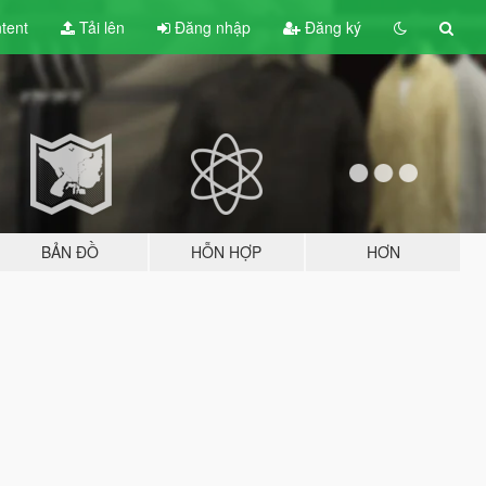
tent
Tải lên
Đăng nhập
Đăng ký
BẢN ĐỒ
HỖN HỢP
HƠN