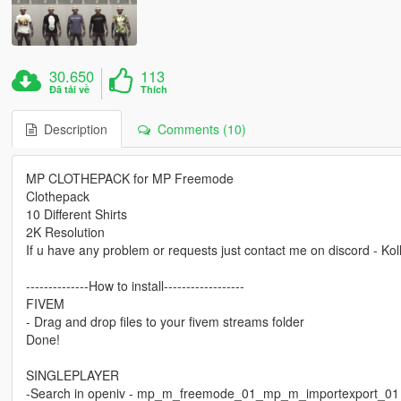
30.650
113
Đã tải về
Thích
Description
Comments (10)
MP CLOTHEPACK for MP Freemode
Clothepack
10 Different Shirts
2K Resolution
If u have any problem or requests just contact me on discord - Kol
--------------How to install------------------
FIVEM
- Drag and drop files to your fivem streams folder
Done!
SINGLEPLAYER
-Search in openiv - mp_m_freemode_01_mp_m_importexport_01 and