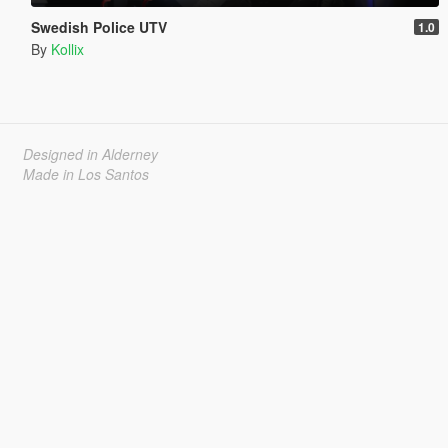
Swedish Police UTV
1.0
By
Kollix
Designed in Alderney
Made in Los Santos