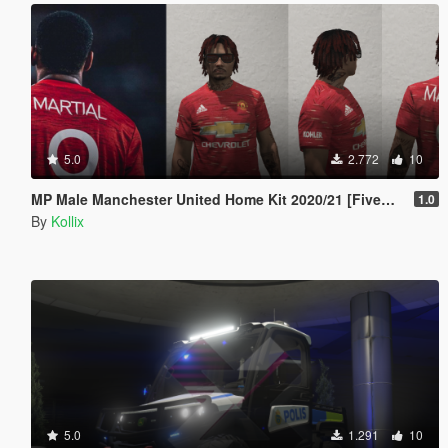
5.0
2.772
10
MP Male Manchester United Home Kit 2020/21 [FiveM READY]
1.0
By
Kollix
5.0
1.291
10