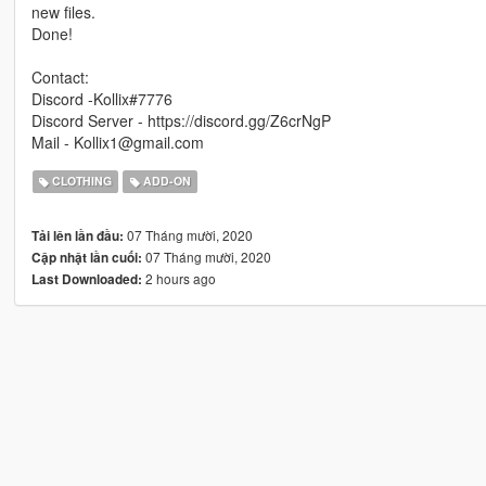
new files.
Done!
Contact:
Discord -Kollix#7776
Discord Server - https://discord.gg/Z6crNgP
Mail - Kollix1@gmail.com
CLOTHING
ADD-ON
07 Tháng mười, 2020
Tải lên lần đầu:
07 Tháng mười, 2020
Cập nhật lần cuối:
2 hours ago
Last Downloaded: