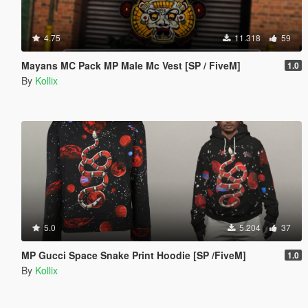
4.75
11.318
59
Mayans MC Pack MP Male Mc Vest [SP / FiveM]
1.0
By
Kollix
5.0
5.204
37
MP Gucci Space Snake Print Hoodie [SP /FiveM]
1.0
By
Kollix