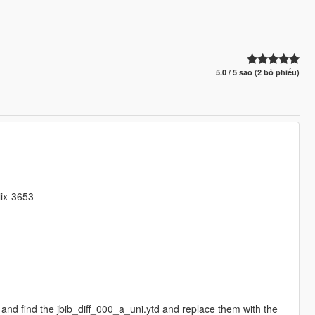
5.0 / 5 sao (2 bỏ phiếu)
lix-3653
 find the jbib_diff_000_a_uni.ytd and replace them with the