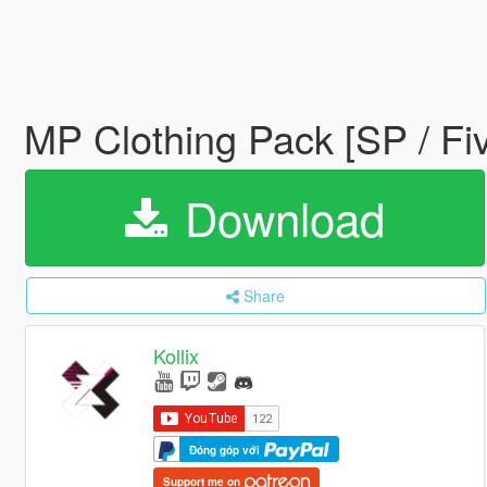
MP Clothing Pack [SP / Fi
Download
Share
Kollix
Đóng góp với
Support me on