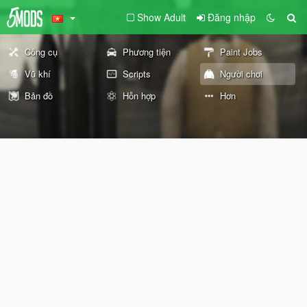
Show Adult
Đăng nhập
Công cụ
Phương tiện
Paint Jobs
Vũ khí
Scripts
Người chơi
Bản đồ
Hỗn hợp
Hơn