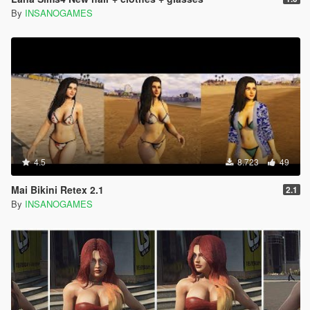
By
INSANOGAMES
4.5
8.723
49
Mai Bikini Retex 2.1
2.1
By
INSANOGAMES