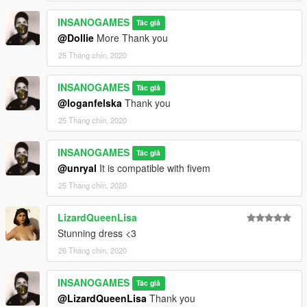
INSANOGAMES
Tác giả
@Dollie
More Thank you
25 Tháng chín, 2020
INSANOGAMES
Tác giả
@loganfelska
Thank you
25 Tháng chín, 2020
INSANOGAMES
Tác giả
@unryal
It is compatible with fivem
25 Tháng chín, 2020
LizardQueenLisa
Stunning dress <3
26 Tháng chín, 2020
INSANOGAMES
Tác giả
@LizardQueenLisa
Thank you