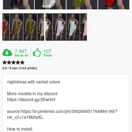
7.847
107
Đã tải về
Thích
5.0 / 5 sao (3 bỏ phiếu)
nightdress with varied colors
More models in my discord
https://discord.gg/3EwrhH
source:https://br.pinterest.com/pin/356206651764884199/?
nic_v2=1a1M2taXL
How to install: