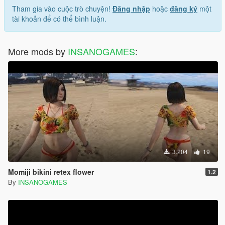
Tham gia vào cuộc trò chuyện!
Đăng nhập
hoặc
đăng ký
một
tài khoản để có thể bình luận.
More mods by
INSANOGAMES
:
3.204
19
Momiji bikini retex flower
1.2
By
INSANOGAMES