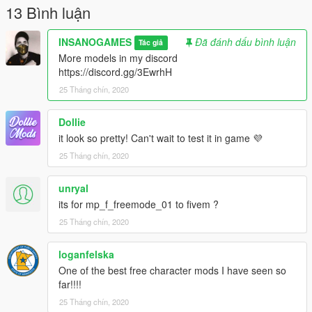
13 Bình luận
INSANOGAMES
Đã đánh dấu bình luận
Tác giả
More models in my discord
https://discord.gg/3EwrhH
25 Tháng chín, 2020
Dollie
it look so pretty! Can't wait to test it in game 💜
25 Tháng chín, 2020
unryal
its for mp_f_freemode_01 to fivem ?
25 Tháng chín, 2020
loganfelska
One of the best free character mods I have seen so
far!!!!
25 Tháng chín, 2020