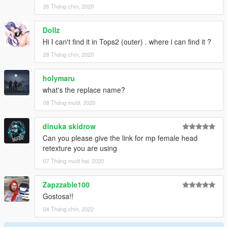
26 Tháng chín, 2020
Dollz
Hi I can't find it in Tops2 (outer) . where i can find it ?
28 Tháng chín, 2020
holymaru
what's the replace name?
08 Tháng mười, 2020
dinuka skidrow
Can you please give the link for mp female head
retexture you are using
07 Tháng mười hai, 2020
Zapzzable100
Gostosa!!
04 Tháng chín, 2022