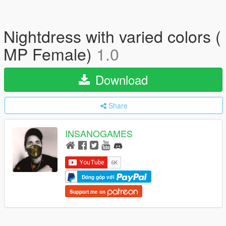
Nightdress with varied colors (
MP Female)
1.0
Download
Share
INSANOGAMES
Đóng góp với
Support me on