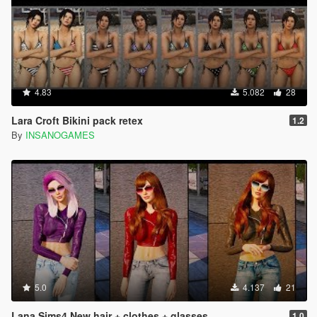
4.83
5.082
28
Lara Croft Bikini pack retex
1.2
By
INSANOGAMES
5.0
4.137
21
Lana Sims4 New hair + clothes + glasses
1.0