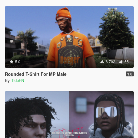
5.0
6.702
55
Rounded T-Shirt For MP Male
1.0
By
TideFN