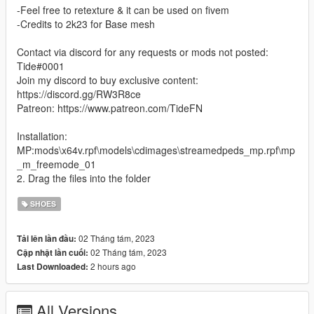
-Feel free to retexture & it can be used on fivem
-Credits to 2k23 for Base mesh
Contact via discord for any requests or mods not posted:
Tide#0001
Join my discord to buy exclusive content:
https://discord.gg/RW3R8ce
Patreon: https://www.patreon.com/TideFN
Installation:
MP:mods\x64v.rpf\models\cdimages\streamedpeds_mp.rpf\mp
_m_freemode_01
2. Drag the files into the folder
SHOES
02 Tháng tám, 2023
Tải lên lần đầu:
02 Tháng tám, 2023
Cập nhật lần cuối:
2 hours ago
Last Downloaded:
All Versions