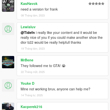
KasHavok
need a version for frank
08 Tháng tám, 2023
Lewisluv
@Tidefn
i really like your content and it would be
really nice of you if you could make another shoe the
dior b22 would be really helpfull thanks
19 Tháng tám, 2023
MrBene
They followed me to GTA! 😭
22 Tháng một, 2025
Youke D
Mine not working bruv, anyone can help me?
14 Tháng tư, 2025
Kacperek216