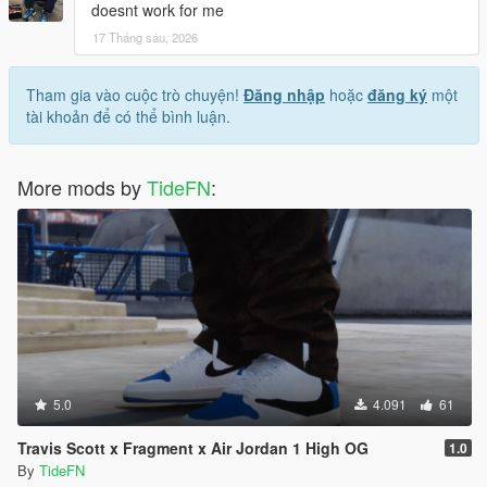
doesnt work for me
17 Tháng sáu, 2026
Tham gia vào cuộc trò chuyện!
Đăng nhập
hoặc
đăng ký
một
tài khoản để có thể bình luận.
More mods by
TideFN
:
5.0
4.091
61
Travis Scott x Fragment x Air Jordan 1 High OG
1.0
By
TideFN