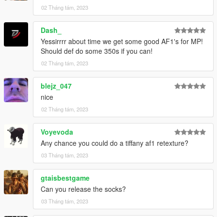
02 Tháng tám, 2023
Dash_
Yessirrrr about time we get some good AF1's for MP!
Should def do some 350s if you can!
02 Tháng tám, 2023
blejz_047
nice
02 Tháng tám, 2023
Voyevoda
Any chance you could do a tiffany af1 retexture?
03 Tháng tám, 2023
gtaisbestgame
Can you release the socks?
03 Tháng tám, 2023