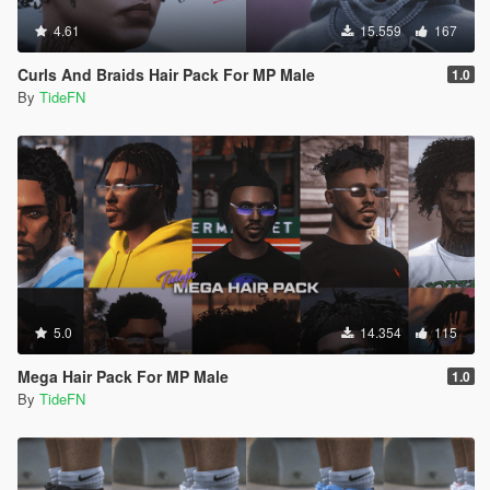
4.61
15.559
167
Curls And Braids Hair Pack For MP Male
1.0
By
TideFN
5.0
14.354
115
Mega Hair Pack For MP Male
1.0
By
TideFN