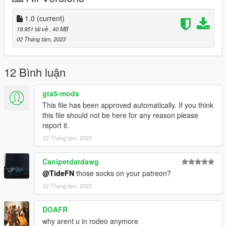
1.0
(current)
19.951 tải về
, 40 MB
02 Tháng tám, 2023
12 Bình luận
gta5-mods
This file has been approved automatically. If you think
this file should not be here for any reason please
report it.
02 Tháng tám, 2023
Canipetdatdawg
@TideFN
those socks on your patreon?
02 Tháng tám, 2023
DOAFR
why arent u in rodeo anymore