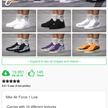
Expand to see all images and videos
19.951
145
Đã tải về
Thích
5.0 / 5 sao (5 bỏ phiếu)
Nike Air Force 1 Low
-Comes with 10 different textures