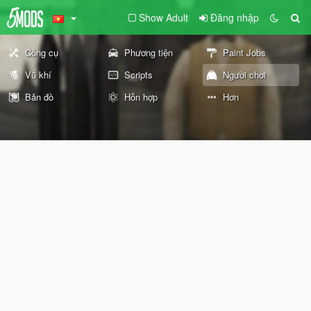
Show Adult
Đăng nhập
Công cụ
Phương tiện
Paint Jobs
Vũ khí
Scripts
Người chơi
Bản đồ
Hỗn hợp
Hơn