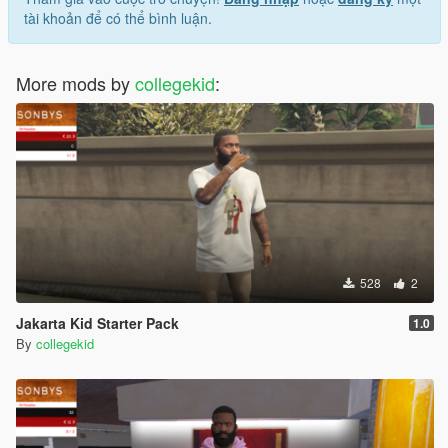
tài khoản để có thể bình luận.
More mods by
collegekid
:
528
2
Jakarta Kid Starter Pack
1.0
By
collegekid