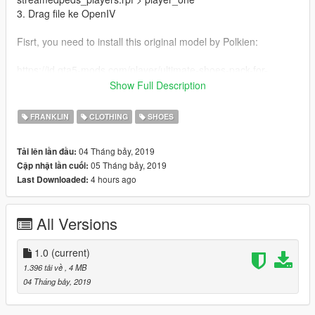
3. Drag file ke OpenIV
Fisrt, you need to install this original model by Polkien:
https://id.gta5-mods.com/player/ultimate-shoes-pack-for-
franklin-add-on
Show Full Description
1. Open OpenIV
FRANKLIN
CLOTHING
SHOES
2. Go to mods > x64v.rpf > models > cdimages >
streamedpeds_players.rpf > player_one
04 Tháng bảy, 2019
Tải lên lần đầu:
3. Drag to OpenIV
05 Tháng bảy, 2019
Cập nhật lần cuối:
4 hours ago
Last Downloaded:
*you need to use trainer like menyoo to show up the shoes
All Versions
1.0
(current)
1.396 tải về
, 4 MB
04 Tháng bảy, 2019