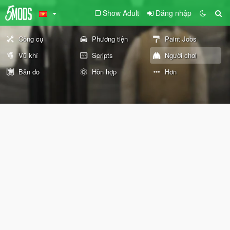
Show Adult
Đăng nhập
Công cụ
Phương tiện
Paint Jobs
Vũ khí
Scripts
Người chơi
Bản đồ
Hỗn hợp
Hơn