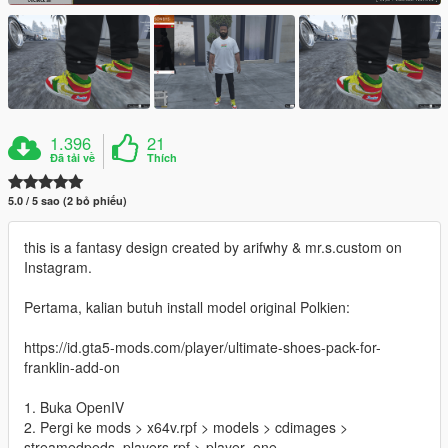
1.396
21
Đã tải về
Thích
5.0 / 5 sao (2 bỏ phiếu)
this is a fantasy design created by arifwhy & mr.s.custom on
Instagram.
Pertama, kalian butuh install model original Polkien:
https://id.gta5-mods.com/player/ultimate-shoes-pack-for-
franklin-add-on
1. Buka OpenIV
2. Pergi ke mods > x64v.rpf > models > cdimages >
streamedpeds_players.rpf > player_one