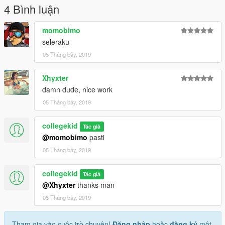
4 Bình luận
momobimo
seleraku
05 Tháng bảy, 2019
Xhyxter
damn dude, nice work
05 Tháng bảy, 2019
collegekid
Tác giả
@momobimo
pasti
05 Tháng bảy, 2019
collegekid
Tác giả
@Xhyxter
thanks man
05 Tháng bảy, 2019
Tham gia vào cuộc trò chuyện!
Đăng nhập
hoặc
đăng ký
một