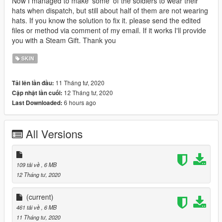
Now I managed to make 'some' of the soldiers to wear their
hats when dispatch, but still about half of them are not wearing
hats. If you know the solution to fix it. please send the edited
files or method via comment of my email. If it works I'll provide
you with a Steam Gift. Thank you
SKIN
11 Tháng tư, 2020
Tải lên lần đầu:
12 Tháng tư, 2020
Cập nhật lần cuối:
6 hours ago
Last Downloaded:
All Versions
109 tải về
, 6 MB
12 Tháng tư, 2020
(current)
461 tải về
, 6 MB
11 Tháng tư, 2020