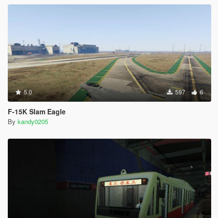
5.0
597
6
F-15K Slam Eagle
By
kandy0205