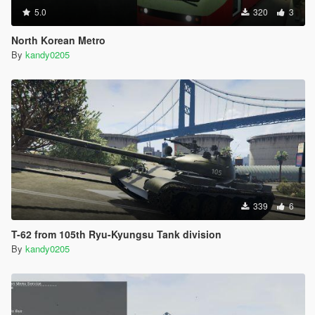
5.0
320
3
North Korean Metro
By
kandy0205
339
6
T-62 from 105th Ryu-Kyungsu Tank division
By
kandy0205