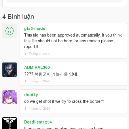
4 Bình luận
gta5-mods
This file has been approved automatically. If you think
this file should not be here for any reason please
report it.
11 Tháng tư, 2020
ADMIRAL360
???? 북한군이 케블러를 입네..
11 Tháng tư, 2020
thud1y
do we get shot if we try to cross the border?
11 Tháng tư, 2020
Deadliest1234
theres only one problem has no asian head