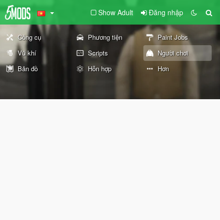
Show Adult
Đăng nhập
Công cụ
Phương tiện
Paint Jobs
Vũ khí
Scripts
Người chơi
Bản đồ
Hỗn hợp
Hơn