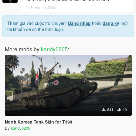
17 Tháng một, 2022
Tham gia vào cuộc trò chuyện!
Đăng nhập
hoặc
đăng ký
một
tài khoản để có thể bình luận.
More mods by
kandy0205
:
641
10
North Korean Tank Skin for T390
By
kandy0205