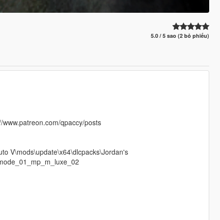
5.0 / 5 sao (2 bỏ phiếu)
s://www.patreon.com/qpaccy/posts
to V\mods\update\x64\dlcpacks\Jordan's
reemode_01_mp_m_luxe_02