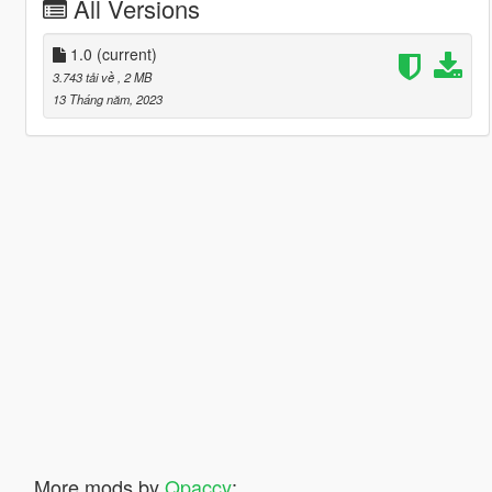
All Versions
1.0
(current)
3.743 tải về
, 2 MB
13 Tháng năm, 2023
More mods by
Qpaccy
: