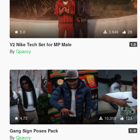
5.0
3.649
28
V2 Nike Tech Set for MP Male
1.0
By
Qpaccy
4.75
10.310
123
Gang Sign Poses Pack
1. 0
By
Qpaccy