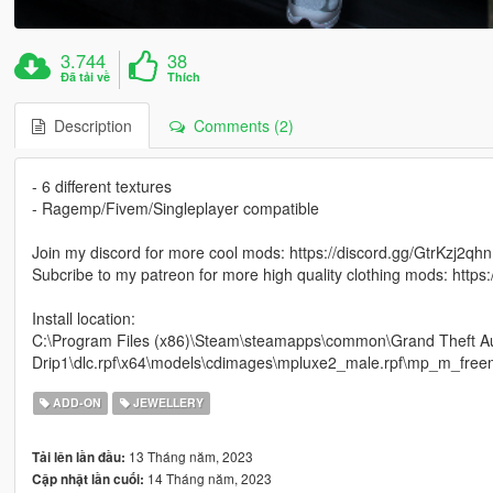
3.744
38
Đã tải về
Thích
Description
Comments (2)
- 6 different textures
- Ragemp/Fivem/Singleplayer compatible
Join my discord for more cool mods: https://discord.gg/GtrKzj2qhn
Subcribe to my patreon for more high quality clothing mods: http
Install location:
C:\Program Files (x86)\Steam\steamapps\common\Grand Theft Au
Drip1\dlc.rpf\x64\models\cdimages\mpluxe2_male.rpf\mp_m_f
ADD-ON
JEWELLERY
13 Tháng năm, 2023
Tải lên lần đầu:
14 Tháng năm, 2023
Cập nhật lần cuối: