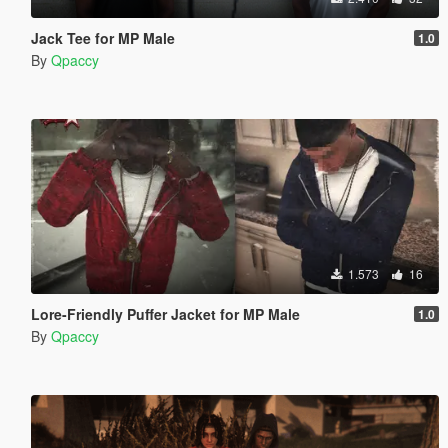
Jack Tee for MP Male
1.0
By
Qpaccy
1.573
16
Lore-Friendly Puffer Jacket for MP Male
1.0
By
Qpaccy