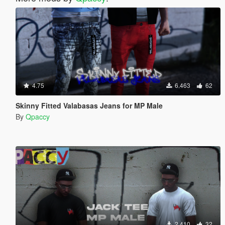
4.75
6.463
62
Skinny Fitted Valabasas Jeans for MP Male
By
Qpaccy
2.410
32