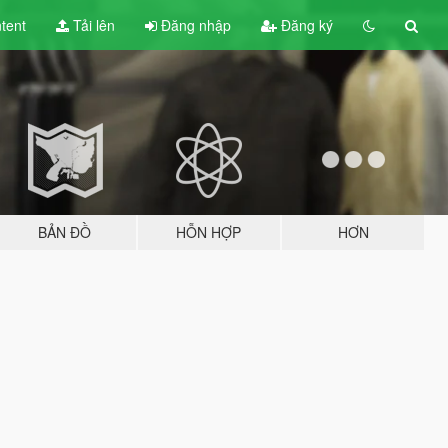
tent
Tải lên
Đăng nhập
Đăng ký
BẢN ĐỒ
HỖN HỢP
HƠN